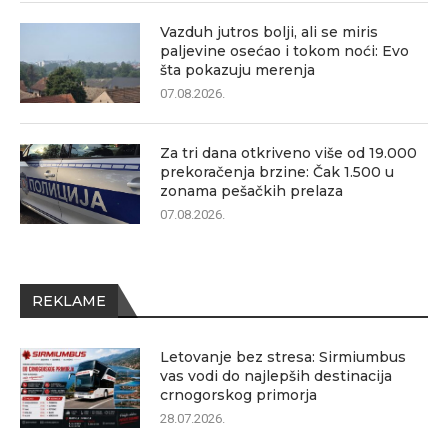
Vazduh jutros bolji, ali se miris
paljevine osećao i tokom noći: Evo
šta pokazuju merenja
07.08.2026.
Za tri dana otkriveno više od 19.000
prekoračenja brzine: Čak 1.500 u
zonama pešačkih prelaza
07.08.2026.
REKLAME
Letovanje bez stresa: Sirmiumbus
vas vodi do najlepših destinacija
crnogorskog primorja
28.07.2026.