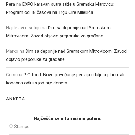
Pera
na
EXPO karavan sutra stiže u Sremsku Mitrovicu:
Program od 18 časova na Trgu Ćire Milekića
Hajde svi u setnju
na
Dim sa deponije nad Sremskom
Mitrovicom: Zavod objavio preporuke za građane
Marko
na
Dim sa deponije nad Sremskom Mitrovicom: Zavod
objavio preporuke za građane
Cccc
na
PIO fond: Novo povećanje penzija i dalje u planu, ali
konačna odluka još nije doneta
ANKETA
Najčešće se informišem putem:
Štampe