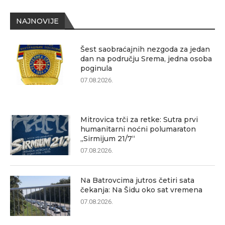
NAJNOVIJE
Šest saobraćajnih nezgoda za jedan
dan na području Srema, jedna osoba
poginula
07.08.2026.
Mitrovica trči za retke: Sutra prvi
humanitarni noćni polumaraton
„Sirmijum 21/7“
07.08.2026.
Na Batrovcima jutros četiri sata
čekanja: Na Šidu oko sat vremena
07.08.2026.