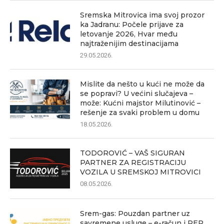
Sremska Mitrovica ima svoj prozor
ka Jadranu: Počele prijave za
letovanje 2026, Hvar među
najtraženijim destinacijama
29.05.2026.
Mislite da nešto u kući ne može da
se popravi? U većini slučajeva –
može: Kućni majstor Milutinović –
rešenje za svaki problem u domu
18.05.2026.
TODOROVIĆ – VAŠ SIGURAN
PARTNER ZA REGISTRACIJU
VOZILA U SREMSKOJ MITROVICI
08.05.2026.
Srem-gas: Pouzdan partner uz
savremene usluge – e-račun i REP