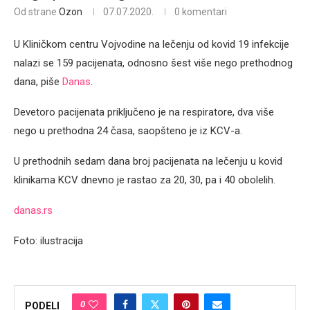
Od strane
Ozon
07.07.2020.
0 komentari
U Kliničkom centru Vojvodine na lečenju od kovid 19 infekcije
nalazi se 159 pacijenata, odnosno šest više nego prethodnog
dana, piše
Danas
.
Devetoro pacijenata priključeno je na respiratore, dva više
nego u prethodna 24 časa, saopšteno je iz KCV-a.
U prethodnih sedam dana broj pacijenata na lečenju u kovid
klinikama KCV dnevno je rastao za 20, 30, pa i 40 obolelih.
danas.rs
Foto: ilustracija
0
PODELI