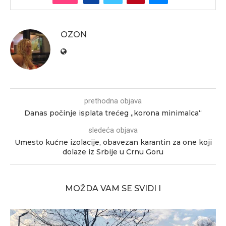
OZON
prethodna objava
Danas počinje isplata trećeg „korona minimalca“
sledeća objava
Umesto kućne izolacije, obavezan karantin za one koji
dolaze iz Srbije u Crnu Goru
MOŽDA VAM SE SVIDI I