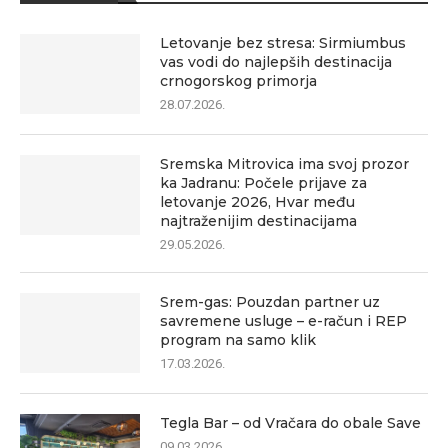
Letovanje bez stresa: Sirmiumbus
vas vodi do najlepših destinacija
crnogorskog primorja
28.07.2026.
Sremska Mitrovica ima svoj prozor
ka Jadranu: Počele prijave za
letovanje 2026, Hvar među
najtraženijim destinacijama
29.05.2026.
Srem-gas: Pouzdan partner uz
savremene usluge – e-račun i REP
program na samo klik
17.03.2026.
Tegla Bar – od Vračara do obale Save
09.03.2026.