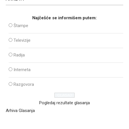
Najčešće se informišem putem:
Štampe
Televizije
Radija
Interneta
Razgovora
Pogledaj rezultate glasanja
Arhiva Glasanja