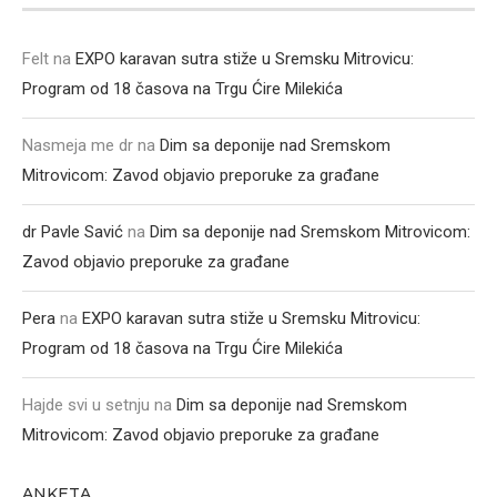
Felt
na
EXPO karavan sutra stiže u Sremsku Mitrovicu:
Program od 18 časova na Trgu Ćire Milekića
Nasmeja me dr
na
Dim sa deponije nad Sremskom
Mitrovicom: Zavod objavio preporuke za građane
dr Pavle Savić
na
Dim sa deponije nad Sremskom Mitrovicom:
Zavod objavio preporuke za građane
Pera
na
EXPO karavan sutra stiže u Sremsku Mitrovicu:
Program od 18 časova na Trgu Ćire Milekića
Hajde svi u setnju
na
Dim sa deponije nad Sremskom
Mitrovicom: Zavod objavio preporuke za građane
ANKETA