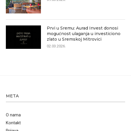
Prvi u Sremu: Aurad Invest donosi
mogućnost ulaganja u investiciono
zlato u Sremskoj Mitrovici
02.03.2026.
META
O nama
Kontakt
Prijava