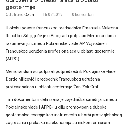
udruženja profesionalaca u oblasti
geotermije
Od strane
Ozon
16.07.2019.
0 komentari
U okviru posete francuskog predsednika Emanuela Makrona
Republici Srbiji, juče je u Beogradu potpisan Memorandum o
razumevanju između Pokrajinske vlade AP Vojvodine i
Francuskog udruženja profesionalaca u oblasti geotermije
(AFPG).
Memorandum su potpisali potpredsednik Pokrajinske vlade
Đorđe Milićević i predsednik Francuskog udruženja
profesionalaca u oblasti geotermije Žan-Žak Graf.
Tim dokumentom definisana je zajednička saradnja između
Pokrajinske vlade i AFPG- u cilju promovisanja duboke
geotermalne energije kao instrumenta u borbi protiv globalnog
zagrevanja i prelaska na ekonomiju sa niskom emisijom