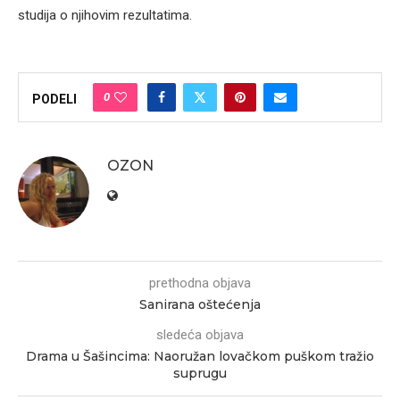
studija o njihovim rezultatima.
0
PODELI
OZON
prethodna objava
Sanirana oštećenja
sledeća objava
Drama u Šašincima: Naoružan lovačkom puškom tražio
suprugu