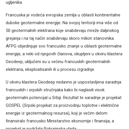
ugljenika.
Francuska je vodeća evropska zemlja u oblasti kontinentalne
duboke geotermalne energije. Na svojoj teritoriji ima više od
50 geotermalnih elektrana koje snabdevaju mreže daljinskog
grejanja i na taj način snabdevaju skoro milion stanovnika.
AFPG objedinjuje svo francusko znanje u oblasti geotermalne
energije, a neki od njegovih članova, okupljeni u okviru klastera
Geodeep, uključeni su u većinu francuskih geotermalnih
elektrana, eksploatisanih ili u procesu izgradnje.
U okviru klastera Geodeep nedavno je uspostavljena saradnja
francuskih i srpskih stručnjaka kako bi naglasili visok
geotermalni potencijal u Srbiji. Rezultat te saradnje je projekat
GOSPEL (Srpski projekat za proizvodnju toplotne i električne
energije iz geotermalnog resursa), koji je većim delom
finansiralo francusko Ministarstvo ekonomije i finansija, a
projekat je podržala Pokrajinska vlada.