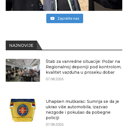
Zapratite nas
NAJNOVIJE
Štab za vanredne situacije: Požar na
Regionalnoj deponiji pod kontrolom,
kvalitet vazduha u proseku dobar
07.08.2026.
Uhapšen muškarac: Sumnja se da je
ukrao više automobila, izazvao
nezgode i pokušao da pobegne
policiji
07.08.2026.