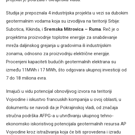
Studija je prepoznala 4 industrijska projekta u vezi sa dubokim
geotermalnim vodama koja su izvodljiva na teritoriji Srbije:
Subotica, Кikinda, i
Sremska Mitrovica – Ruma
. Reč je o
projektima proizvodnje toplotne energije za snabdevanje
mreža daljinskog grejanja u gradovima ili industrijskim
zonama, odnosno za proizvodnju električne energije.
Procenjeni kapaciteti budućih geotermalnih elektrana su
između 11MWh i 17 MWh, što odgovara ukupnoj investiciji od
7 do 18 miliona evra.
Imajući u vidu potencijal obnovljivog izvora na teritoriji
Vojvodine i iskustvo francuskih kompanija u ovoj oblasti, u
dokumentu se navodi da je Pokrajinskoj vladi, od značaja
stručna podrška AFPG-a u utvrđivanju ukupnog tehno-
ekonomsko iskoristivog potencijala geotermalnih resursa AP
Vojvodine kroz istraživanja koja će biti sprovedena i izradu