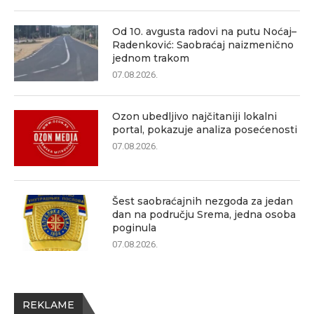
Od 10. avgusta radovi na putu Noćaj–
Radenković: Saobraćaj naizmenično
jednom trakom
07.08.2026.
Ozon ubedljivo najčitaniji lokalni
portal, pokazuje analiza posećenosti
07.08.2026.
Šest saobraćajnih nezgoda za jedan
dan na području Srema, jedna osoba
poginula
07.08.2026.
REKLAME