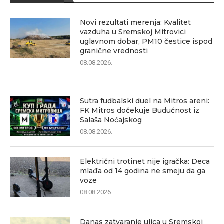
Novi rezultati merenja: Kvalitet
vazduha u Sremskoj Mitrovici
uglavnom dobar, PM10 čestice ispod
granične vrednosti
08.08.2026.
Sutra fudbalski duel na Mitros areni:
FK Mitros dočekuje Budućnost iz
Salaša Noćajskog
08.08.2026.
Električni trotinet nije igračka: Deca
mlađa od 14 godina ne smeju da ga
voze
08.08.2026.
Danas zatvaranje ulica u Sremskoj