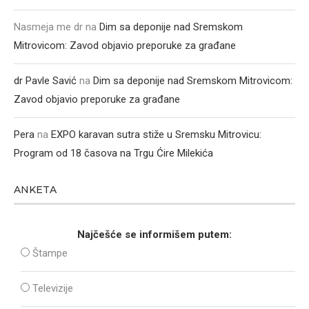
Nasmeja me dr
na
Dim sa deponije nad Sremskom
Mitrovicom: Zavod objavio preporuke za građane
dr Pavle Savić
na
Dim sa deponije nad Sremskom Mitrovicom:
Zavod objavio preporuke za građane
Pera
na
EXPO karavan sutra stiže u Sremsku Mitrovicu:
Program od 18 časova na Trgu Ćire Milekića
ANKETA
Najčešće se informišem putem:
Štampe
Televizije