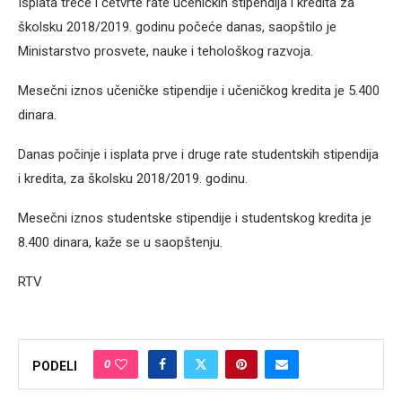
Isplata treće i četvrte rate učeničkih stipendija i kredita za
školsku 2018/2019. godinu počeće danas, saopštilo je
Ministarstvo prosvete, nauke i tehološkog razvoja.
Mesečni iznos učeničke stipendije i učeničkog kredita je 5.400
dinara.
Danas počinje i isplata prve i druge rate studentskih stipendija
i kredita, za školsku 2018/2019. godinu.
Mesečni iznos studentske stipendije i studentskog kredita je
8.400 dinara, kaže se u saopštenju.
RTV
0
PODELI