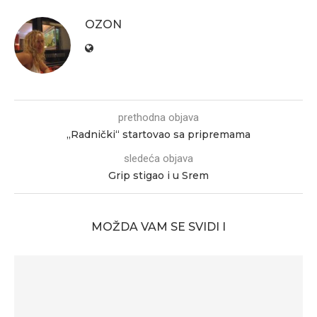
OZON
prethodna objava
„Radnički“ startovao sa pripremama
sledeća objava
Grip stigao i u Srem
MOŽDA VAM SE SVIDI I