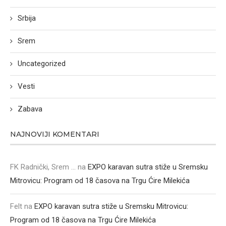
Srbija
Srem
Uncategorized
Vesti
Zabava
NAJNOVIJI KOMENTARI
FK Radnički, Srem ...
na
EXPO karavan sutra stiže u Sremsku
Mitrovicu: Program od 18 časova na Trgu Ćire Milekića
Felt
na
EXPO karavan sutra stiže u Sremsku Mitrovicu:
Program od 18 časova na Trgu Ćire Milekića