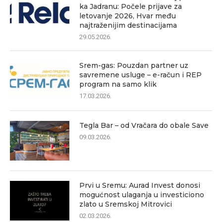
ka Jadranu: Počele prijave za
letovanje 2026, Hvar među
najtraženijim destinacijama
29.05.2026.
Srem-gas: Pouzdan partner uz
savremene usluge – e-račun i REP
program na samo klik
17.03.2026.
Tegla Bar – od Vračara do obale Save
09.03.2026.
Prvi u Sremu: Aurad Invest donosi
mogućnost ulaganja u investiciono
zlato u Sremskoj Mitrovici
02.03.2026.