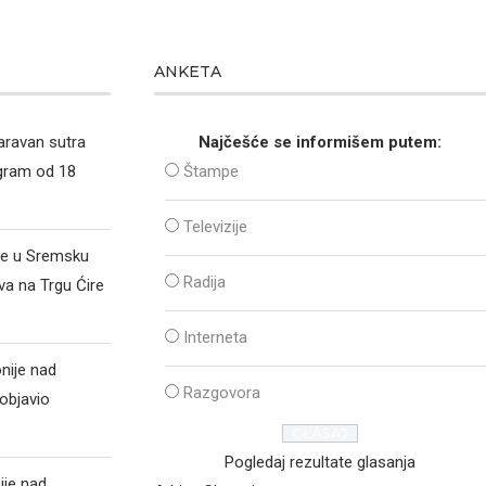
ANKETA
aravan sutra
Najčešće se informišem putem:
ogram od 18
Štampe
Televizije
že u Sremsku
Radija
va na Trgu Ćire
Interneta
nije nad
Razgovora
objavio
Pogledaj rezultate glasanja
ije nad