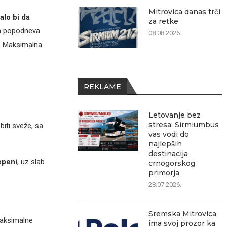
Mitrovica danas trči
alo bi da
za retke
om popodneva
08.08.2026.
a. Maksimalna
REKLAME
Letovanje bez
stresa: Sirmiumbus
 biti sveže, sa
vas vodi do
najlepših
destinacija
epeni
, uz slab
crnogorskog
primorja
28.07.2026.
Sremska Mitrovica
maksimalne
ima svoj prozor ka