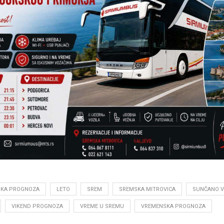
ŠKA PROGNOZA
LETO
SREM
SREMSKA MITROVICA
SUNČANO 
VIKEND PROGNOZA
VREME U SREMU
VREMENSKA PROGNOZA