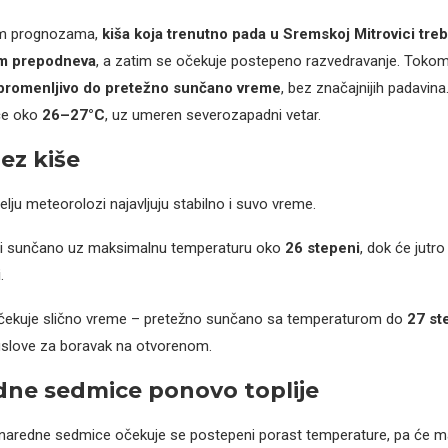
im prognozama,
kiša koja trenutno pada u Sremskoj Mitrovici treb
om prepodneva
, a zatim se očekuje postepeno razvedravanje. Tok
promenljivo do pretežno sunčano vreme
, bez značajnijih padavin
će oko
26–27°C
, uz umeren severozapadni vetar.
ez kiše
lju meteorolozi najavljuju stabilno i suvo vreme.
ti sunčano uz maksimalnu temperaturu oko
26 stepeni
, dok će jutro
i
.
ekuje slično vreme – pretežno sunčano sa temperaturom do
27 st
e uslove za boravak na otvorenom.
ne sedmice ponovo toplije
aredne sedmice očekuje se postepeni porast temperature, pa će 