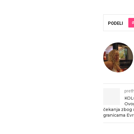
0
PODELI
pret
KOL
Ovog
čekanja zbog 
granicama Evr