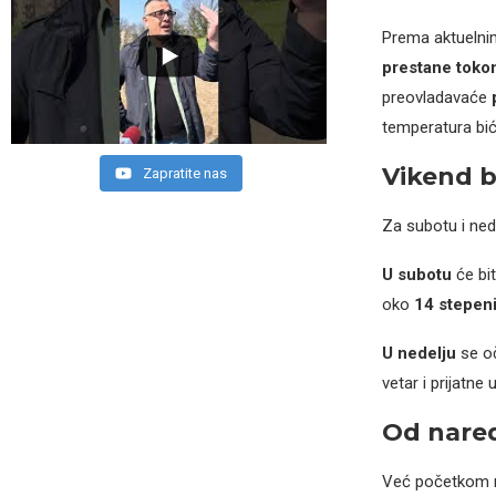
Prema aktueln
prestane tok
preovladavaće
temperatura bi
Vikend b
Zapratite nas
Za subotu i nede
U subotu
će bi
oko
14 stepen
U nedelju
se oč
vetar i prijatn
Od nared
Već početkom n