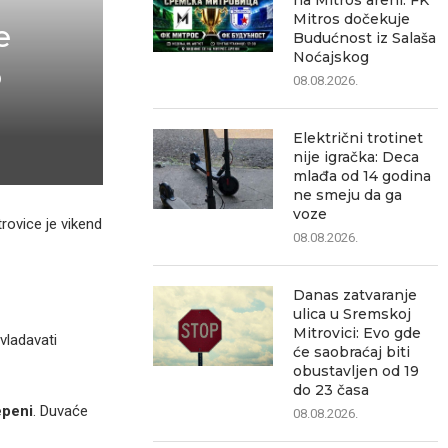
na Mitros areni: FK
Mitros dočekuje
e
Budućnost iz Salaša
Noćajskog
o
08.08.2026.
Električni trotinet
nije igračka: Deca
mlađa od 14 godina
ne smeju da ga
voze
rovice je vikend
08.08.2026.
Danas zatvaranje
ulica u Sremskoj
Mitrovici: Evo gde
vladavati
će saobraćaj biti
obustavljen od 19
do 23 časa
epeni
. Duvaće
08.08.2026.