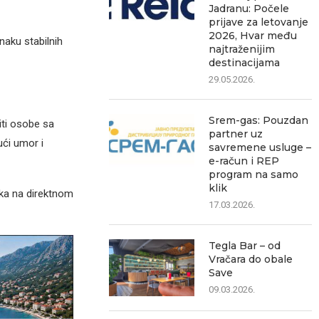
Jadranu: Počele
prijave za letovanje
2026, Hvar među
naku stabilnih
najtraženijim
destinacijama
29.05.2026.
Srem-gas: Pouzdan
iti osobe sa
partner uz
ući umor i
savremene usluge –
e-račun i REP
program na samo
klik
vka na direktnom
17.03.2026.
Tegla Bar – od
Vračara do obale
Save
09.03.2026.