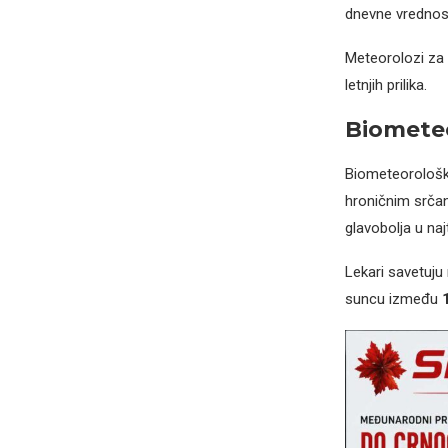
dnevne vrednost
Meteorolozi za s
letnjih prilika.
Biomete
Biometeorološke
hroničnim srčan
glavobolja u naj
Lekari savetuju
suncu između