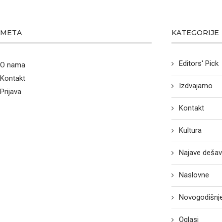
META
KATEGORIJE
Editors' Pick
O nama
Kontakt
Izdvajamo
Prijava
Kontakt
Kultura
Najave dešav
Naslovne
Novogodišnje
Oglasi