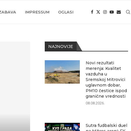
ZABAVA
IMPRESSUM
OGLASI
NAJNOVIJE
Novi rezultati
merenja: Kvalitet
vazduha u
Sremskoj Mitrovici
uglavnom dobar,
PM10 čestice ispod
granične vrednosti
08.08.2026.
Sutra fudbalski duel