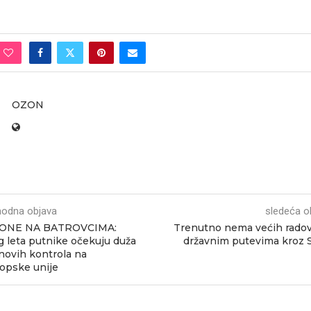
OZON
hodna objava
sledeća o
ONE NA BATROVCIMA:
Trenutno nema većih rado
 leta putnike očekuju duža
državnim putevima kroz
novih kontrola na
opske unije