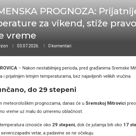
ENSKA PROGNOZA: Prijatnij
erature za vikend, stiže prav
je vreme
Ozon
03.07.2026.
0 komentari
TROVICA
– Nakon nestabilnijeg perioda, pred građanima Sremske Mit
 prijatnijim letnjim temperaturama, bez najavljenih velikih vrućina.
nčano, do 29 stepeni
im meteorološkim prognozama, danas će u
Sremskoj Mitrovici
preo
no vreme uz malu do umerenu oblačnost.
 temperatura iznosiće oko
29 stepeni
, dok će jutarnja biti oko
17 st
severozapadni vetar, a padavine se ne očekuju.