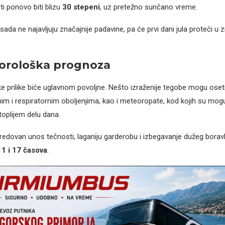
i ponovo biti blizu
30 stepeni
, uz pretežno sunčano vreme.
ada ne najavljuju značajnije padavine, pa će prvi dani jula proteći u z
orološka prognoza
 prilike biće uglavnom povoljne. Nešto izraženije tegobe mogu oset
im i respiratornim oboljenjima, kao i meteoropate, kod kojih su mog
toplijem delu dana.
 redovan unos tečnosti, laganiju garderobu i izbegavanje dužeg bora
11 i 17 časova
.