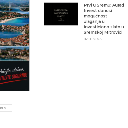
Prvi u Sremu: Aurad
Invest donosi
mogućnost
ulaganja u
investiciono zlato u
Sremskoj Mitrovici
02.03.2026.
VREME