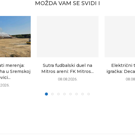
MOŽDA VAM SE SVIDI I
ati merenja:
Sutra fudbalski duel na
Električni 
uha u Sremskoj
Mitros areni: FK Mitros...
igračka: Deca
ici...
08.08.2026.
08.08
.2026.