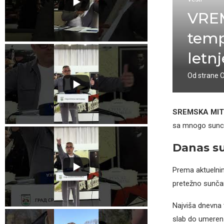
VREM
temp
letn
Od strane
SREMSKA MI
sa mnogo sunca i
Danas su
Prema aktueln
pretežno sunča
Najviša dnevna
slab do umeren 