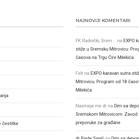
NAJNOVIJI KOMENTARI
FK Radnički, Srem ...
na
EXPO k
stiže u Sremsku Mitrovicu: Pr
časova na Trgu Ćire Milekića
Felt
na
EXPO karavan sutra sti
Mitrovicu: Program od 18 časo
Milekića
anja
Nasmeja me dr
na
Dim sa depo
Sremskom Mitrovicom: Zavod 
preporuke za građane
 čestitke
dr Pavle Savić
na
Dim sa depon