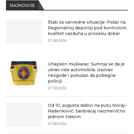
NAJNOVIJE
Štab za vanredne situacije: Požar na
Regionalnoj deponiji pod kontrolom,
kvalitet vazduha u proseku dobar
07.08.2026.
Uhapšen muškarac: Sumnja se da je
ukrao više automobila, izazvao
nezgode i pokušao da pobegne
policiji
07.08.2026.
Od 10. avgusta radovi na putu Noćaj–
Radenković: Saobraćaj naizmenično
jednom trakom
07.08.2026.