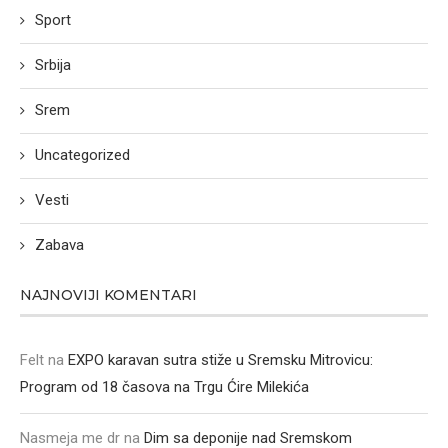
Sport
Srbija
Srem
Uncategorized
Vesti
Zabava
NAJNOVIJI KOMENTARI
Felt
na
EXPO karavan sutra stiže u Sremsku Mitrovicu:
Program od 18 časova na Trgu Ćire Milekića
Nasmeja me dr
na
Dim sa deponije nad Sremskom