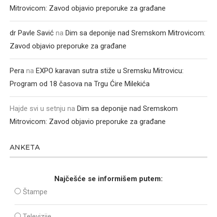
Mitrovicom: Zavod objavio preporuke za građane
dr Pavle Savić
na
Dim sa deponije nad Sremskom Mitrovicom:
Zavod objavio preporuke za građane
Pera
na
EXPO karavan sutra stiže u Sremsku Mitrovicu:
Program od 18 časova na Trgu Ćire Milekića
Hajde svi u setnju
na
Dim sa deponije nad Sremskom
Mitrovicom: Zavod objavio preporuke za građane
ANKETA
Najčešće se informišem putem:
Štampe
Televizije