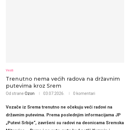
Vesti
Trenutno nema većih radova na državnim
putevima kroz Srem
Od strane
Ozon
03.07.2026.
0 komentari
Vozače iz Srema trenutno ne očekuju veći radovi na
državnim putevima. Prema poslednjim informacijama JP
„Putevi Srbije“, završeni su radovi na deonicama Sremska