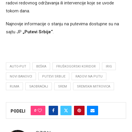
radovi redovnog održavanja ili intervencije koje se uvode
tokom dana.
Najnovije informacije o stanju na putevima dostupne su na
sajtu JP
„Putevi Srbije“
.
AUTO-PUT
BEŠKA
FRUŠKOGORSKI KORIDOR
IRIG
NOVI BANOVCI
PUTEVI SRBIJE
RADOVI NA PUTU
RUMA
SAOBRAĆAJ
SREM
SREMSKA MITROVICA
0
PODELI