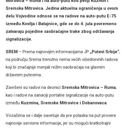
Mitrovica – Ruma i na auto-putu kod petlji Kuzmin i
Sremska Mitrovica. Jedina aktuelna ograničenja u ovom
delu Vojvodine odnose se na radove na auto-putu E-75
između Kovilja i Batajnice, gde se do 4. jula povremeno
zatvaraju pojedine saobraćajne trake zbog održavanja
signalizacije.
SREM
– Prema najnovijim informacijama JP
„Putevi Srbije“
,
na području Srema trenutno nema većih višednevnih radova
koji bi značajnije menjali režim saobraćaja na glavnim
državnim putevima.
Završeni su radovi na deonici
Sremska Mitrovica – Ruma
,
kao i radovi na sanaciji portalne signalizacije na auto-putu
između
Kuzmina, Sremske Mitrovice i Dobanovaca
.
Vozačima se i dalje savetuje da pre polaska na put provere
najnovije servisne informacije, jer su mogući kratkotrajni