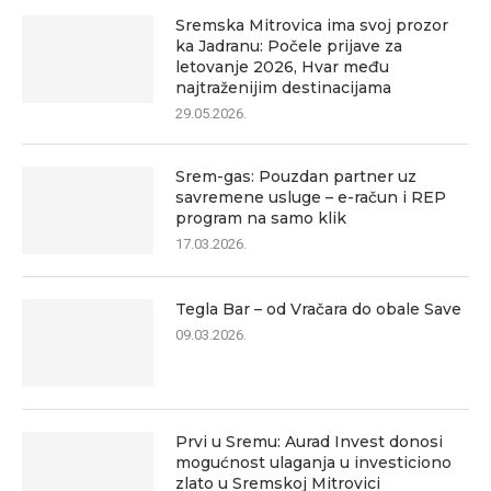
Sremska Mitrovica ima svoj prozor
ka Jadranu: Počele prijave za
letovanje 2026, Hvar među
najtraženijim destinacijama
29.05.2026.
Srem-gas: Pouzdan partner uz
savremene usluge – e-račun i REP
program na samo klik
17.03.2026.
Tegla Bar – od Vračara do obale Save
09.03.2026.
Prvi u Sremu: Aurad Invest donosi
mogućnost ulaganja u investiciono
zlato u Sremskoj Mitrovici