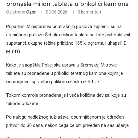
pronašla milion tableta u prikolici kamiona
Od strane
Ozon
03.06.2026.
0 komentari
Pripadnici Ministarstva unutrašnjih poslova zaplenili su na
graničnom prelazu Šid oko milion tableta sa liste psihoaktivnih
supstanci, ukupne težine približno 165 kilograma, i uhapsili D.
M. (41).
Kako je saopštila Policijska uprava u Sremskoj Mitrovici,
tablete su pronađene u prikolici teretnog kamiona kojim je
osumnjičeni upravljao prilikom izlaska iz Srbije.
Tokom kontrole pronađena je i veća količina deviza, koje su
takođe oduzete.
Po nalogu nadležnog tužilaštva, osumnjičenom je određen
pritvor do 30 dana, nakon čega će biti priveden na saslušanje.