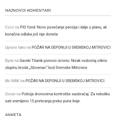
NAJNOVIJI KOMENTARI
Cccc
na
PIO fond: Novo povećanje penzija i dalje u planu, ali
konačna odluka još nije doneta
Upravo tako
na
POŽAR NA DEPONIJI U SREMSKOJ MITROVICI
Вуле
na
Savski Titanik ponovo izronio: Nizak vodostaj otkrio
olupinu broda „Slovenac“ kod Sremske Mitrovice
Mc MAK
na
POŽAR NA DEPONIJI U SREMSKOJ MITROVICI
Goran
na
Policija dronovima kontroliše saobraćaj: Za nekoliko
sati snimljeno 15 preticanja preko pune linije
ANKETA