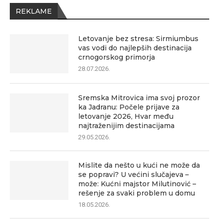
REKLAME
Letovanje bez stresa: Sirmiumbus
vas vodi do najlepših destinacija
crnogorskog primorja
28.07.2026.
Sremska Mitrovica ima svoj prozor
ka Jadranu: Počele prijave za
letovanje 2026, Hvar među
najtraženijim destinacijama
29.05.2026.
Mislite da nešto u kući ne može da
se popravi? U većini slučajeva –
može: Kućni majstor Milutinović –
rešenje za svaki problem u domu
18.05.2026.