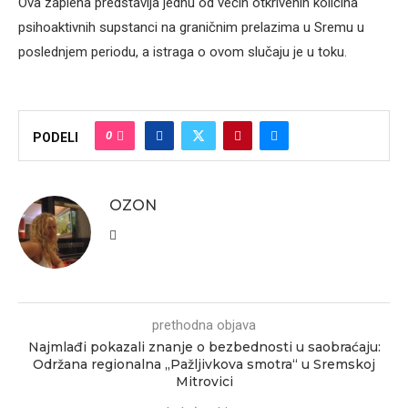
Ova zaplena predstavlja jednu od većih otkrivenih količina
psihoaktivnih supstanci na graničnim prelazima u Sremu u
poslednjem periodu, a istraga o ovom slučaju je u toku.
0
PODELI
OZON
prethodna objava
Najmlađi pokazali znanje o bezbednosti u saobraćaju:
Održana regionalna „Pažljivkova smotra“ u Sremskoj
Mitrovici