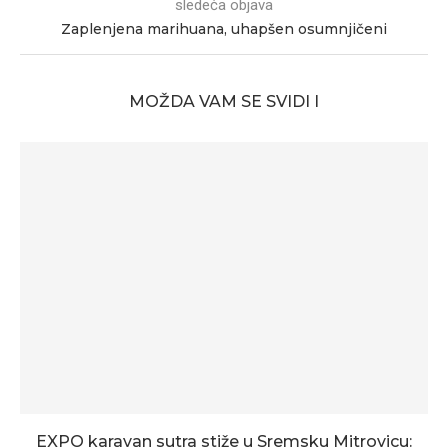
sledeća objava
Zaplenjena marihuana, uhapšen osumnjičeni
MOŽDA VAM SE SVIDI I
EXPO karavan sutra stiže u Sremsku Mitrovicu: