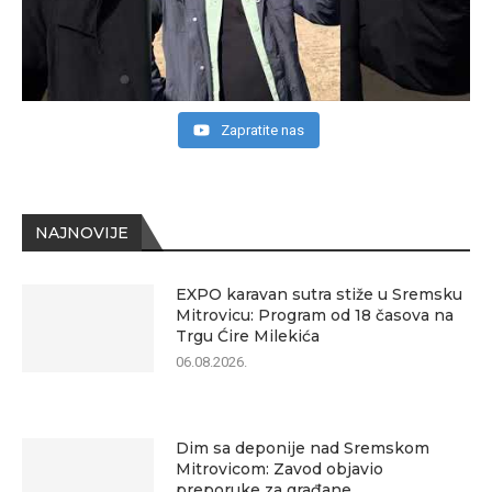
Zapratite nas
NAJNOVIJE
EXPO karavan sutra stiže u Sremsku
Mitrovicu: Program od 18 časova na
Trgu Ćire Milekića
06.08.2026.
Dim sa deponije nad Sremskom
Mitrovicom: Zavod objavio
preporuke za građane