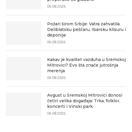
06.08.2026.
Požari širom Srbije: Vatra zahvatila
Deliblatsku peščaru, Ibarsku klisuru i
deponije
06.08.2026.
Kakav je kvalitet vazduha u Sremskoj
Mitrovici? Evo šta znače jutrošnja
merenja
06.08.2026.
Avgust u Sremskoj Mitrovici donosi
četiri velika događaja: Trka, folklor,
koncerti i Vinski park
06.08.2026.