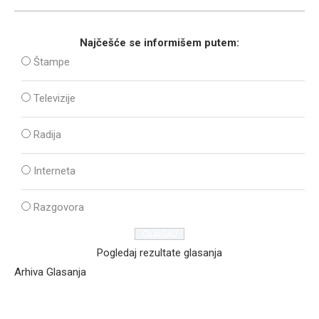
Najčešće se informišem putem:
Štampe
Televizije
Radija
Interneta
Razgovora
Pogledaj rezultate glasanja
Arhiva Glasanja