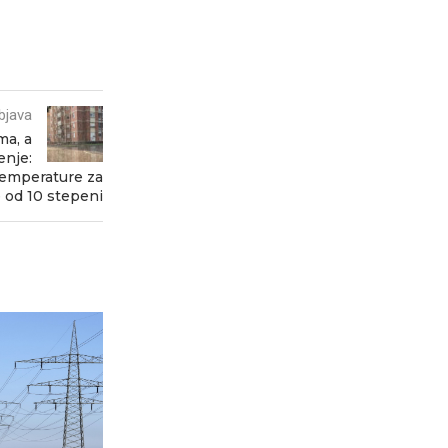
bjava
ma, a
enje:
 temperature za
e od 10 stepeni