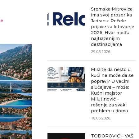
Sremska Mitrovica
ima svoj prozor ka
če
Jadranu: Počele
prijave za letovanje
2026, Hvar među
najtraženijim
destinacijama
29.05.2026.
Mislite da nešto u
kući ne može da se
popravi? U većini
slučajeva – može:
Kućni majstor
Milutinović –
rešenje za svaki
problem u domu
18.05.2026.
TODOROVIĆ – VAŠ