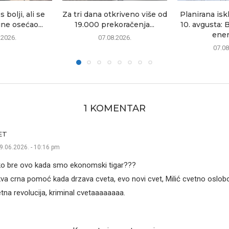
 bolji, ali se
Za tri dana otkriveno više od
Planirana isk
ine osećao...
19.000 prekoračenja...
10. avgusta: 
energ
.2026.
07.08.2026.
07.08
1 KOMENTAR
ET
9.06.2026. - 10:16 pm
o bre ovo kada smo ekonomski tigar???
va crna pomoć kada drzava cveta, evo novi cvet, Milić cvetno oslob
tna revolucija, kriminal cvetaaaaaaaa.