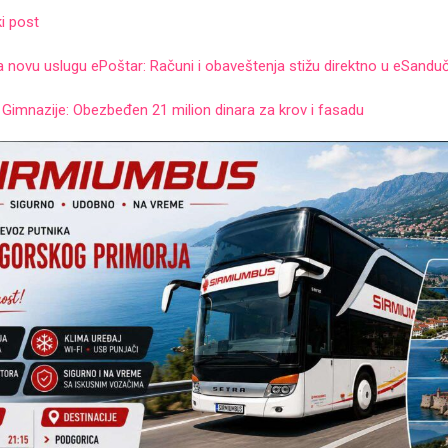
i post
 novu uslugu ePoštar: Računi i obaveštenja stižu direktno u eSandu
Gimnazije: Obezbeđen 21 milion dinara za krov i fasadu