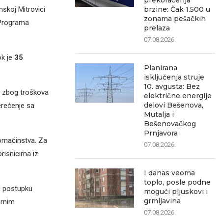
prekoračenja
brzine: Čak 1.500 u
skoj Mitrovici
zonama pešačkih
 Programa
prelaza
07.08.2026.
ok je
35
Planirana
isključenja struje
10. avgusta: Bez
ć zbog troškova
električne energije
delovi Bešenova,
erećenje sa
Mutalja i
Bešenovačkog
Prnjavora
omaćinstva. Za
07.08.2026.
risnicima iz
I danas veoma
toplo, posle podne
u postupku
mogući pljuskovi i
grmljavina
arnim
07.08.2026.