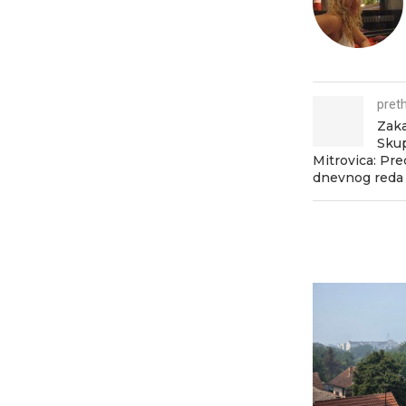
pret
Zaka
Skup
Mitrovica: Pr
dnevnog reda