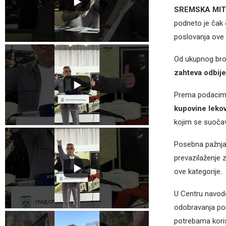
SREMSKA MI
podneto je čak
poslovanja ove 
Od ukupnog bro
zahteva odbij
Prema podacima
kupovine lekov
kojim se suočav
Posebna pažnja
prevazilaženje
ove kategorije.
U Centru navod
odobravanja pom
potrebama koris