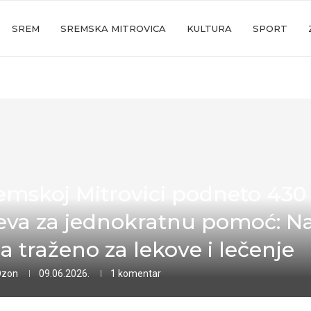
SREM
SREMSKA MITROVICA
KULTURA
SPORT
emskoj Mitrovici podneto 430
eva za jednokratnu pomoć: Na
a traženo za lekove i lečenje
Ozon
09.06.2026.
1 komentar