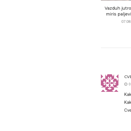
Vazduh jutros
miris paljev
07.08
CV
0
Kak
Kak
Cve