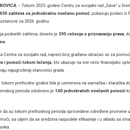
TROVICA
– Tokom 2025. godine Centru za socijalni rad „Sava“ u Srem
430 zahteva za jednokratnu novčanu pomoć
, pokazuju podaci iz
ustanove za 2026. godinu.
ja podnetih zahteva, doneto je
395 rešenja o priznavanju prava
, d
eno
.
 Centra za socijalni rad, najveći broj građana obraćao se za pomo
a i pomoći tokom lečenja
, što ukazuje na sve veće finansijsko opt
aju najugroženiji stanovnici grada.
 tokom prethodne godine bila je usmerena na samačka i staračka d
 zimskog perioda odobreno je
140 jednokratnih novčanih pomoći
ko
e da su tokom prethodnog perioda sprovedene određene promene 
oći, sa ciljem da se sredstva raspodele efikasnije i u skladu sa stv
nika.