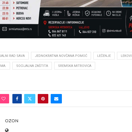
JALNI RAD SAVA
JEDNOKRATNA NOVČANA POMOĆ
LEČENJE
LEKOVI
MA.
SOCIJALNA ZAŠTITA
SREMSKA MITROVICA
OZON