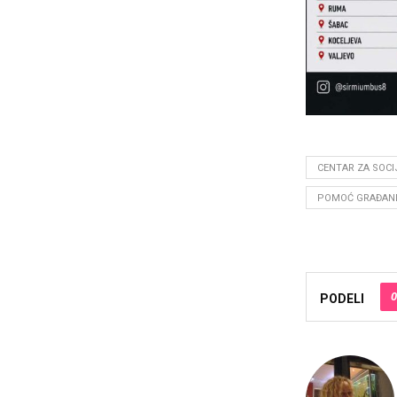
CENTAR ZA SOCI
POMOĆ GRAĐANI
0
PODELI