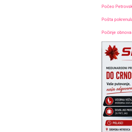
Počeo Petrovsk
Pošta pokrenula
Počinje obnova 