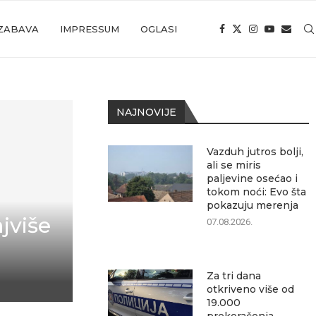
ZABAVA
IMPRESSUM
OGLASI
NAJNOVIJE
Vazduh jutros bolji,
ali se miris
paljevine osećao i
tokom noći: Evo šta
pokazuju merenja
jviše
07.08.2026.
Za tri dana
otkriveno više od
19.000