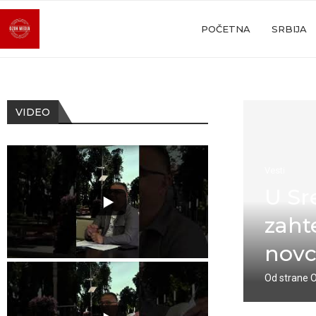
POČETNA
SRBIJA
VIDEO
Vesti
U Sr
zaht
novc
Od strane