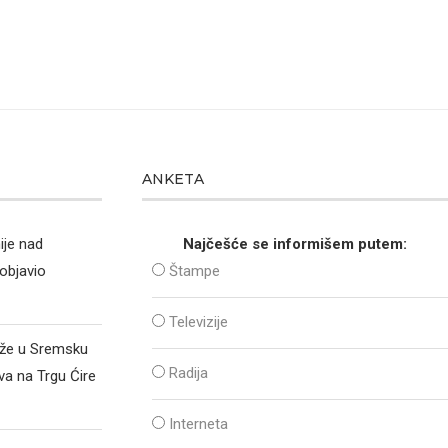
ANKETA
ije nad
Najčešće se informišem putem:
objavio
Štampe
Televizije
iže u Sremsku
Radija
va na Trgu Ćire
Interneta