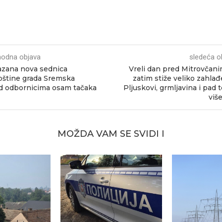
hodna objava
sledeća o
zana nova sednica
Vreli dan pred Mitrovčani
štine grada Sremska
zatim stiže veliko zahlađ
ed odbornicima osam tačaka
Pljuskovi, grmljavina i pad
viš
MOŽDA VAM SE SVIDI I