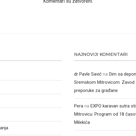
Komentari su zatvoreni.
NAJNOVIJI KOMENTARI
dr Pavle Savić
na
Dim sa depon
Sremskom Mitrovicom: Zavod 
preporuke za građane
Pera
na
EXPO karavan sutra st
Mitrovicu: Program od 18 časo
Milekića
anja