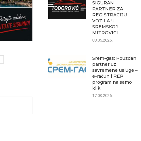
SIGURAN
PARTNER ZA
REGISTRACIJU
VOZILA U
SREMSKOJ
MITROVICI
08.05.2026.
Srem-gas: Pouzdan
partner uz
savremene usluge –
e-račun i REP
program na samo
klik
17.03.2026.