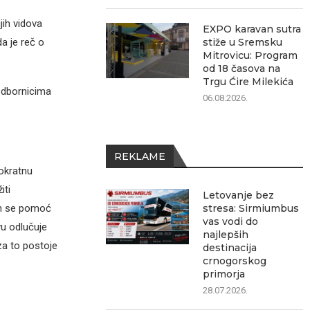
jih vidova
EXPO karavan sutra
stiže u Sremsku
a je reč o
Mitrovicu: Program
od 18 časova na
Trgu Ćire Milekića
odbornicima
06.08.2026.
REKLAME
nokratnu
iti
Letovanje bez
stresa: Sirmiumbus
ih se pomoć
vas vodi do
vu odlučuje
najlepših
za to postoje
destinacija
crnogorskog
primorja
28.07.2026.