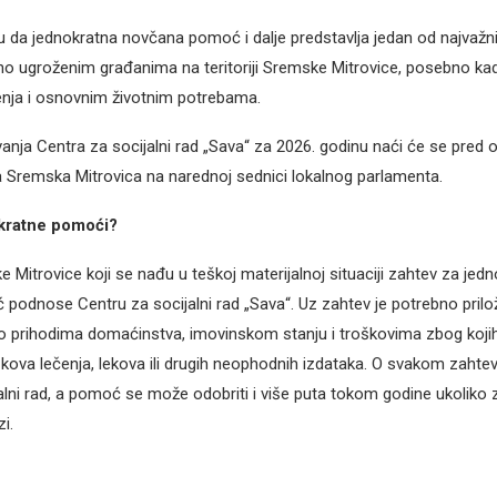
 da jednokratna novčana pomoć i dalje predstavlja jedan od najvažni
no ugroženim građanima na teritoriji Sremske Mitrovice, posebno kad
enja i osnovnim životnim potrebama.
nja Centra za socijalni rad „Sava“ za 2026. godinu naći će se pred 
 Sremska Mitrovica na narednoj sednici lokalnog parlamenta.
kratne pomoći?
 Mitrovice koji se nađu u teškoj materijalnoj situaciji zahtev za jed
odnose Centru za socijalni rad „Sava“. Uz zahtev je potrebno prilož
o prihodima domaćinstva, imovinskom stanju i troškovima zbog koj
oškova lečenja, lekova ili drugih neophodnih izdataka. O svakom zahte
alni rad, a pomoć se može odobriti i više puta tokom godine ukoliko 
i.