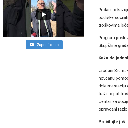
Podaci pokazuju
podrške socijal
troškovima leč
Program poslova
Zapratite nas
Skupštine grada
Kako do jedno
Građani Sremske
novčanu pomoć p
dokumentaciju 
traži, poput tr
Centar za socij
opravdani razloz
Pročitajte još: