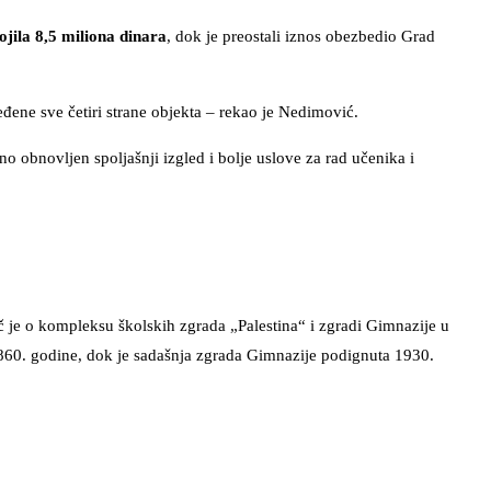
ojila 8,5 miliona dinara
, dok je preostali iznos obezbedio Grad
ene sve četiri strane objekta – rekao je Nedimović.
o obnovljen spoljašnji izgled i bolje uslove za rad učenika i
 je o kompleksu školskih zgrada „Palestina“ i zgradi Gimnazije u
1860. godine, dok je sadašnja zgrada Gimnazije podignuta 1930.