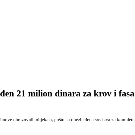
en 21 milion dinara za krov i fas
obnove obrazovnih objekata, pošto su obezbeđena sredstva za kompletnu