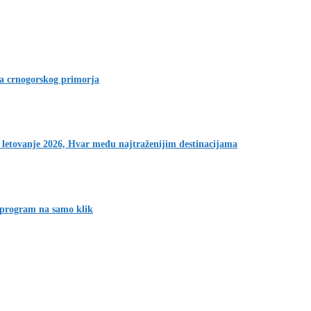
ja crnogorskog primorja
 letovanje 2026, Hvar među najtraženijim destinacijama
 program na samo klik