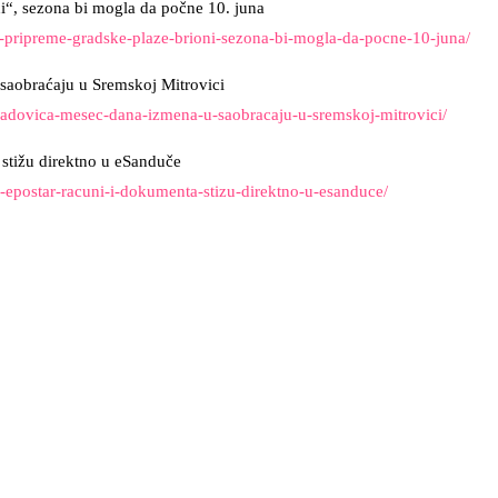
i“, sezona bi mogla da počne 10. juna
u-pripreme-gradske-plaze-brioni-sezona-bi-mogla-da-pocne-10-juna/
saobraćaju u Sremskoj Mitrovici
eradovica-mesec-dana-izmena-u-saobracaju-u-sremskoj-mitrovici/
 stižu direktno u eSanduče
-epostar-racuni-i-dokumenta-stizu-direktno-u-esanduce/