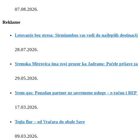
07.08.2026.
Reklame
Letovanje bez stresa: Sirmiumbus vas vodi do najlepših destinaci
28.07.2026.
Sremska Mitrovica ima svoj prozor ka Jadranu: Počele prijave za
29.05.2026.
Srem-gas: Pouzdan partner uz savremene usluge – e-račun i REP
17.03.2026.
Tegla Bar – od Vračara do obale Save
09.03.2026.