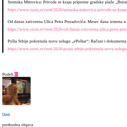
Sremska Mitrovica: Privode se kraju pripreme gradske plaže „Brion
https://www.ozon.rs/vesti/2026/sremska-mitrovica-privode-se-kraj
Od danas zatvorena Ulica Petra Preradovića: Mesec dana izmena u 
https://www.ozon.rs/vesti/2026/od-danas-zatvorena-ulica-petra-pr
Pošta Srbije pokrenula novu uslugu „ePoštar“: Računi i dokumenta
https://www.ozon.rs/vesti/2026/posta-srbije-pokrenula-novu-uslugu
Podeli
0
Facebook
Twitter
Pinterest
Email
Ozon
prethodna objava