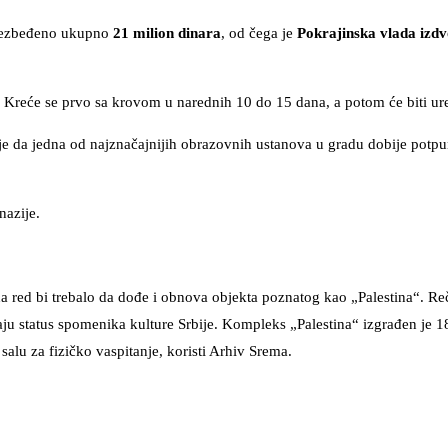
obezbeđeno ukupno
21 milion dinara
, od čega je
Pokrajinska vlada izdv
Kreće se prvo sa krovom u narednih 10 do 15 dana, a potom će biti uređ
je da jedna od najznačajnijih obrazovnih ustanova u gradu dobije potpun
nazije.
 red bi trebalo da dođe i obnova objekta poznatog kao „Palestina“. Reč
maju status spomenika kulture Srbije. Kompleks „Palestina“ izgrađen je 
salu za fizičko vaspitanje, koristi Arhiv Srema.