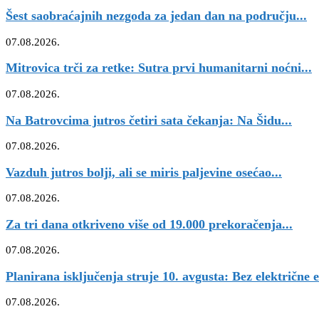
Šest saobraćajnih nezgoda za jedan dan na području...
07.08.2026.
Mitrovica trči za retke: Sutra prvi humanitarni noćni...
07.08.2026.
Na Batrovcima jutros četiri sata čekanja: Na Šidu...
07.08.2026.
Vazduh jutros bolji, ali se miris paljevine osećao...
07.08.2026.
Za tri dana otkriveno više od 19.000 prekoračenja...
07.08.2026.
Planirana isključenja struje 10. avgusta: Bez električne e
07.08.2026.