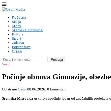
Početna
Srbija
Srem
Sremska Mitrovica
Kultura
Sport
Zabava
Impressum
Oglasi
Pretraga
Vesti
Počinje obnova Gimnazije, obezbeđ
Od strane
Ozon
08.06.2026.
0 komentari
Sremska Mitrovica
uskoro započinje jedan od značajnijih projekata 