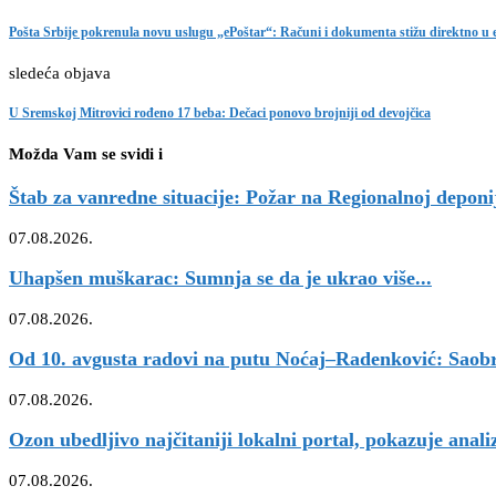
Pošta Srbije pokrenula novu uslugu „ePoštar“: Računi i dokumenta stižu direktno u
sledeća objava
U Sremskoj Mitrovici rođeno 17 beba: Dečaci ponovo brojniji od devojčica
Možda Vam se svidi i
Štab za vanredne situacije: Požar na Regionalnoj deponij
07.08.2026.
Uhapšen muškarac: Sumnja se da je ukrao više...
07.08.2026.
Od 10. avgusta radovi na putu Noćaj–Radenković: Saobr
07.08.2026.
Ozon ubedljivo najčitaniji lokalni portal, pokazuje anali
07.08.2026.