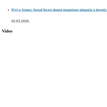
Prvi u Sremu: Aurad Invest donosi mogućnost ulaganja u investic
02.03.2026.
Video