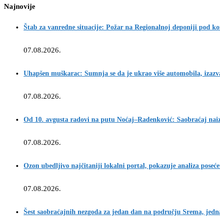
Najnovije
Štab za vanredne situacije: Požar na Regionalnoj deponiji pod k
07.08.2026.
Uhapšen muškarac: Sumnja se da je ukrao više automobila, izazva
07.08.2026.
Od 10. avgusta radovi na putu Noćaj–Radenković: Saobraćaj na
07.08.2026.
Ozon ubedljivo najčitaniji lokalni portal, pokazuje analiza poseće
07.08.2026.
Šest saobraćajnih nezgoda za jedan dan na području Srema, jedn