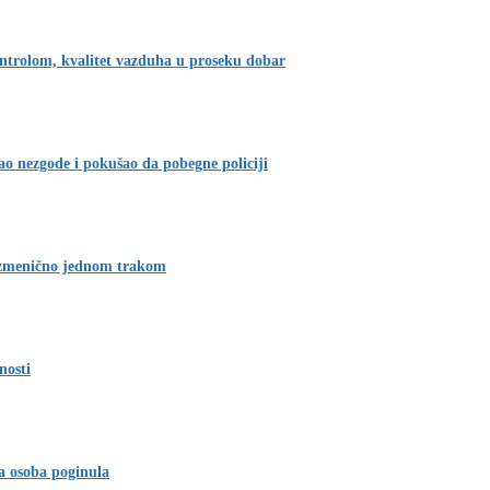
ontrolom, kvalitet vazduha u proseku dobar
o nezgode i pokušao da pobegne policiji
izmenično jednom trakom
nosti
a osoba poginula