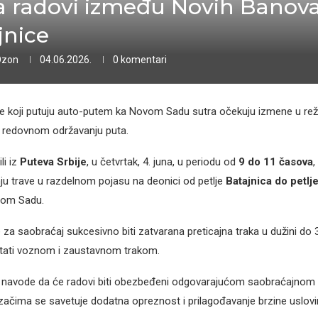
a radovi između Novih Banova
jnice
Ozon
04.06.2026.
0 komentari
 koji putuju auto-putem ka Novom Sadu sutra očekuju izmene u re
 redovnom održavanju puta.
li iz
Puteva Srbije
, u četvrtak, 4. juna, u periodu od
9 do 11 časova
,
ju trave u razdelnom pojasu na deonici od petlje
Batajnica do petlj
vom Sadu.
za saobraćaj sukcesivno biti zatvarana preticajna traka u dužini do
etati voznom i zaustavnom trakom.
e navode da će radovi biti obezbeđeni odgovarajućom saobraćajnom s
čima se savetuje dodatna opreznost i prilagođavanje brzine uslovi