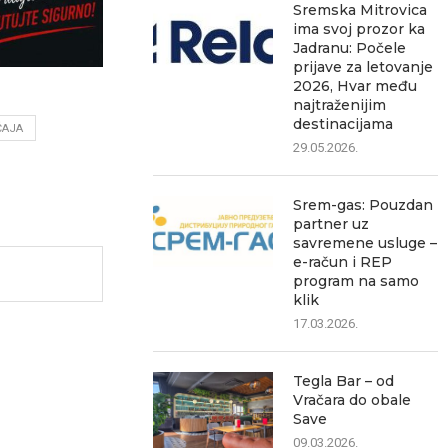
Sremska Mitrovica
ima svoj prozor ka
Jadranu: Počele
prijave za letovanje
2026, Hvar među
najtraženijim
destinacijama
ĆAJA
29.05.2026.
Srem-gas: Pouzdan
partner uz
savremene usluge –
e-račun i REP
program na samo
klik
17.03.2026.
Tegla Bar – od
Vračara do obale
Save
09.03.2026.