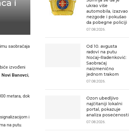
Sumnja se da je
ca i
ukrao više
automobila, izazvao
nezgode i pokušao
da pobegne policiji
07.08.2026.
Od 10. avgusta
žimu saobraćaja
radovi na putu
Noćaj–Radenković:
Saobraćaj
 biće izvođeni
naizmenično
jednom trakom
e Novi Banovci
,
07.08.2026.
 300 metara, dok
Ozon ubedljivo
najčitaniji lokalni
portal, pokazuje
analiza posećenosti
ignalizacijom i
07.08.2026.
ma na putu.