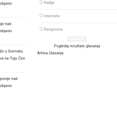
Radija
objavio
Interneta
ije nad
Razgovora
objavio
Pogledaj rezultate glasanja
iže u Sremsku
Arhiva Glasanja
va na Trgu Ćire
ponije nad
objavio