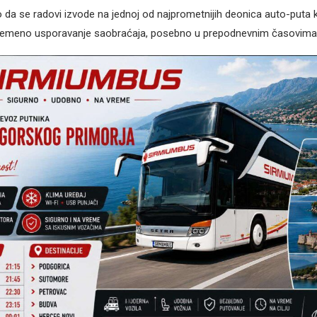
 da se radovi izvode na jednoj od najprometnijih deonica auto-puta
emeno usporavanje saobraćaja, posebno u prepodnevnim časovima