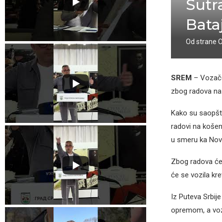
Sutr
Bata
Od strane
SREM
– Vozače
zbog radova na
Kako su saopšti
radovi na košen
u smeru ka No
Zbog radova će 
će se vozila kr
Iz Puteva Srbij
opremom, a voza