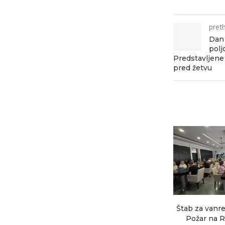
pret
Dan 
polj
Predstavljene 
pred žetvu
Štab za vanre
Požar na R