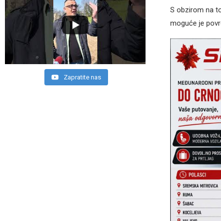
S obzirom na to
moguće je povr
Zapratite nas