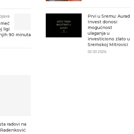
bjava
Prvi u Sremu: Aurad
Invest donosi
a meč
mogućnost
 ligi
ulaganja u
dnjih 90 minuta
investiciono zlato u
Sremskoj Mitrovici
02.03.2026.
sta radovi na
Ozon ubedljivo najčitaniji
Šest saobrać
–Radenković:
lokalni portal, pokazuje
za jedan dan 