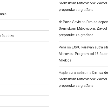
Sremskom Mitrovicom: Zavod 
preporuke za građane
anja
dr Pavle Savić
na
Dim sa depon
Sremskom Mitrovicom: Zavod 
preporuke za građane
 čestitke
Pera
na
EXPO karavan sutra st
Mitrovicu: Program od 18 časo
Milekića
Hajde svi u setnju
na
Dim sa de
Sremskom Mitrovicom: Zavod 
preporuke za građane