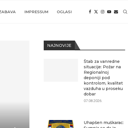
ZABAVA
IMPRESSUM
OGLASI
NAJNOVIJE
Štab za vanredne
situacije: Požar na
Regionalnoj
deponiji pod
kontrolom, kvalitet
vazduha u proseku
dobar
07.08.2026.
Uhapšen muškarac: