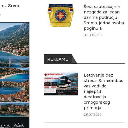
 kroz
Srem
,
Šest saobraćajnih
nezgoda za jedan
.
dan na području
Srema, jedna osoba
poginula
07.08.2026.
REKLAME
Letovanje bez
stresa: Sirmiumbus
vas vodi do
najlepših
destinacija
crnogorskog
primorja
28.07.2026.