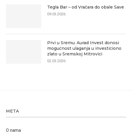
Tegla Bar – od Vračara do obale Save
09.03.2026.
Prvi u Sremu: Aurad Invest donosi
mogućnost ulaganja u investiciono
zlato u Sremskoj Mitrovici
02.03.2026.
META
O nama