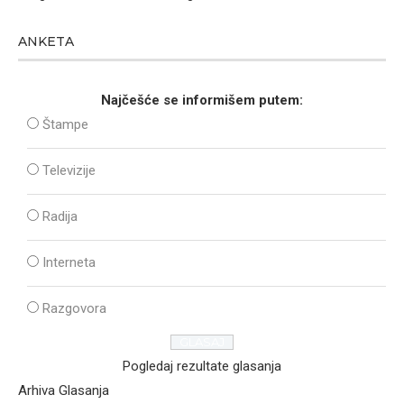
ANKETA
Najčešće se informišem putem:
Štampe
Televizije
Radija
Interneta
Razgovora
Pogledaj rezultate glasanja
Arhiva Glasanja