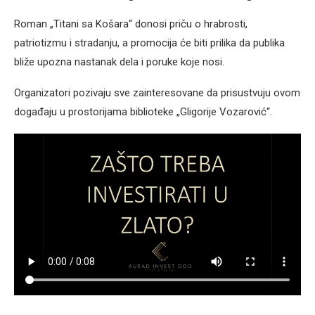
Roman „Titani sa Košara“ donosi priču o hrabrosti,
patriotizmu i stradanju, a promocija će biti prilika da publika
bliže upozna nastanak dela i poruke koje nosi.
Organizatori pozivaju sve zainteresovane da prisustvuju ovom
događaju u prostorijama biblioteke „Gligorije Vozarović“.