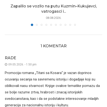
Zapalilo se vozilo na putu Kuzmin–Kukujevci,
vatrogasci i...
08.08.2026.
1 KOMENTAR
RADE
09.05.2026. - 1:50 pm
Promocija romana „Titani sa Kosara“ je vazan doprinos
ocuvanju secanja na savremenu istoriju i dogadjaje koji su
oblikovali nasu stvarnost. Knjige ovakve tematike pomazu da
se bolje razume zrtva, hrabrost i znacaj istorijskih
svedocanstava, kao i da se podstakne interesovanje mladjih
generacija za nacionalnu istoriju i kulturu.