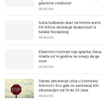
granične vrednosti
08.08.2026.
Sutra fudbalski duel na Mitros areni:
FK Mitros dočekuje Budućnost iz
Salaša Noćajskog
08.08.2026.
Električni trotinet nije igračka: Deca
mlađa od 14 godina ne smeju da ga
voze
08.08.2026.
Danas zatvaranje ulica u Sremskoj
Mitrovici: Evo gde će saobraćaj biti
obustavljen od 19 do 23 časa
08.08.2026.