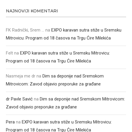
NAJNOVIJI KOMENTARI
FK Radnički, Srem ...
na
EXPO karavan sutra stiže u Sremsku
Mitrovicu: Program od 18 časova na Trgu Ćire Milekića
Felt
na
EXPO karavan sutra stiže u Sremsku Mitrovicu:
Program od 18 časova na Trgu Ćire Milekića
Nasmeja me dr
na
Dim sa deponije nad Sremskom
Mitrovicom: Zavod objavio preporuke za građane
dr Pavle Savić
na
Dim sa deponije nad Sremskom Mitrovicom:
Zavod objavio preporuke za građane
Pera
na
EXPO karavan sutra stiže u Sremsku Mitrovicu:
Program od 18 časova na Trgu Ćire Milekića