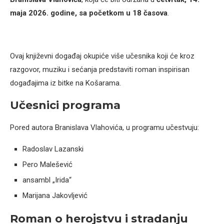
maja 2026. godine, sa početkom u 18 časova
.
Ovaj književni događaj okupiće više učesnika koji će kroz
razgovor, muziku i sećanja predstaviti roman inspirisan
događajima iz bitke na Košarama.
Učesnici programa
Pored autora Branislava Vlahovića, u programu učestvuju:
Radoslav Lazanski
Pero Malešević
ansambl „Irida“
Marijana Jakovljević
Roman o herojstvu i stradanju