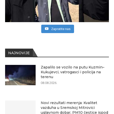
Zapratite nas
NAJNOVIJE
Zapalilo se vozilo na putu Kuzmin–
Kukujevci, vatrogasci i policija na
terenu
08.08.2026.
Novi rezultati merenja: Kvalitet
vazduha u Sremskoj Mitrovici
uglavnom dobar, PM10 čestice ispod