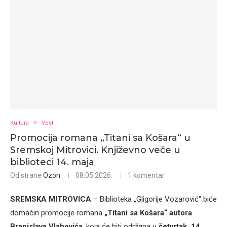
Kultura
Vesti
Promocija romana „Titani sa Košara“ u
Sremskoj Mitrovici. Književno veče u
biblioteci 14. maja
Od strane
Ozon
08.05.2026.
1 komentar
SREMSKA MITROVICA
– Biblioteka „Gligorije Vozarović“ biće
domaćin promocije romana
„Titani sa Košara“ autora
Branislava Vlahovića
, koja će biti održana u
četvrtak, 14.