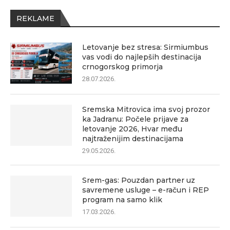
REKLAME
Letovanje bez stresa: Sirmiumbus
vas vodi do najlepših destinacija
crnogorskog primorja
28.07.2026.
Sremska Mitrovica ima svoj prozor
ka Jadranu: Počele prijave za
letovanje 2026, Hvar među
najtraženijim destinacijama
29.05.2026.
Srem-gas: Pouzdan partner uz
savremene usluge – e-račun i REP
program na samo klik
17.03.2026.