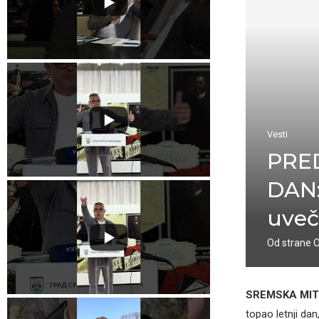
Vesti
PRE
DAN:
uveč
Od strane
SREMSKA MI
topao letnji da