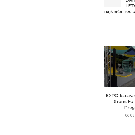
LETO
najkraća noć u
EXPO karavan 
Sremsku M
Progr
06.08