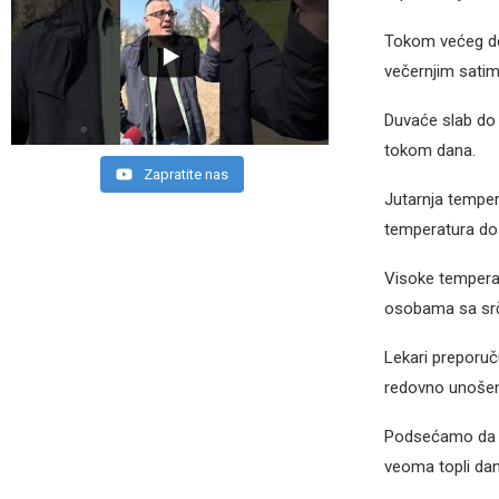
Tokom većeg de
večernjim satim
Duvaće slab do 
tokom dana.
Zapratite nas
Jutarnja temper
temperatura dos
Visoke temperat
osobama sa srč
Lekari preporuč
redovno unošenj
Podsećamo da j
veoma topli dani 