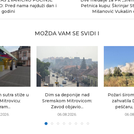
: Pred nama najduži dan i
Petnica kupu: Škrinjar St
 godini
Mišanović Vukašin 
MOŽDA VAM SE SVIDI I
sutra stiže u
Dim sa deponije nad
Požari širom
itrovicu:
Sremskom Mitrovicom:
zahvatila 
am...
Zavod objavio...
peščaru, 
.2026.
06.08.2026.
06.08