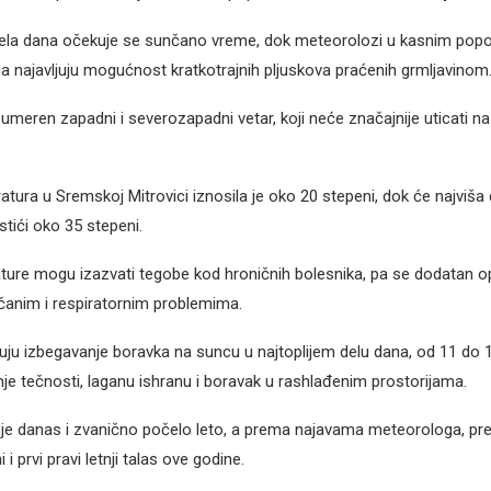
la dana očekuje se sunčano vreme, dok meteorolozi u kasnim popo
a najavljuju mogućnost kratkotrajnih pljuskova praćenih grmljavinom
umeren zapadni i severozapadni vetar, koji neće značajnije uticati n
atura u Sremskoj Mitrovici iznosila je oko 20 stepeni, dok će najviša
tići oko 35 stepeni.
ure mogu izazvati tegobe kod hroničnih bolesnika, pa se dodatan o
anim i respiratornim problemima.
uju izbegavanje boravka na suncu u najtoplijem delu dana, od 11 do 
e tečnosti, laganu ishranu i boravak u rashlađenim prostorijama.
e danas i zvanično počelo leto, a prema najavama meteorologa, pr
i prvi pravi letnji talas ove godine.