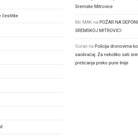
Sremske Mitrovice
 čestitke
Mc MAK
na
POŽAR NA DEPONI
SREMSKOJ MITROVICI
Goran
na
Policija dronovima ko
saobraćaj: Za nekoliko sati sni
preticanja preko pune linije
ed