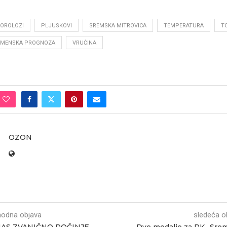
OROLOZI
PLJUSKOVI
SREMSKA MITROVICA
TEMPERATURA
T
EMENSKA PROGNOZA
VRUĆINA
OZON
hodna objava
sledeća o
AS ZVANIČNO POČINJE
Dve medalje za PK „Sre