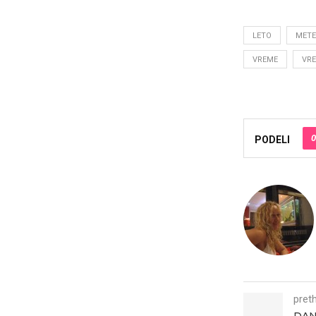
LETO
METE
VREME
VR
0
PODELI
pret
DAN