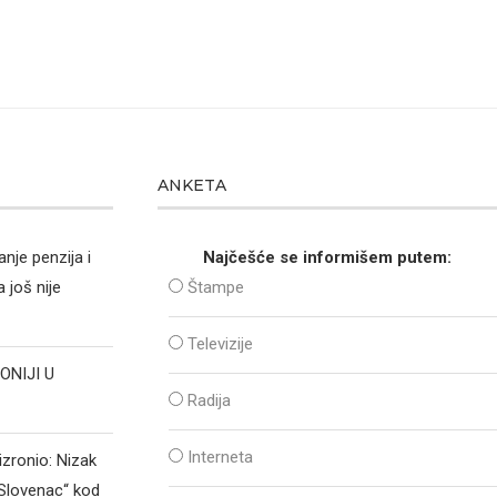
ANKETA
nje penzija i
Najčešće se informišem putem:
 još nije
Štampe
Televizije
ONIJI U
Radija
Interneta
izronio: Nizak
„Slovenac“ kod