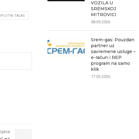
VOZILA U
SREMSKOJ
MITROVICI
OPLOTNI TALAS
08.05.2026.
Srem-gas: Pouzdan
partner uz
savremene usluge –
e-račun i REP
program na samo
klik
17.03.2026.
bjava
m“ na