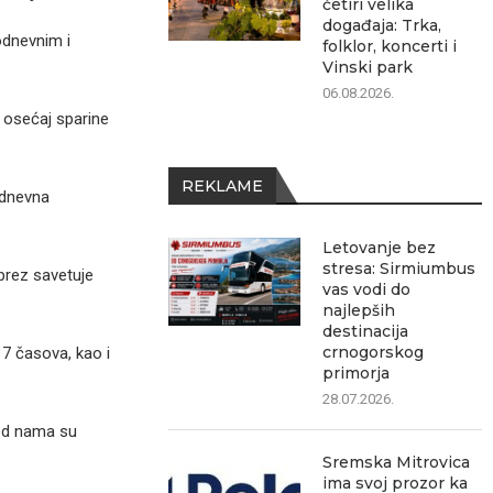
četiri velika
događaja: Trka,
dnevnim i
folklor, koncerti i
Vinski park
.
06.08.2026.
a osećaj sparine
REKLAME
 dnevna
Letovanje bez
stresa: Sirmiumbus
prez savetuje
vas vodi do
najlepših
destinacija
crnogorskog
17 časova, kao i
primorja
28.07.2026.
ed nama su
Sremska Mitrovica
ima svoj prozor ka