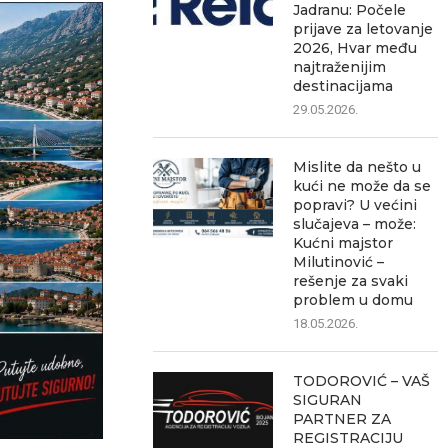
Jadranu: Počele
prijave za letovanje
2026, Hvar među
najtraženijim
destinacijama
29.05.2026.
Mislite da nešto u
kući ne može da se
popravi? U većini
slučajeva – može:
Kućni majstor
Milutinović –
rešenje za svaki
problem u domu
18.05.2026.
TODOROVIĆ – VAŠ
SIGURAN
PARTNER ZA
REGISTRACIJU