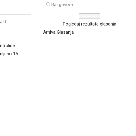
Razgovora
JI U
Pogledaj rezultate glasanja
Arhiva Glasanja
ntroliše
mljeno 15