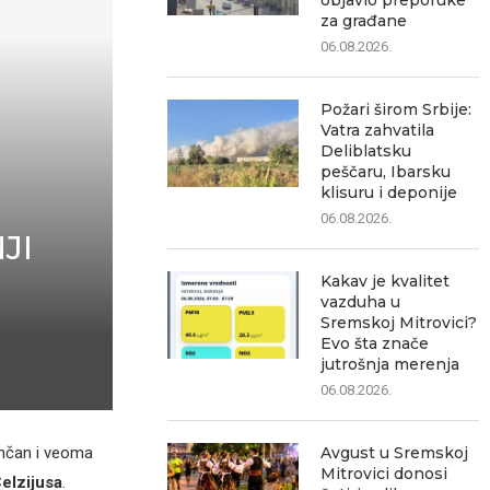
objavio preporuke
za građane
06.08.2026.
Požari širom Srbije:
Vatra zahvatila
Deliblatsku
peščaru, Ibarsku
klisuru i deponije
06.08.2026.
JI
Kakav je kvalitet
vazduha u
Sremskoj Mitrovici?
Evo šta znače
jutrošnja merenja
06.08.2026.
nčan i veoma
Avgust u Sremskoj
Mitrovici donosi
elzijusa
.