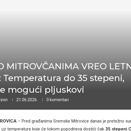
D MITROVČANIMA VREO LETN
 Temperatura do 35 stepeni,
e mogući pljuskovi
Ozon
21.06.2026.
0 komentari
TROVICA
– Pred građanima Sremske Mitrovice danas je pretežno su
n, uz temperature koje će tokom popodneva dostići čak
35 stepeni C