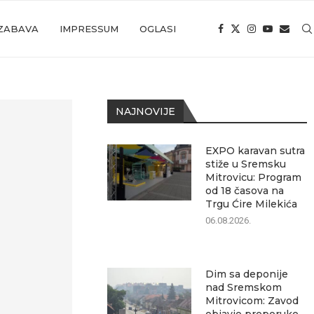
ZABAVA
IMPRESSUM
OGLASI
NAJNOVIJE
EXPO karavan sutra
stiže u Sremsku
Mitrovicu: Program
od 18 časova na
Trgu Ćire Milekića
06.08.2026.
Dim sa deponije
nad Sremskom
Mitrovicom: Zavod