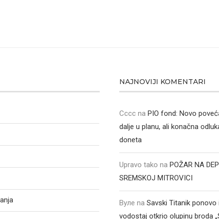
NAJNOVIJI KOMENTARI
Cccc
na
PIO fond: Novo poveća
dalje u planu, ali konačna odluka
doneta
Upravo tako
na
POŽAR NA DEP
SREMSKOJ MITROVICI
anja
Вуле
na
Savski Titanik ponovo 
vodostaj otkrio olupinu broda 