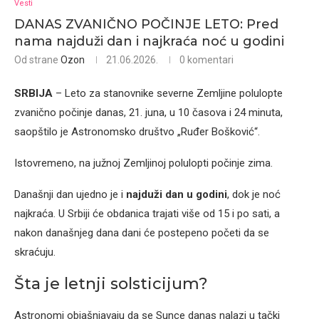
Vesti
DANAS ZVANIČNO POČINJE LETO: Pred
nama najduži dan i najkraća noć u godini
Od strane
Ozon
21.06.2026.
0 komentari
SRBIJA
– Leto za stanovnike severne Zemljine polulopte
zvanično počinje danas, 21. juna, u 10 časova i 24 minuta,
saopštilo je Astronomsko društvo „Ruđer Bošković“.
Istovremeno, na južnoj Zemljinoj polulopti počinje zima.
Današnji dan ujedno je i
najduži dan u godini
, dok je noć
najkraća. U Srbiji će obdanica trajati više od 15 i po sati, a
nakon današnjeg dana dani će postepeno početi da se
skraćuju.
Šta je letnji solsticijum?
Astronomi objašnjavaju da se Sunce danas nalazi u tački