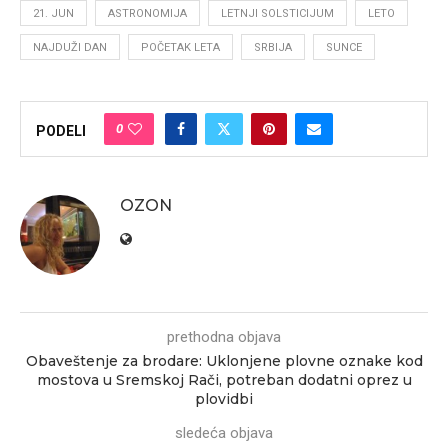
21. JUN
ASTRONOMIJA
LETNJI SOLSTICIJUM
LETO
NAJDUŽI DAN
POČETAK LETA
SRBIJA
SUNCE
0
PODELI
OZON
prethodna objava
Obaveštenje za brodare: Uklonjene plovne oznake kod
mostova u Sremskoj Rači, potreban dodatni oprez u
plovidbi
sledeća objava