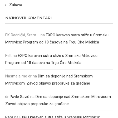
Zabava
NAJNOVIJI KOMENTARI
FK Radnički, Srem ...
na
EXPO karavan sutra stiže u Sremsku
Mitrovicu: Program od 18 časova na Trgu Ćire Milekića
Felt
na
EXPO karavan sutra stiže u Sremsku Mitrovicu:
Program od 18 časova na Trgu Ćire Milekića
Nasmeja me dr
na
Dim sa deponije nad Sremskom
Mitrovicom: Zavod objavio preporuke za građane
dr Pavle Savić
na
Dim sa deponije nad Sremskom Mitrovicom:
Zavod objavio preporuke za građane
Pera
na
EXPO karavan sutra stiže u Sremsku Mitrovicu: