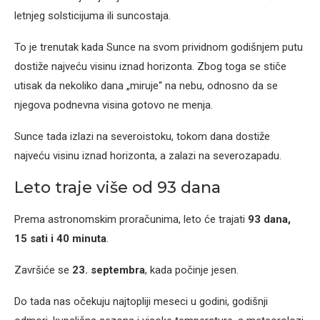
letnjeg solsticijuma ili suncostaja.
To je trenutak kada Sunce na svom prividnom godišnjem putu
dostiže najveću visinu iznad horizonta. Zbog toga se stiče
utisak da nekoliko dana „miruje“ na nebu, odnosno da se
njegova podnevna visina gotovo ne menja.
Sunce tada izlazi na severoistoku, tokom dana dostiže
najveću visinu iznad horizonta, a zalazi na severozapadu.
Leto traje više od 93 dana
Prema astronomskim proračunima, leto će trajati
93 dana,
15 sati i 40 minuta
.
Završiće se
23. septembra
, kada počinje jesen.
Do tada nas očekuju najtopliji meseci u godini, godišnji