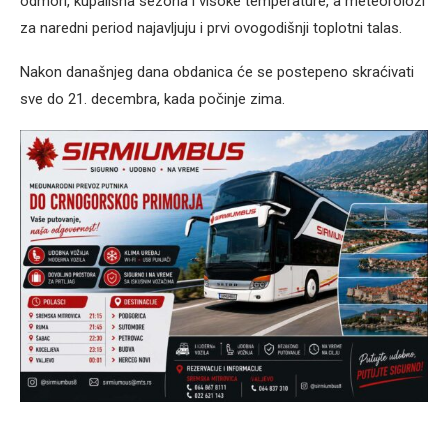
odmori, kupališna sezona i visoke temperature, a meteorolozi
za naredni period najavljuju i prvi ovogodišnji toplotni talas.
Nakon današnjeg dana obdanica će se postepeno skraćivati
sve do 21. decembra, kada počinje zima.