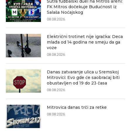
Sutra fudbalski duel na Mitros areni:
FK Mitros dočekuje Budućnost iz
Salaša Noćajskog
08.08.2026.
Električni trotinet nije igračka: Deca
mlađa od 14 godina ne smeju da ga
voze
08.08.2026.
Danas zatvaranje ulica u Sremskoj
Mitrovici: Evo gde će saobraćaj biti
obustavljen od 19 do 23 časa
08.08.2026.
Mitrovica danas trči za retke
08.08.2026.