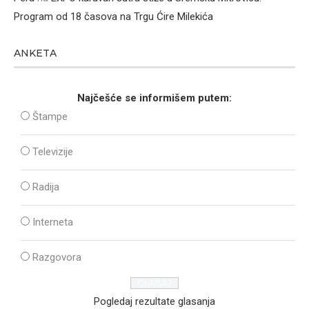
Program od 18 časova na Trgu Ćire Milekića
ANKETA
Najčešće se informišem putem:
Štampe
Televizije
Radija
Interneta
Razgovora
Pogledaj rezultate glasanja