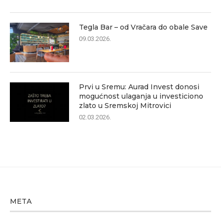
Tegla Bar – od Vračara do obale Save
09.03.2026.
Prvi u Sremu: Aurad Invest donosi
mogućnost ulaganja u investiciono
zlato u Sremskoj Mitrovici
02.03.2026.
META