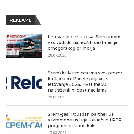
REKLAME
Letovanje bez stresa: Sirmiumbus
vas vodi do najlepših destinacija
crnogorskog primorja
28.07.2026.
Sremska Mitrovica ima svoj prozor
ka Jadranu: Počele prijave za
letovanje 2026, Hvar među
najtraženijim destinacijama
29.05.2026.
Srem-gas: Pouzdan partner uz
savremene usluge – e-račun i REP
program na samo klik
17.03.2026.