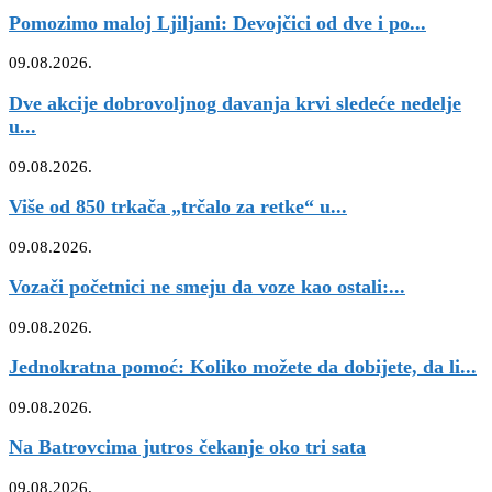
Pomozimo maloj Ljiljani: Devojčici od dve i po...
09.08.2026.
Dve akcije dobrovoljnog davanja krvi sledeće nedelje
u...
09.08.2026.
Više od 850 trkača „trčalo za retke“ u...
09.08.2026.
Vozači početnici ne smeju da voze kao ostali:...
09.08.2026.
Jednokratna pomoć: Koliko možete da dobijete, da li...
09.08.2026.
Na Batrovcima jutros čekanje oko tri sata
09.08.2026.