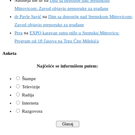
Nasmeja me dr
na
Dim sa deponije nad Sremskom
Mitrovicom: Zavod objavio preporuke za građane
dr Pavle Savić
na
Dim sa deponije nad Sremskom Mitrovicom:
Zavod objavio preporuke za građane
Pera
na
EXPO karavan sutra stiže u Sremsku Mitrovicu:
Program od 18 časova na Trgu Ćire Milekića
Anketa
Najčešće se informišem putem:
Štampe
Televizije
Radija
Interneta
Razgovora