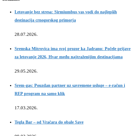
Letovanje bez stresa: Sirmiumbus vas vodi do najlepših
destinacija crnogorskog primorja
28.07.2026.
Sremska Mitrovica ima svoj prozor ka Jadranu: Počele prijave
za letovanje 2026, Hvar među najtraženijim destinacijama
29.05.2026.
Srem-gas: Pouzdan partner uz savremene usluge – e-račun i
REP program na samo klik
17.03.2026.
Tegla Bar – od Vračara do obale Save