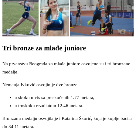
Tri bronze za mlađe juniore
Na prvenstvu Beograda za mlađe juniore osvojene su i tri bronzane
medalje.
Nemanja Ivković osvojio je dve bronze:
u skoku u vis sa preskočenih 1.77 metara,
u troskoku rezultatom 12.46 metara.
Bronzanu medalju osvojila je i Katarina Škorić, koja je koplje bacila
do 34.11 metara.