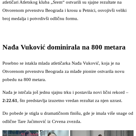
atletičari Atletskog kluba „Srem“ ostvarili su sjajne rezultate na
Otvorenom prvenstvu Beograda i krosu u Petnici, osvojivši veliki
broj medalja i potvrdivši odličnu formu.
Nađa Vuković dominirala na 800 metara
Posebno se istakla mlada atletičarka Nađa Vuković, koja je na
Otvorenom prvenstvu Beograda za mlađe pionire ostvarila novu
pobedu na 800 metara.
Nađa je istrčala još jednu sjajnu trku i postavila novi lični rekord –
2:22.61
, što predstavlja izuzetno vredan rezultat za njen uzrast.
Do pobede je stigla u dramatičnom finišu, gde je imala više snage od
odlične Tare Jaćimović iz Crvena zvezda.