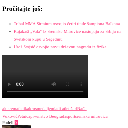
Pročitajte još:
Tribal MMA Sirmium osvojio četiri titule šampiona Balkana
Kajakaši „Vala“ iz Sremske Mitrovice nastupaju za Srbiju na
Svetskom kupu u Segedinu
Uroš Stojsić osvojio novu državnu nagradu iz fizike
ak srem
atletika
kros
medalje
mladi atletičari
Nađa
Vuković
Petnica
prvenstvo Beograda
sport
sremska mitrovica
Podeli
0
Facebook
Twitter
Pinterest
Email