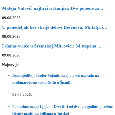
Mateja Vidović najbrži u Kanjiži: Dve pobede za...
09.08.2026.
U ponedeljak bez struje delovi Bešenova, Mutalja i...
09.08.2026.
I danas vruće u Sremskoj Mitrovici: 34 stepena,...
09.08.2026.
Najnovije
Desetogodišnji Teodor Vujanić osvojio prvu nagradu na
međunarodnom takmičenju u Španiji
09.08.2026.
Pomozimo maloj Ljiljani: Devojčici od dve i po godine potrebno
lečenje matičnim ćelijama u Turskoj