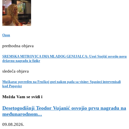
Ozon
prethodna objava
SREMSKA MITROVICA IMA MLADOG GENIJALCA: Uroš Stojšić osvojio novu
državnu nagradu iz fizike
sledeća objava
Muškarac povređen na Fruškoj gori nakon pada sa visine: Spasioci intervenisali
kod Popovice
Možda Vam se svidi i
Desetogodišnji Teodor Vujanić osvojio prvu nagradu na
međunarodnom...
09.08.2026.