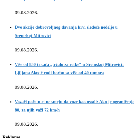
09.08.2026.
Dve akcije dobrovoljnog davanja krvi sledeće nedelje u
Sremskoj Mitrovici
09.08.2026.
Više od 850 trkača „trčalo za retke“ u Sremskoj Mitrovici:
Ljiljana Alagić vodi borbu sa više od 40 tumora
09.08.2026.
Vozači početnici ne smeju da voze kao ostali: Ako je ograničenje
80, za njih važi 72 km/h
09.08.2026.
Reklame