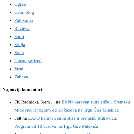
Oglasi
Ozon blog
Putovanja
Reviews
Sport
Srbija
Srem
Uncategorized
Vesti
Zabava
Najnoviji komentari
FK Radnički, Srem ...
na
EXPO karavan sutra stiže u Sremsku
Mitrovicu: Program od 18 časova na Trgu Ćire Milekića
Felt
na
EXPO karavan sutra stiže u Sremsku Mitrovicu:
Program od 18 časova na Trgu Ćire Milekića