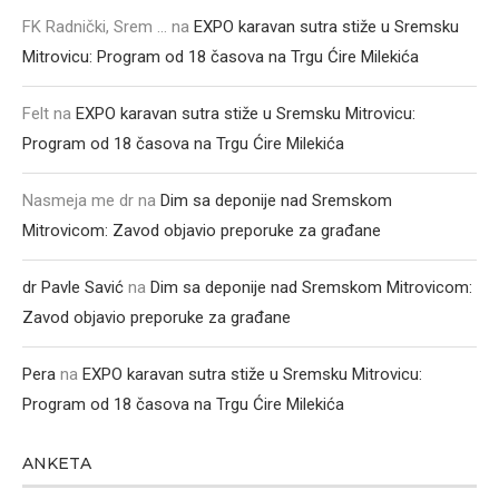
FK Radnički, Srem ...
na
EXPO karavan sutra stiže u Sremsku
Mitrovicu: Program od 18 časova na Trgu Ćire Milekića
Felt
na
EXPO karavan sutra stiže u Sremsku Mitrovicu:
Program od 18 časova na Trgu Ćire Milekića
Nasmeja me dr
na
Dim sa deponije nad Sremskom
Mitrovicom: Zavod objavio preporuke za građane
dr Pavle Savić
na
Dim sa deponije nad Sremskom Mitrovicom:
Zavod objavio preporuke za građane
Pera
na
EXPO karavan sutra stiže u Sremsku Mitrovicu:
Program od 18 časova na Trgu Ćire Milekića
ANKETA