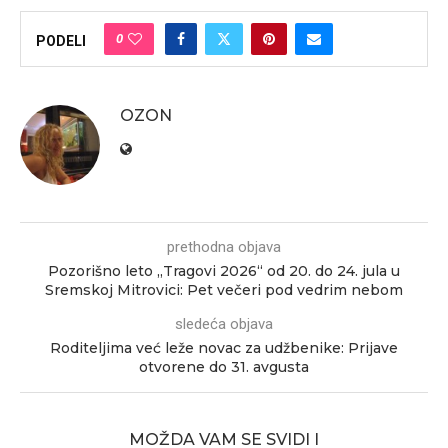
0
PODELI
OZON
prethodna objava
Pozorišno leto „Tragovi 2026“ od 20. do 24. jula u
Sremskoj Mitrovici: Pet večeri pod vedrim nebom
sledeća objava
Roditeljima već leže novac za udžbenike: Prijave
otvorene do 31. avgusta
MOŽDA VAM SE SVIDI I