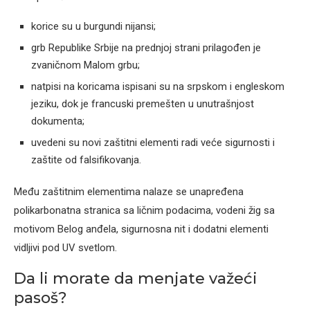
korice su u burgundi nijansi;
grb Republike Srbije na prednjoj strani prilagođen je
zvaničnom Malom grbu;
natpisi na koricama ispisani su na srpskom i engleskom
jeziku, dok je francuski premešten u unutrašnjost
dokumenta;
uvedeni su novi zaštitni elementi radi veće sigurnosti i
zaštite od falsifikovanja.
Među zaštitnim elementima nalaze se unapređena
polikarbonatna stranica sa ličnim podacima, vodeni žig sa
motivom Belog anđela, sigurnosna nit i dodatni elementi
vidljivi pod UV svetlom.
Da li morate da menjate važeći
pasoš?