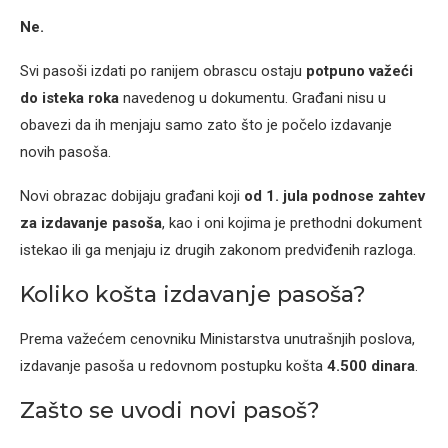
Ne.
Svi pasoši izdati po ranijem obrascu ostaju
potpuno važeći
do isteka roka
navedenog u dokumentu. Građani nisu u
obavezi da ih menjaju samo zato što je počelo izdavanje
novih pasoša.
Novi obrazac dobijaju građani koji
od 1. jula podnose zahtev
za izdavanje pasoša
, kao i oni kojima je prethodni dokument
istekao ili ga menjaju iz drugih zakonom predviđenih razloga.
Koliko košta izdavanje pasoša?
Prema važećem cenovniku Ministarstva unutrašnjih poslova,
izdavanje pasoša u redovnom postupku košta
4.500 dinara
.
Zašto se uvodi novi pasoš?