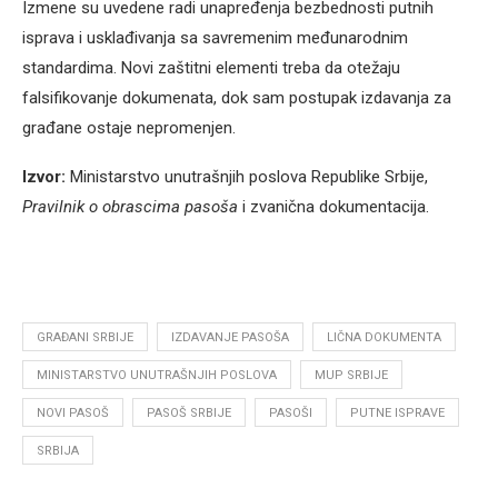
Izmene su uvedene radi unapređenja bezbednosti putnih
isprava i usklađivanja sa savremenim međunarodnim
standardima. Novi zaštitni elementi treba da otežaju
falsifikovanje dokumenata, dok sam postupak izdavanja za
građane ostaje nepromenjen.
Izvor:
Ministarstvo unutrašnjih poslova Republike Srbije,
Pravilnik o obrascima pasoša
i zvanična dokumentacija.
GRAĐANI SRBIJE
IZDAVANJE PASOŠA
LIČNA DOKUMENTA
MINISTARSTVO UNUTRAŠNJIH POSLOVA
MUP SRBIJE
NOVI PASOŠ
PASOŠ SRBIJE
PASOŠI
PUTNE ISPRAVE
SRBIJA