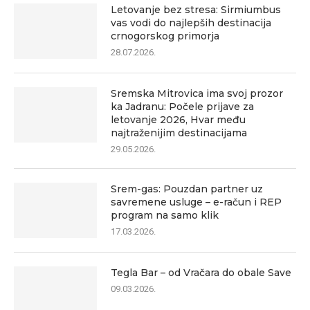
Letovanje bez stresa: Sirmiumbus
vas vodi do najlepših destinacija
crnogorskog primorja
28.07.2026.
Sremska Mitrovica ima svoj prozor
ka Jadranu: Počele prijave za
letovanje 2026, Hvar među
najtraženijim destinacijama
29.05.2026.
Srem-gas: Pouzdan partner uz
savremene usluge – e-račun i REP
program na samo klik
17.03.2026.
Tegla Bar – od Vračara do obale Save
09.03.2026.