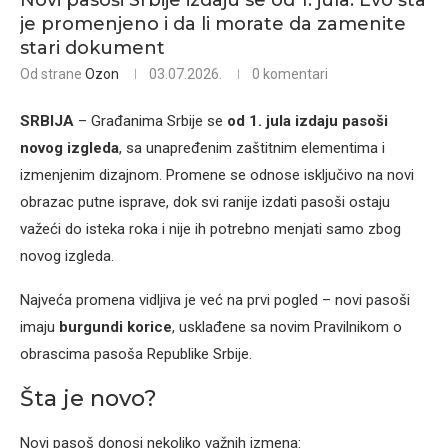
Novi pasoši Srbije izdaju se od 1. jula: Evo šta
je promenjeno i da li morate da zamenite
stari dokument
Od strane
Ozon
03.07.2026.
0 komentari
SRBIJA
– Građanima Srbije se
od 1. jula izdaju pasoši
novog izgleda
, sa unapređenim zaštitnim elementima i
izmenjenim dizajnom. Promene se odnose isključivo na novi
obrazac putne isprave, dok svi ranije izdati pasoši ostaju
važeći do isteka roka i nije ih potrebno menjati samo zbog
novog izgleda.
Najveća promena vidljiva je već na prvi pogled – novi pasoši
imaju
burgundi korice
, usklađene sa novim Pravilnikom o
obrascima pasoša Republike Srbije.
Šta je novo?
Novi pasoš donosi nekoliko važnih izmena: