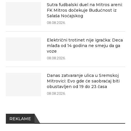
Sutra fudbalski duel na Mitros areni:
FK Mitros dočekuje Budućnost iz
Salaša Noćajskog
08.08.2026.
Električni trotinet nije igračka: Deca
mlađa od 14 godina ne smeju da ga
voze
08.08.2026.
Danas zatvaranje ulica u Sremskoj
Mitrovici: Evo gde će saobraćaj biti
obustavljen od 19 do 23 časa
08.08.2026.
REKLAME