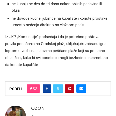
ne kupaju se dva do tri dana nakon obilnih padavina ili
oluja,
ne dovode kućne ljubimce na kupalište i koriste prostirke
umesto sedenja direktno na vlažnom pesku.
Iz JKP „Komunalije“ podsećaju i da je potrebno poštovati
pravila ponašanja na Gradskoj plaži, uključujući zabranu igre
loptom u vodi i na delovima peščane plaže koji su posebno
obeleženi, kako bi svi posetioci mogli bezbedno i nesmetano
da koriste kupalište.
0
PODELI
OZON