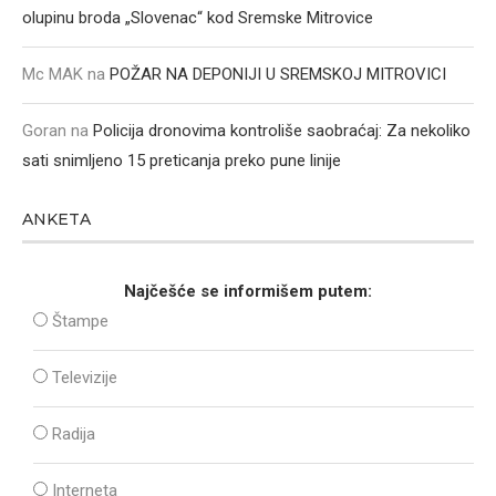
olupinu broda „Slovenac“ kod Sremske Mitrovice
Mc MAK
na
POŽAR NA DEPONIJI U SREMSKOJ MITROVICI
Goran
na
Policija dronovima kontroliše saobraćaj: Za nekoliko
sati snimljeno 15 preticanja preko pune linije
ANKETA
Najčešće se informišem putem:
Štampe
Televizije
Radija
Interneta