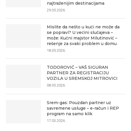
najtraženijim destinacijama
29.05.2026.
Mislite da nešto u kući ne može da
se popravi? U većini slučajeva –
može: Kućni majstor Milutinović –
rešenje za svaki problem u domu
18.05.2026.
TODOROVIĆ – VAŠ SIGURAN
PARTNER ZA REGISTRACIJU
VOZILA U SREMSKOJ MITROVICI
08.05.2026.
Srem-gas: Pouzdan partner uz
savremene usluge – e-račun i REP
program na samo klik
17.03.2026.