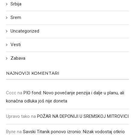
Srbija
Srem
Uncategorized
Vesti
Zabava
NAJNOVIJI KOMENTARI
Cccc
na
PIO fond: Novo povećanje penzija i dalje u planu, ali
konačna odluka još nije doneta
Upravo tako
na
POŽAR NA DEPONIJI U SREMSKOJ MITROVICI
Вуле
na
Savski Titanik ponovo izronio: Nizak vodostaj otkrio