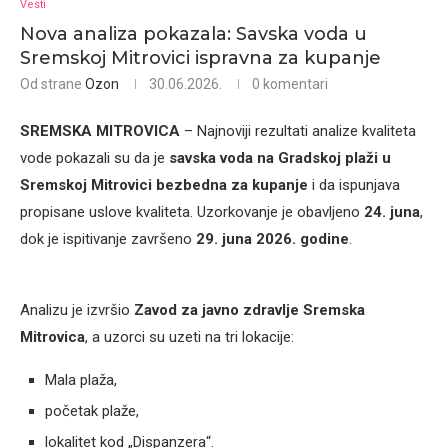
Vesti
Nova analiza pokazala: Savska voda u
Sremskoj Mitrovici ispravna za kupanje
Od strane
Ozon
30.06.2026.
0 komentari
SREMSKA MITROVICA
– Najnoviji rezultati analize kvaliteta
vode pokazali su da je
savska voda na Gradskoj plaži u
Sremskoj Mitrovici bezbedna za kupanje
i da ispunjava
propisane uslove kvaliteta. Uzorkovanje je obavljeno
24. juna
,
dok je ispitivanje završeno
29. juna 2026. godine
.
Analizu je izvršio
Zavod za javno zdravlje Sremska
Mitrovica
, a uzorci su uzeti na tri lokacije:
Mala plaža,
početak plaže,
lokalitet kod „Dispanzera“.