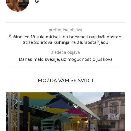
prethodna objava
Šašinci će 18. jula mirisati na bećarac i najslađi bostan:
Stiže Soletova kuhinja na 36. Bostanjadu
sledeća objava
Danas malo svežije, uz mogućnost pljuskova
MOŽDA VAM SE SVIDI I