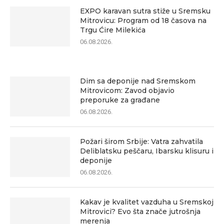
EXPO karavan sutra stiže u Sremsku
Mitrovicu: Program od 18 časova na
Trgu Ćire Milekića
06.08.2026.
Dim sa deponije nad Sremskom
Mitrovicom: Zavod objavio
preporuke za građane
06.08.2026.
Požari širom Srbije: Vatra zahvatila
Deliblatsku peščaru, Ibarsku klisuru i
deponije
06.08.2026.
Kakav je kvalitet vazduha u Sremskoj
Mitrovici? Evo šta znače jutrošnja
merenja