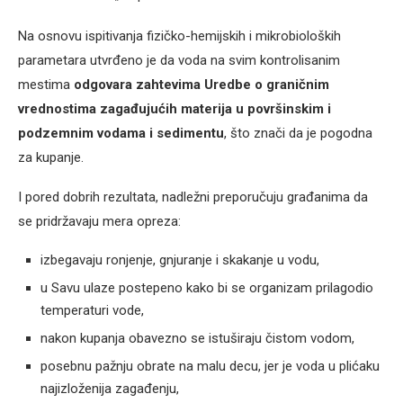
Na osnovu ispitivanja fizičko-hemijskih i mikrobioloških
parametara utvrđeno je da voda na svim kontrolisanim
mestima
odgovara zahtevima Uredbe o graničnim
vrednostima zagađujućih materija u površinskim i
podzemnim vodama i sedimentu
, što znači da je pogodna
za kupanje.
I pored dobrih rezultata, nadležni preporučuju građanima da
se pridržavaju mera opreza:
izbegavaju ronjenje, gnjuranje i skakanje u vodu,
u Savu ulaze postepeno kako bi se organizam prilagodio
temperaturi vode,
nakon kupanja obavezno se istuširaju čistom vodom,
posebnu pažnju obrate na malu decu, jer je voda u plićaku
najizloženija zagađenju,