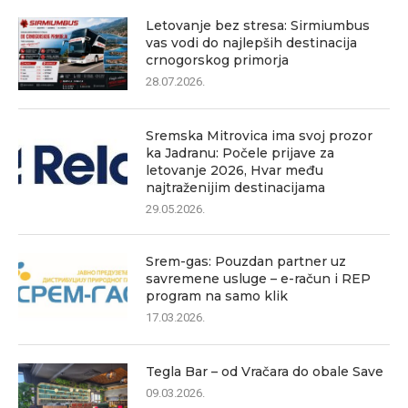
Letovanje bez stresa: Sirmiumbus
vas vodi do najlepših destinacija
crnogorskog primorja
28.07.2026.
Sremska Mitrovica ima svoj prozor
ka Jadranu: Počele prijave za
letovanje 2026, Hvar među
najtraženijim destinacijama
29.05.2026.
Srem-gas: Pouzdan partner uz
savremene usluge – e-račun i REP
program na samo klik
17.03.2026.
Tegla Bar – od Vračara do obale Save
09.03.2026.