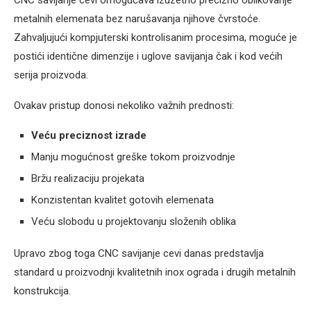
metalnih elemenata bez narušavanja njihove čvrstoće.
Zahvaljujući kompjuterski kontrolisanim procesima, moguće je
postići identične dimenzije i uglove savijanja čak i kod većih
serija proizvoda.
Ovakav pristup donosi nekoliko važnih prednosti:
Veću preciznost izrade
Manju mogućnost greške tokom proizvodnje
Bržu realizaciju projekata
Konzistentan kvalitet gotovih elemenata
Veću slobodu u projektovanju složenih oblika
Upravo zbog toga CNC savijanje cevi danas predstavlja
standard u proizvodnji kvalitetnih inox ograda i drugih metalnih
konstrukcija.