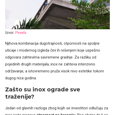
Izvor:
Pexels
Njihova kombinacija dugotrajnosti, otpornosti na spoljne
uticaje i modernog izgleda čini ih rešenjem koje uspešno
odgovara zahtevima savremene gradnje. Za razliku od
pojedinih drugih materijala, inox ne zahteva intenzivno
održavanje, a istovremeno pruža visok nivo estetike tokom
dugog niza godina.
Zašto su inox ograde sve
traženije?
Jedan od glavnih razloga zbog kojih se investitori odlučuju za
inox jeste njegova
otpornost na koroziju
. Bez obzira da li se