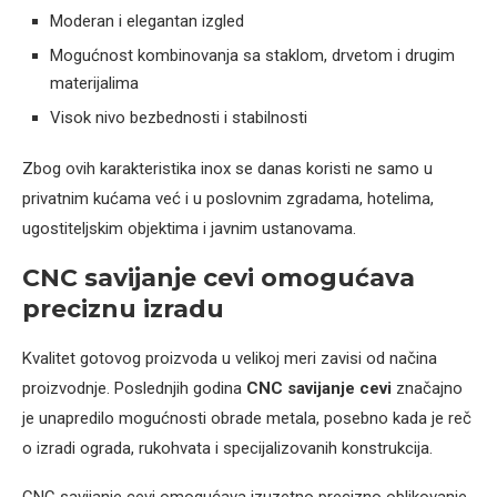
Moderan i elegantan izgled
Mogućnost kombinovanja sa staklom, drvetom i drugim
materijalima
Visok nivo bezbednosti i stabilnosti
Zbog ovih karakteristika inox se danas koristi ne samo u
privatnim kućama već i u poslovnim zgradama, hotelima,
ugostiteljskim objektima i javnim ustanovama.
CNC savijanje cevi omogućava
preciznu izradu
Kvalitet gotovog proizvoda u velikoj meri zavisi od načina
proizvodnje. Poslednjih godina
CNC savijanje cevi
značajno
je unapredilo mogućnosti obrade metala, posebno kada je reč
o izradi ograda, rukohvata i specijalizovanih konstrukcija.
CNC savijanje cevi omogućava izuzetno precizno oblikovanje