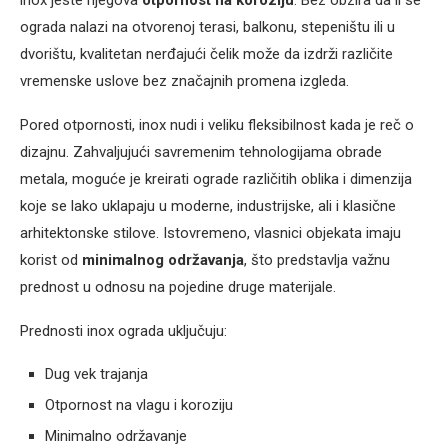
ograda nalazi na otvorenoj terasi, balkonu, stepeništu ili u
dvorištu, kvalitetan nerđajući čelik može da izdrži različite
vremenske uslove bez značajnih promena izgleda.
Pored otpornosti, inox nudi i veliku fleksibilnost kada je reč o
dizajnu. Zahvaljujući savremenim tehnologijama obrade
metala, moguće je kreirati ograde različitih oblika i dimenzija
koje se lako uklapaju u moderne, industrijske, ali i klasične
arhitektonske stilove. Istovremeno, vlasnici objekata imaju
korist od
minimalnog održavanja
, što predstavlja važnu
prednost u odnosu na pojedine druge materijale.
Prednosti inox ograda uključuju:
Dug vek trajanja
Otpornost na vlagu i koroziju
Minimalno održavanje