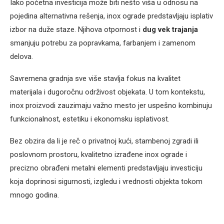
Iako početna investicija može biti nešto viša u odnosu na
pojedina alternativna rešenja, inox ograde predstavljaju isplativ
izbor na duže staze. Njihova otpornost i
dug vek trajanja
smanjuju potrebu za popravkama, farbanjem i zamenom
delova.
Savremena gradnja sve više stavlja fokus na kvalitet
materijala i dugoročnu održivost objekata. U tom kontekstu,
inox proizvodi zauzimaju važno mesto jer uspešno kombinuju
funkcionalnost, estetiku i ekonomsku isplativost.
Bez obzira da li je reč o privatnoj kući, stambenoj zgradi ili
poslovnom prostoru, kvalitetno izrađene inox ograde i
precizno obrađeni metalni elementi predstavljaju investiciju
koja doprinosi sigurnosti, izgledu i vrednosti objekta tokom
mnogo godina.