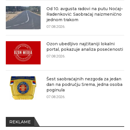
Od 10. avgusta radovi na putu Noćaj–
Radenković: Saobraćaj naizmenično
jednom trakom
07.08.2026.
Ozon ubedljivo najčitaniji lokalni
portal, pokazuje analiza posećenosti
07.08.2026.
Šest saobraćajnih nezgoda za jedan
dan na području Srema, jedna osoba
poginula
07.08.2026.
REKLAME