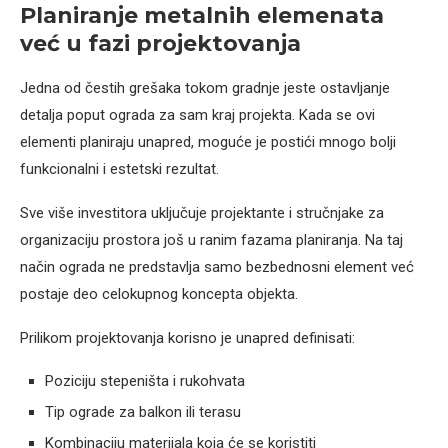
Planiranje metalnih elemenata
već u fazi projektovanja
Jedna od čestih grešaka tokom gradnje jeste ostavljanje
detalja poput ograda za sam kraj projekta. Kada se ovi
elementi planiraju unapred, moguće je postići mnogo bolji
funkcionalni i estetski rezultat.
Sve više investitora uključuje projektante i stručnjake za
organizaciju prostora još u ranim fazama planiranja. Na taj
način ograda ne predstavlja samo bezbednosni element već
postaje deo celokupnog koncepta objekta.
Prilikom projektovanja korisno je unapred definisati:
Poziciju stepeništa i rukohvata
Tip ograde za balkon ili terasu
Kombinaciju materijala koja će se koristiti