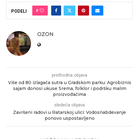
0
PODELI
OZON
prethodna objava
Više od 80 izlagača sutra u Gradskom parku: Agrobiznis
sajam donosi ukuse Srema, folklor i podršku malim
proizvođačima
sledeća objava
Završeni radovi u Ratarskoj ulici: Vodosnabdevanje
ponovo uspostavljeno