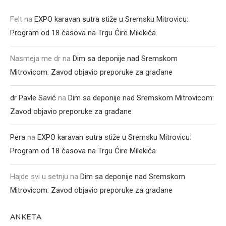
Felt
na
EXPO karavan sutra stiže u Sremsku Mitrovicu:
Program od 18 časova na Trgu Ćire Milekića
Nasmeja me dr
na
Dim sa deponije nad Sremskom
Mitrovicom: Zavod objavio preporuke za građane
dr Pavle Savić
na
Dim sa deponije nad Sremskom Mitrovicom:
Zavod objavio preporuke za građane
Pera
na
EXPO karavan sutra stiže u Sremsku Mitrovicu:
Program od 18 časova na Trgu Ćire Milekića
Hajde svi u setnju
na
Dim sa deponije nad Sremskom
Mitrovicom: Zavod objavio preporuke za građane
ANKETA