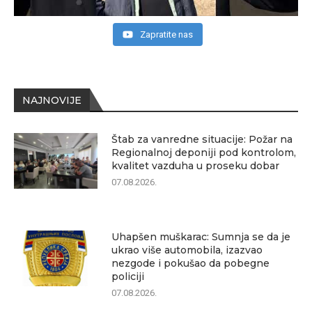
Zapratite nas
NAJNOVIJE
Štab za vanredne situacije: Požar na
Regionalnoj deponiji pod kontrolom,
kvalitet vazduha u proseku dobar
07.08.2026.
Uhapšen muškarac: Sumnja se da je
ukrao više automobila, izazvao
nezgode i pokušao da pobegne
policiji
07.08.2026.