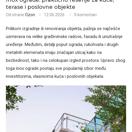
Inox ograde: praktično rešenje za kuće,
terase i poslovne objekte
Od strane
Ozon
12.06.2026.
0 komentari
Prilikom izgradnje ili renoviranja objekta, pažnja se najčešće
usmerava na velike građevinske radove, fasadu ili unutrašnje
uređenje. Međutim, detalji poput ograda, rukohvata i drugih
metalnih elemenata imaju značajan uticaj kako na
bezbednost, tako i na celokupan izgled prostora. Upravo zbog
toga inox ograde postaju sve popularniji izbor među
investitorima, vlasnicima kuća i poslovnih objekata.