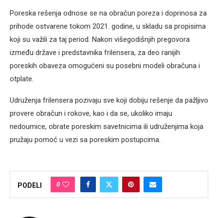
Poreska rešenja odnose se na obračun poreza i doprinosa za
prihode ostvarene tokom 2021. godine, u skladu sa propisima
koji su važili za taj period. Nakon višegodišnjih pregovora
između države i predstavnika frilensera, za deo ranijih
poreskih obaveza omogućeni su posebni modeli obračuna i
otplate.
Udruženja frilensera pozivaju sve koji dobiju rešenje da pažljivo
provere obračun i rokove, kao i da se, ukoliko imaju
nedoumice, obrate poreskim savetnicima ili udruženjima koja
pružaju pomoć u vezi sa poreskim postupcima.
0
PODELI