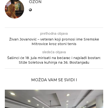
OZON
prethodna objava
Živan Jovanović – veteran koji pronosi ime Sremske
Mitrovice kroz stoni tenis
sledeća objava
Šašinci će 18. jula mirisati na bećarac i najslađi bostan:
Stiže Soletova kuhinja na 36. Bostanjadu
MOŽDA VAM SE SVIDI I