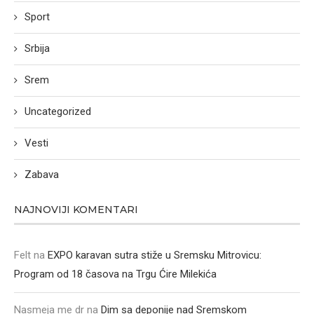
Sport
Srbija
Srem
Uncategorized
Vesti
Zabava
NAJNOVIJI KOMENTARI
Felt
na
EXPO karavan sutra stiže u Sremsku Mitrovicu:
Program od 18 časova na Trgu Ćire Milekića
Nasmeja me dr
na
Dim sa deponije nad Sremskom