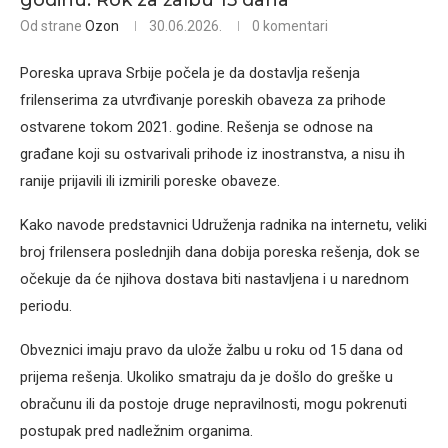
godinu: Rok za žalbu 15 dana
Od strane
Ozon
30.06.2026.
0 komentari
Poreska uprava Srbije počela je da dostavlja rešenja
frilenserima za utvrđivanje poreskih obaveza za prihode
ostvarene tokom 2021. godine. Rešenja se odnose na
građane koji su ostvarivali prihode iz inostranstva, a nisu ih
ranije prijavili ili izmirili poreske obaveze.
Kako navode predstavnici Udruženja radnika na internetu, veliki
broj frilensera poslednjih dana dobija poreska rešenja, dok se
očekuje da će njihova dostava biti nastavljena i u narednom
periodu.
Obveznici imaju pravo da ulože žalbu u roku od 15 dana od
prijema rešenja. Ukoliko smatraju da je došlo do greške u
obračunu ili da postoje druge nepravilnosti, mogu pokrenuti
postupak pred nadležnim organima.