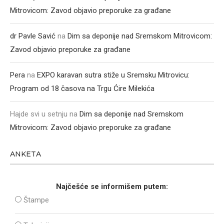
Mitrovicom: Zavod objavio preporuke za građane
dr Pavle Savić
na
Dim sa deponije nad Sremskom Mitrovicom:
Zavod objavio preporuke za građane
Pera
na
EXPO karavan sutra stiže u Sremsku Mitrovicu:
Program od 18 časova na Trgu Ćire Milekića
Hajde svi u setnju
na
Dim sa deponije nad Sremskom
Mitrovicom: Zavod objavio preporuke za građane
ANKETA
Najčešće se informišem putem:
Štampe