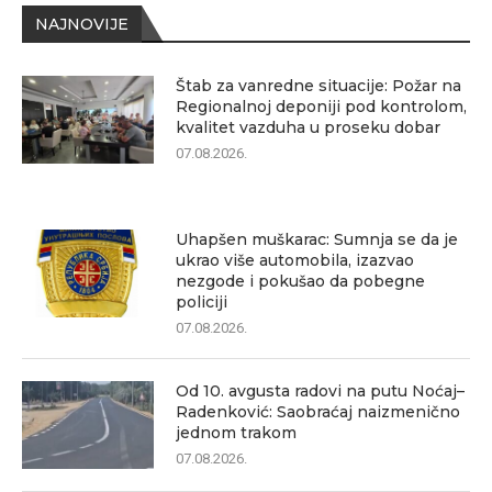
NAJNOVIJE
Štab za vanredne situacije: Požar na
Regionalnoj deponiji pod kontrolom,
kvalitet vazduha u proseku dobar
07.08.2026.
Uhapšen muškarac: Sumnja se da je
ukrao više automobila, izazvao
nezgode i pokušao da pobegne
policiji
07.08.2026.
Od 10. avgusta radovi na putu Noćaj–
Radenković: Saobraćaj naizmenično
jednom trakom
07.08.2026.