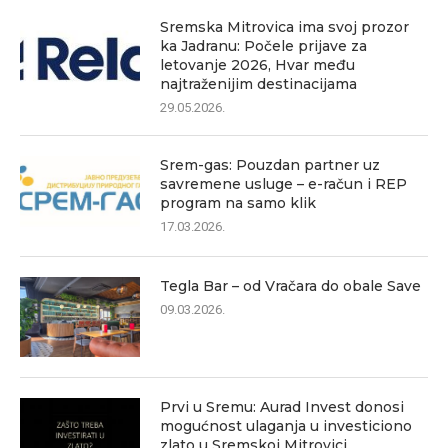
Sremska Mitrovica ima svoj prozor
ka Jadranu: Počele prijave za
letovanje 2026, Hvar među
najtraženijim destinacijama
29.05.2026.
Srem-gas: Pouzdan partner uz
savremene usluge – e-račun i REP
program na samo klik
17.03.2026.
Tegla Bar – od Vračara do obale Save
09.03.2026.
Prvi u Sremu: Aurad Invest donosi
mogućnost ulaganja u investiciono
zlato u Sremskoj Mitrovici