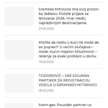
Sremska Mitrovica ima svoj prozor
ka Jadranu: Počele prijave za
letovanje 2026, Hvar među
najtraženijim destinacijama
29.05.2026.
Mislite da nešto u kući ne može da
se popravi? U većini slučajeva –
može: Kućni majstor Milutinović –
rešenje za svaki problem u domu
18.05.2026.
TODOROVIĆ – VAŠ SIGURAN
PARTNER ZA REGISTRACIJU
VOZILA U SREMSKOJ MITROVICI
08.05.2026.
Srem-gas: Pouzdan partner uz