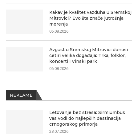
Kakav je kvalitet vazduha u Sremskoj
Mitrovici? Evo šta znače jutrošnja
merenja
06.08.2026.
Avgust u Sremskoj Mitrovici donosi
četiri velika događaja: Trka, folklor,
koncerti i Vinski park
06.08.2026.
REKLAME
Letovanje bez stresa: Sirmiumbus
vas vodi do najlepših destinacija
crnogorskog primorja
28.07.2026.