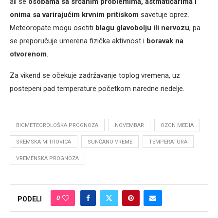
ali se
osobama sa srčanim problemima, astmatičarima i
onima sa varirajućim krvnim pritiskom
savetuje oprez.
Meteoropate mogu osetiti
blagu glavobolju ili nervozu
, pa
se preporučuje umerena fizička aktivnost i
boravak na
otvorenom
.
Za vikend se očekuje zadržavanje toplog vremena, uz
postepeni pad temperature početkom naredne nedelje.
BIOMETEOROLOŠKA PROGNOZA
NOVEMBAR
OZON MEDIA
SREMSKA MITROVICA
SUNČANO VREME
TEMPERATURA
VREMENSKA PROGNOZA
0
PODELI