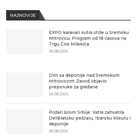
NAJNOVIJE
EXPO karavan sutra stiže u Sremsku
Mitrovicu: Program od 18 časova na
Trgu Ćire Milekića
06.08.2026.
Dim sa deponije nad Sremskom
Mitrovicom: Zavod objavio
preporuke za građane
06.08.2026.
Požari širom Srbije: Vatra zahvatila
Deliblatsku peščaru, Ibarsku klisuru i
deponije
06.08.2026.