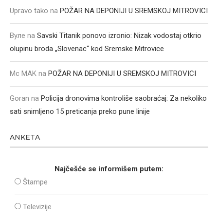
Upravo tako
na
POŽAR NA DEPONIJI U SREMSKOJ MITROVICI
Вуле
na
Savski Titanik ponovo izronio: Nizak vodostaj otkrio
olupinu broda „Slovenac“ kod Sremske Mitrovice
Mc MAK
na
POŽAR NA DEPONIJI U SREMSKOJ MITROVICI
Goran
na
Policija dronovima kontroliše saobraćaj: Za nekoliko
sati snimljeno 15 preticanja preko pune linije
ANKETA
Najčešće se informišem putem:
Štampe
Televizije