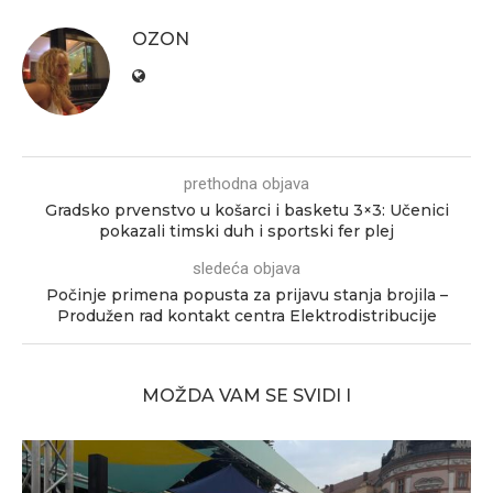
OZON
prethodna objava
Gradsko prvenstvo u košarci i basketu 3×3: Učenici
pokazali timski duh i sportski fer plej
sledeća objava
Počinje primena popusta za prijavu stanja brojila –
Produžen rad kontakt centra Elektrodistribucije
MOŽDA VAM SE SVIDI I