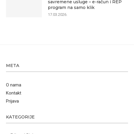
savremene usluge – e-račun i REP
program na samo klik
17.03.2026.
META
O nama
Kontakt
Prijava
KATEGORIJE