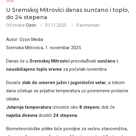
Vesti
U Sremskoj Mitrovici danas sunčano i toplo,
do 24 stepena
Od strane
Ozon
01.11.2025.
0 komentari
Autor: Ozon Media
Sremska Mitrovica, 1. novembar 2025.
Danas će u
Sremskoj Mitrovici
preovlađivati
sunčano i
neuobičajeno toplo vreme
za početak novembra.
Duvaće
slab do umeren južni i jugoistočni vetar
, a tokom
dana očekuje se prijatna temperatura uz povremene prolazne
oblake.
Jutarnja temperatura
iznosiće oko
8 stepeni
, dok će
najviša dnevna
dostići
24 stepena
.
Biometeorološke prilike biće povoljne za većinu stanovništva,