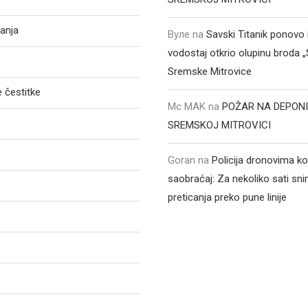
anja
Вуле
na
Savski Titanik ponovo 
vodostaj otkrio olupinu broda 
Sremske Mitrovice
 čestitke
Mc MAK
na
POŽAR NA DEPONI
SREMSKOJ MITROVICI
Goran
na
Policija dronovima ko
saobraćaj: Za nekoliko sati sni
preticanja preko pune linije