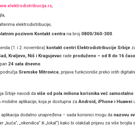
ww.elektrodistribucija.rs
,
la,
lterima elektrodistribucije,
latnim pozivom Kontakt centra
na broj
0800/360-300
.
enda (1. i 2. novembra)
kontakt centri Elektrodistribucije Srbije
za
ad, Kraljevo, Niš i Kragujevac
rade
produženo – od 8 do 16 čas
upan
24 sata dnevno
.
 područja
Sremske Mitrovice
, prijava funkcioniše preko istih digitaln
ija Srbije navodi da
više od pola miliona korisnika već samostalno o
mobilne aplikacije, koja je dostupna za
Android, iPhone i Huawei
u
 aplikacija dodatno unapređena – sada korisnici mogu da
nazovu s
r „kuća“, „vikendica“ ili „lokal“) kako bi olakšali prijavu za više brojila