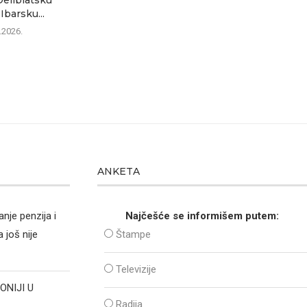
Ibarsku...
.2026.
ANKETA
nje penzija i
Najčešće se informišem putem:
 još nije
Štampe
Televizije
ONIJI U
Radija