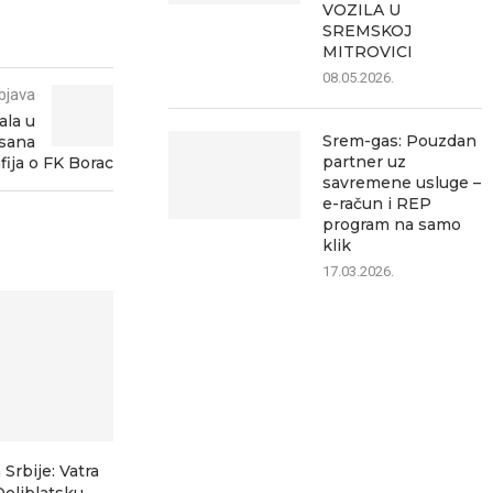
VOZILA U
SREMSKOJ
MITROVICI
08.05.2026.
bjava
ala u
Srem-gas: Pouzdan
isana
partner uz
ija o FK Borac
savremene usluge –
e-račun i REP
program na samo
klik
17.03.2026.
 Srbije: Vatra
Deliblatsku