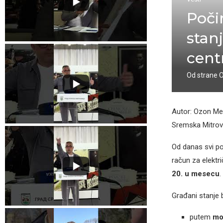
Poči
stan
cent
Od strane
Autor: Ozon Me
Sremska Mitrov
Od danas svi pot
račun za elektr
20. u mesecu
.
Građani stanje b
putem
mob