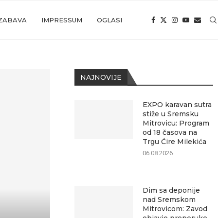
ZABAVA
IMPRESSUM
OGLASI
NAJNOVIJE
EXPO karavan sutra
stiže u Sremsku
Mitrovicu: Program
od 18 časova na
Trgu Ćire Milekića
06.08.2026.
Dim sa deponije
nad Sremskom
Mitrovicom: Zavod