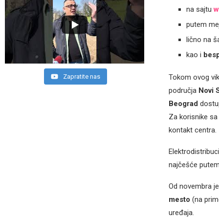
na sajtu
w
putem mej
lično na ša
kao i
besp
Zapratite nas
Tokom ovog vik
područja
Novi S
Beograd
dost
Za korisnike sa
kontakt centra.
Elektrodistribuc
najčešće putem 
Od novembra je
mesto
(na prime
uređaja.