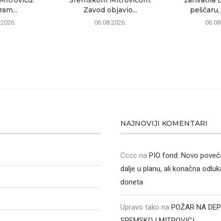
am...
Zavod objavio...
peščaru, 
.2026.
06.08.2026.
06.08
NAJNOVIJI KOMENTARI
Cccc
na
PIO fond: Novo poveća
dalje u planu, ali konačna odluka
doneta
Upravo tako
na
POŽAR NA DEP
SREMSKOJ MITROVICI