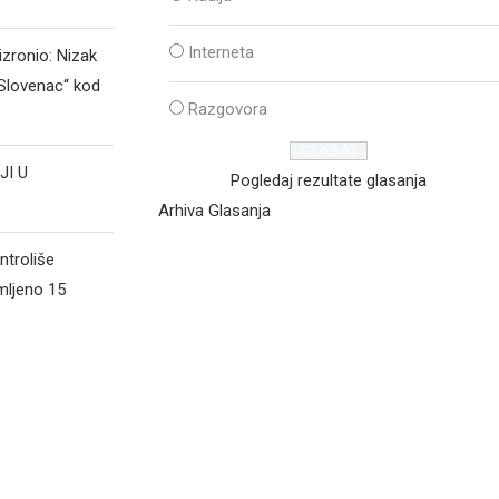
Interneta
izronio: Nizak
„Slovenac“ kod
Razgovora
JI U
Pogledaj rezultate glasanja
Arhiva Glasanja
ntroliše
mljeno 15