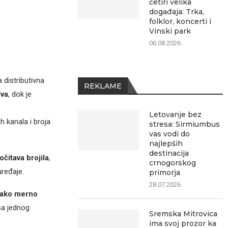
četiri velika
događaja: Trka,
folklor, koncerti i
Vinski park
06.08.2026.
 distributivna
REKLAME
ova
, dok je
Letovanje bez
ih kanala i broja
stresa: Sirmiumbus
vas vodi do
najlepših
destinacija
čitava brojila
,
crnogorskog
ređaje.
primorja
28.07.2026.
vako merno
 sa jednog
Sremska Mitrovica
ima svoj prozor ka