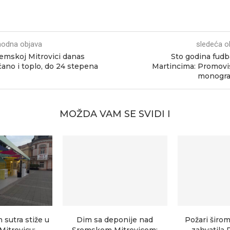
hodna objava
sledeća o
emskoj Mitrovici danas
Sto godina fudb
ano i toplo, do 24 stepena
Martincima: Promov
monograf
MOŽDA VAM SE SVIDI I
sutra stiže u
Dim sa deponije nad
Požari širom
itrovicu:
Sremskom Mitrovicom:
zahvatila 