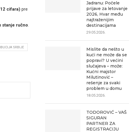
Jadranu: Počele
prijave za letovanje
12 cifara)
pre
2026, Hvar među
najtraženijim
ju stanje ručno
.
destinacijama
29.05.2026.
IBUCIJA SRBIJE
Mislite da nešto u
kući ne može da se
popravi? U većini
slučajeva – može:
Kućni majstor
Milutinović –
rešenje za svaki
problem u domu
18.05.2026.
TODOROVIĆ – VAŠ
SIGURAN
PARTNER ZA
REGISTRACIJU