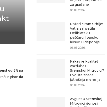
objavio preporuke
za građane
vu
06.08.2026.
akt
Požari širom Srbije:
Vatra zahvatila
Deliblatsku
peščaru, Ibarsku
klisuru i deponije
06.08.2026.
Kakav je kvalitet
vazduha u
Sremskoj Mitrovici?
pust od 6%
na
Evo šta znače
 račun plate
do
jutrošnja merenja
06.08.2026.
Avgust u Sremskoj
Mitrovici donosi