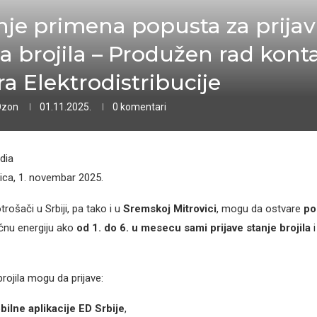
nje primena popusta za prija
ja brojila – Produžen rad kont
ra Elektrodistribucije
Ozon
01.11.2025.
0 komentari
dia
ica, 1. novembar 2025.
rošači u Srbiji, pa tako i u
Sremskoj Mitrovici
, mogu da ostvare
po
ičnu energiju ako
od 1. do 6. u mesecu sami prijave stanje brojila
i
rojila mogu da prijave:
ilne aplikacije ED Srbije
,