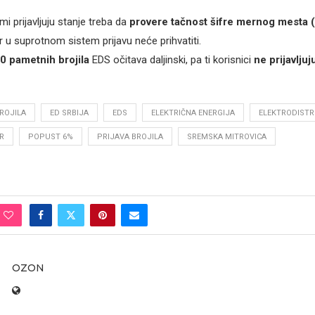
ami prijavljuju stanje treba da
provere tačnost šifre mernog mesta (
jer u suprotnom sistem prijavu neće prihvatiti.
0 pametnih brojila
EDS očitava daljinski, pa ti korisnici
ne prijavlju
BROJILA
ED SRBIJA
EDS
ELEKTRIČNA ENERGIJA
ELEKTRODISTR
R
POPUST 6%
PRIJAVA BROJILA
SREMSKA MITROVICA
OZON