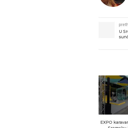
pret
U Sr
sunč
EXPO karavan 
Sremsku M