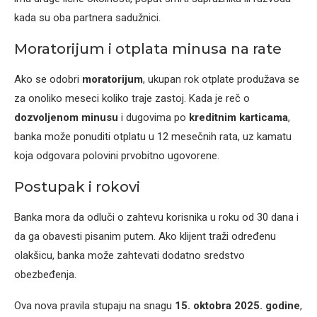
kada su oba partnera sadužnici.
Moratorijum i otplata minusa na rate
Ako se odobri
moratorijum
, ukupan rok otplate produžava se
za onoliko meseci koliko traje zastoj. Kada je reč o
dozvoljenom minusu
i dugovima po
kreditnim karticama
,
banka može ponuditi otplatu u 12 mesečnih rata, uz kamatu
koja odgovara polovini prvobitno ugovorene.
Postupak i rokovi
Banka mora da odluči o zahtevu korisnika u roku od 30 dana i
da ga obavesti pisanim putem. Ako klijent traži određenu
olakšicu, banka može zahtevati dodatno sredstvo
obezbeđenja.
Ova nova pravila stupaju na snagu
15. oktobra 2025. godine
,