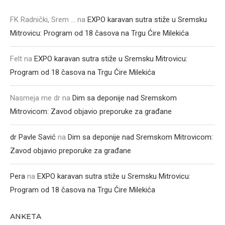
FK Radnički, Srem ...
na
EXPO karavan sutra stiže u Sremsku
Mitrovicu: Program od 18 časova na Trgu Ćire Milekića
Felt
na
EXPO karavan sutra stiže u Sremsku Mitrovicu:
Program od 18 časova na Trgu Ćire Milekića
Nasmeja me dr
na
Dim sa deponije nad Sremskom
Mitrovicom: Zavod objavio preporuke za građane
dr Pavle Savić
na
Dim sa deponije nad Sremskom Mitrovicom:
Zavod objavio preporuke za građane
Pera
na
EXPO karavan sutra stiže u Sremsku Mitrovicu:
Program od 18 časova na Trgu Ćire Milekića
ANKETA