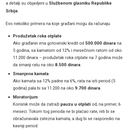
a detalji su objavljeni u
Službenom glasniku Republike
Srbije
.
Evo nekoliko primera na koje građani mogu da računaju:
Produžetak roka otplate
Ako građanin ima gotovinski kredit od
500.000 dinara
na
5 godina, sa kamatom od 12% i mesečnom ratom od oko
11.200 dinara – produžetak roka otplate na 7 godina može
da smanji ratu na oko
8.500 dinara
.
Smanjena kamata
Ako kamata sa 12% padne na 6%, rata na isti period (5
godina) pala bi sa 11.200 na oko
9.700 dinara
.
Moratorijum
Korisnik može da zatraži
pauzu u otplati
od, na primer, 6
meseci. Tokom tog perioda ne bi plaćao rate, niti bi se
obračunavala zatezna kamata, a dug bi se rasporedio na
kasniji period.