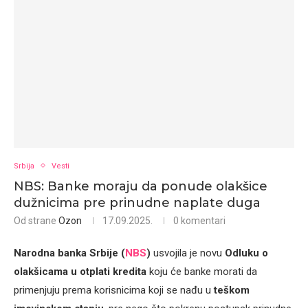
Srbija
Vesti
NBS: Banke moraju da ponude olakšice
dužnicima pre prinudne naplate duga
Od strane
Ozon
17.09.2025.
0 komentari
Narodna banka Srbije (
NBS
)
usvojila je novu
Odluku o
olakšicama u otplati kredita
koju će banke morati da
primenjuju prema korisnicima koji se nađu u
teškom