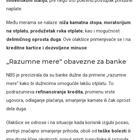
imovinskom stanju
, pre nego što pokrenu postupak prinudne
naplate.
Među merama se nalaze:
niža kamatna stopa
,
moratorijum
na otplatu
,
produžetak roka otplate
, kao i mogućnost
delimičnog oprosta duga
. Ove olakšice primenjivaće se i na
kreditne kartice i dozvoljene minuse
.
„Razumne mere“ obavezne za banke
NBS je precizirala da su banke dužne da primene „razumne
mere“ kako bi dužnicima omogućile lakšu otplatu. To
podrazumeva
refinansiranje kredita
, promenu vrste
ugovora, odlaganje plaćanja, smanjenje kamate ili čak oprost
dela duga.
Olakšice se odnose i na situacije kada korisnik izgubi posao,
pretrpi značajno smanjenje prihoda, oboli od
teške bolesti
ili
ima druge lične okolnosti, poput smrti supružnika ili razvoda