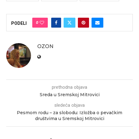
0
PODELI
OZON
prethodna objava
Sreda u Sremskoj Mitrovici
sledeća objava
Pesmom rodu – za slobodu: Izložba o pevačkim
društvima u Sremskoj Mitrovici