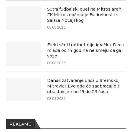
Sutra fudbalski duel na Mitros areni:
FK Mitros dočekuje Budućnost iz
Salaša Noćajskog
08.08.2026.
Električni trotinet nije igračka: Deca
mlađa od 14 godina ne smeju da ga
voze
08.08.2026.
Danas zatvaranje ulica u Sremskoj
Mitrovici: Evo gde će saobraćaj biti
obustavljen od 19 do 23 časa
08.08.2026.
REKLAME