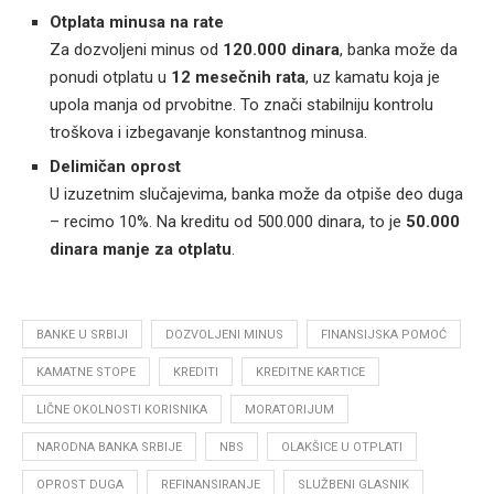
Otplata minusa na rate
Za dozvoljeni minus od
120.000 dinara
, banka može da
ponudi otplatu u
12 mesečnih rata
, uz kamatu koja je
upola manja od prvobitne. To znači stabilniju kontrolu
troškova i izbegavanje konstantnog minusa.
Delimičan oprost
U izuzetnim slučajevima, banka može da otpiše deo duga
– recimo 10%. Na kreditu od 500.000 dinara, to je
50.000
dinara manje za otplatu
.
BANKE U SRBIJI
DOZVOLJENI MINUS
FINANSIJSKA POMOĆ
KAMATNE STOPE
KREDITI
KREDITNE KARTICE
LIČNE OKOLNOSTI KORISNIKA
MORATORIJUM
NARODNA BANKA SRBIJE
NBS
OLAKŠICE U OTPLATI
OPROST DUGA
REFINANSIRANJE
SLUŽBENI GLASNIK