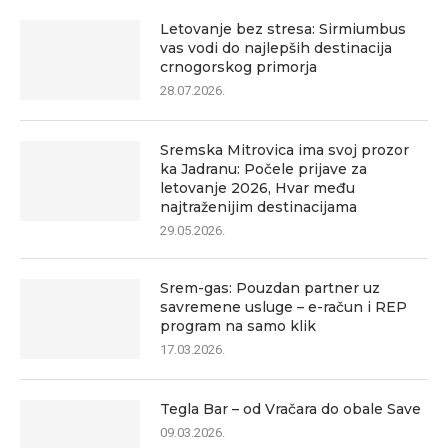
Letovanje bez stresa: Sirmiumbus
vas vodi do najlepših destinacija
crnogorskog primorja
28.07.2026.
Sremska Mitrovica ima svoj prozor
ka Jadranu: Počele prijave za
letovanje 2026, Hvar među
najtraženijim destinacijama
29.05.2026.
Srem-gas: Pouzdan partner uz
savremene usluge – e-račun i REP
program na samo klik
17.03.2026.
Tegla Bar – od Vračara do obale Save
09.03.2026.