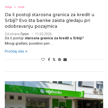
Srbija
Vesti
Da li postoji starosna granica za kredit u
Srbiji? Evo šta banke zaista gledaju pri
odobravanju pozajmica
Od strane
Ozon
11.02.2026.
Da li postoji
starosna granica za kredit u Srbiji
?
Mnogi građani, posebno pen
...
Pročitaj više