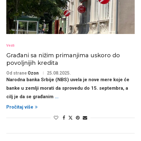
Vesti
Građani sa nižim primanjima uskoro do
povoljnijih kredita
Od strane
Ozon
25.08.2025.
Narodna banka Srbije (NBS) uvela je nove mere koje će
banke u zemlji morati da sprovedu do
15. septembra
, a
cilj je da se građanim
...
Pročitaj više