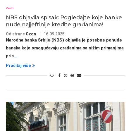
Vesti
NBS objavila spisak: Pogledajte koje banke
nude najjeftinije kredite građanima!
Od strane
Ozon
16.09.2025.
Narodna banka Srbije (NBS)
objavila je posebne ponude
banaka koje omogućavaju građanima sa
nižim primanjima
pris
...
Pročitaj više