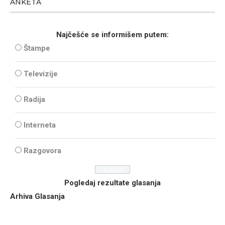
ANKETA
Najčešće se informišem putem:
Štampe
Televizije
Radija
Interneta
Razgovora
Pogledaj rezultate glasanja
Arhiva Glasanja