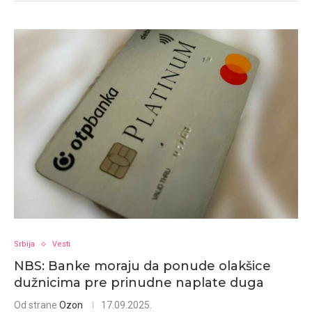
Srbija
Vesti
NBS: Banke moraju da ponude olakšice
dužnicima pre prinudne naplate duga
Od strane
Ozon
17.09.2025.