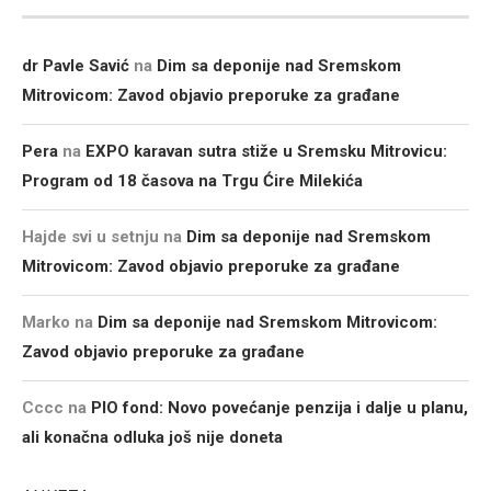
dr Pavle Savić
na
Dim sa deponije nad Sremskom
Mitrovicom: Zavod objavio preporuke za građane
Pera
na
EXPO karavan sutra stiže u Sremsku Mitrovicu:
Program od 18 časova na Trgu Ćire Milekića
Hajde svi u setnju
na
Dim sa deponije nad Sremskom
Mitrovicom: Zavod objavio preporuke za građane
Marko
na
Dim sa deponije nad Sremskom Mitrovicom:
Zavod objavio preporuke za građane
Cccc
na
PIO fond: Novo povećanje penzija i dalje u planu,
ali konačna odluka još nije doneta