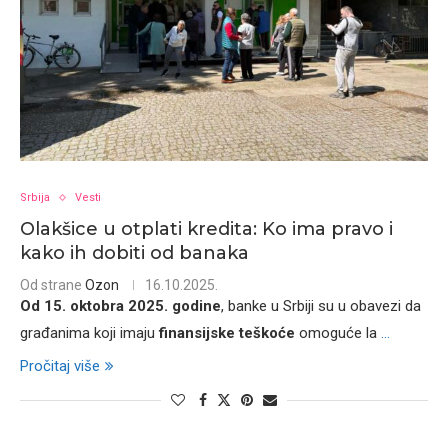
Srbija
Vesti
Olakšice u otplati kredita: Ko ima pravo i
kako ih dobiti od banaka
Od strane
Ozon
16.10.2025.
Od 15. oktobra 2025. godine
, banke u Srbiji su u obavezi da
građanima koji imaju
finansijske teškoće
omoguće la
...
Pročitaj više