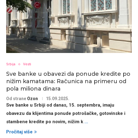
Srbija
Vesti
Sve banke u obavezi da ponude kredite po
nižim kamatama: Računica na primeru od
pola miliona dinara
Od strane
Ozon
15.09.2025.
Sve banke u Srbiji od danas, 15. septembra, imaju
obavezu da klijentima ponude
potrošačke, gotovinske i
stambene kredite po novim, nižim k
...
Pročitaj više