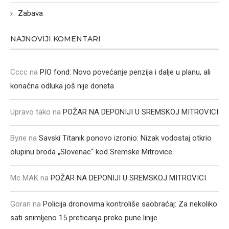
Zabava
NAJNOVIJI KOMENTARI
Cccc
na
PIO fond: Novo povećanje penzija i dalje u planu, ali
konačna odluka još nije doneta
Upravo tako
na
POŽAR NA DEPONIJI U SREMSKOJ MITROVICI
Вуле
na
Savski Titanik ponovo izronio: Nizak vodostaj otkrio
olupinu broda „Slovenac“ kod Sremske Mitrovice
Mc MAK
na
POŽAR NA DEPONIJI U SREMSKOJ MITROVICI
Goran
na
Policija dronovima kontroliše saobraćaj: Za nekoliko
sati snimljeno 15 preticanja preko pune linije