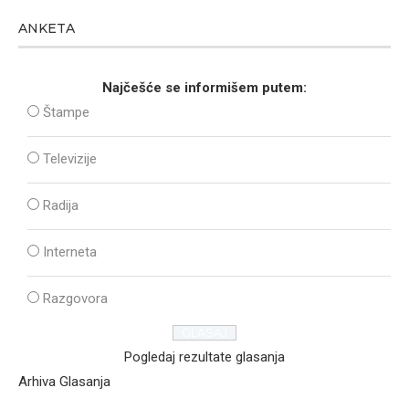
ANKETA
Najčešće se informišem putem:
Štampe
Televizije
Radija
Interneta
Razgovora
Pogledaj rezultate glasanja
Arhiva Glasanja