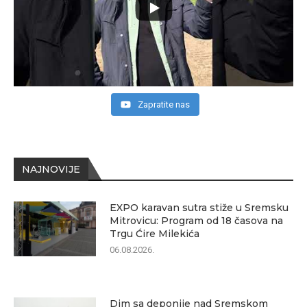
Zapratite nas
NAJNOVIJE
EXPO karavan sutra stiže u Sremsku
Mitrovicu: Program od 18 časova na
Trgu Ćire Milekića
06.08.2026.
Dim sa deponije nad Sremskom