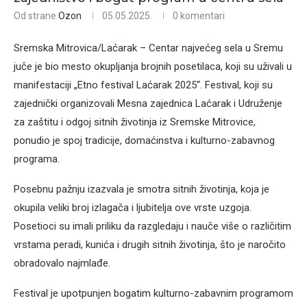
Od strane
Ozon
05.05.2025.
0 komentari
Sremska Mitrovica/Laćarak – Centar najvećeg sela u Sremu
juče je bio mesto okupljanja brojnih posetilaca, koji su uživali u
manifestaciji „Etno festival Laćarak 2025“. Festival, koji su
zajednički organizovali Mesna zajednica Laćarak i Udruženje
za zaštitu i odgoj sitnih životinja iz Sremske Mitrovice,
ponudio je spoj tradicije, domaćinstva i kulturno-zabavnog
programa.
Posebnu pažnju izazvala je smotra sitnih životinja, koja je
okupila veliki broj izlagača i ljubitelja ove vrste uzgoja.
Posetioci su imali priliku da razgledaju i nauče više o različitim
vrstama peradi, kunića i drugih sitnih životinja, što je naročito
obradovalo najmlađe.
Festival je upotpunjen bogatim kulturno-zabavnim programom