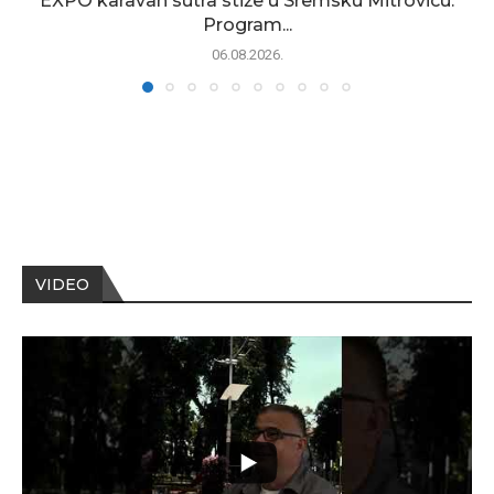
EXPO karavan sutra stiže u Sremsku Mitrovicu:
Program...
06.08.2026.
VIDEO