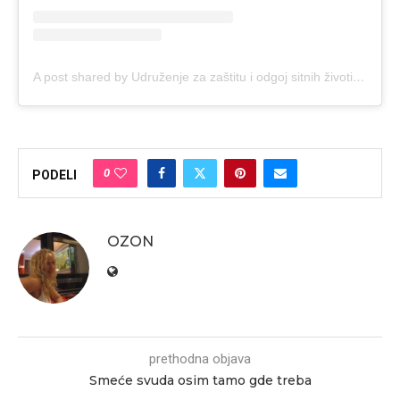
A post shared by Udruženje za zaštitu i odgoj sitnih životinja Sremska Mitrovica (@odgajivacism)
0
PODELI
OZON
prethodna objava
Smeće svuda osim tamo gde treba