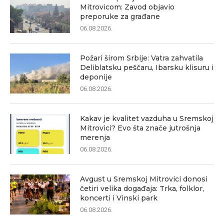
Mitrovicom: Zavod objavio
preporuke za građane
06.08.2026.
Požari širom Srbije: Vatra zahvatila
Deliblatsku peščaru, Ibarsku klisuru i
deponije
06.08.2026.
Kakav je kvalitet vazduha u Sremskoj
Mitrovici? Evo šta znače jutrošnja
merenja
06.08.2026.
Avgust u Sremskoj Mitrovici donosi
četiri velika događaja: Trka, folklor,
koncerti i Vinski park
06.08.2026.