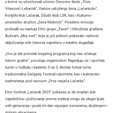
u kome su učestvovali učenici Osnovne škole „Triva
Vitasović-Lebarnik“, članice udruženja žena „Laćarkuše“,
Konjički klub Laćarak, Džudo klub LSK, kao i Kulturno-
umetničko društvo „Sava Kličković“. Posebne emocije
probudili su nastupi Etno grupe „Zavet“ i Udruženja građana
Autizam „Moj svet“, koje je još jednom pokazalo važnost
uključivanja svih članova zajednice u lokalne događaje.
„Ovo je tek početak bogatog programa koji nas očekuje
tokom godine“, poručuju organizatori. Najavljuju se i sportski
turniri u fudbalu i basketu 3 na 3, školski futsal turnir,
tradicionalna Sačijada, Festival rukometa, kao i kulinarsko
nadmetanje pod nazivom „Prva varjača Laćarka“.
Etno festival „Laćarak 2025“ pokazao je da snažan duh
zajedništva i poštovanje prema tradiciji mogu da okupe ljude
svih generacija i pruže im dan ispunjen osmesima, druženjem i
dobrim vibracijama.