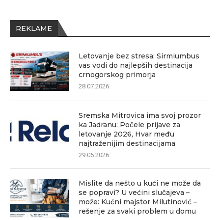
REKLAME
Letovanje bez stresa: Sirmiumbus
vas vodi do najlepših destinacija
crnogorskog primorja
28.07.2026.
Sremska Mitrovica ima svoj prozor
ka Jadranu: Počele prijave za
letovanje 2026, Hvar među
najtraženijim destinacijama
29.05.2026.
Mislite da nešto u kući ne može da
se popravi? U većini slučajeva –
može: Kućni majstor Milutinović –
rešenje za svaki problem u domu