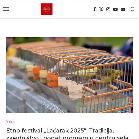
Vesti
Etno festival „Laćarak 2025“: Tradicija,
zajedništvo i bogat program u centru sela