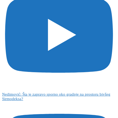
Nedimović: Šta je zapravo sporno oko gradnje na prostoru bivšeg
Sirmodeksa?