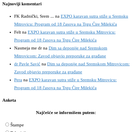
Najnoviji komentari
FK Radnički, Srem ...
na
EXPO karavan sutra stiže u Sremsku
Mitrovicu: Program od 18 časova na Trgu Ćire Milekića
Felt
na
EXPO karavan sutra stiže u Sremsku Mitrovicu:
Program od 18 časova na Trgu Ćire Milekića
Nasmeja me dr
na
Dim sa deponije nad Sremskom
Mitrovicom: Zavod objavio preporuke za građane
dr Pavle Savić
na
Dim sa deponije nad Sremskom Mitrovicom:
Zavod objavio preporuke za građane
Pera
na
EXPO karavan sutra stiže u Sremsku Mitrovicu:
Program od 18 časova na Trgu Ćire Milekića
Anketa
Najčešće se informišem putem:
Štampe