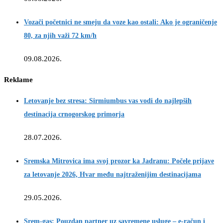
Vozači početnici ne smeju da voze kao ostali: Ako je ograničenje
80, za njih važi 72 km/h
09.08.2026.
Reklame
Letovanje bez stresa: Sirmiumbus vas vodi do najlepših
destinacija crnogorskog primorja
28.07.2026.
Sremska Mitrovica ima svoj prozor ka Jadranu: Počele prijave
za letovanje 2026, Hvar među najtraženijim destinacijama
29.05.2026.
Srem-gas: Pouzdan partner uz savremene usluge – e-račun i