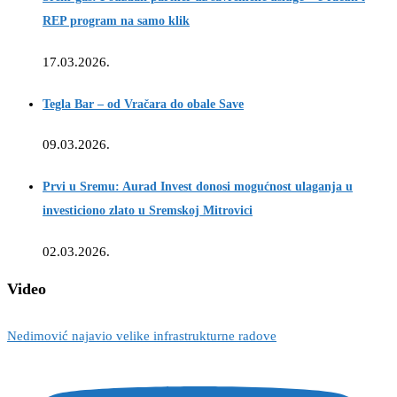
REP program na samo klik
17.03.2026.
Tegla Bar – od Vračara do obale Save
09.03.2026.
Prvi u Sremu: Aurad Invest donosi mogućnost ulaganja u
investiciono zlato u Sremskoj Mitrovici
02.03.2026.
Video
Nedimović najavio velike infrastrukturne radove