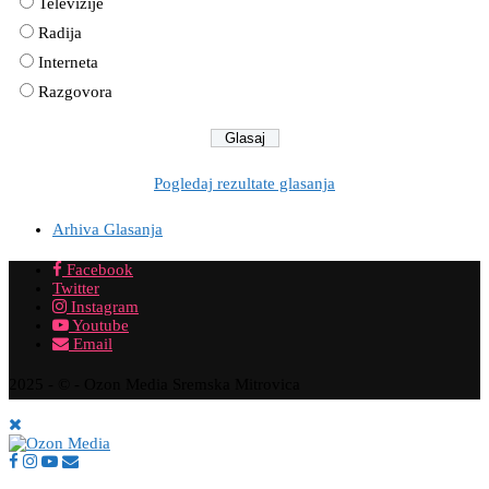
Televizije
Radija
Interneta
Razgovora
Pogledaj rezultate glasanja
Arhiva Glasanja
Facebook
Twitter
Instagram
Youtube
Email
2025 - © - Ozon Media Sremska Mitrovica