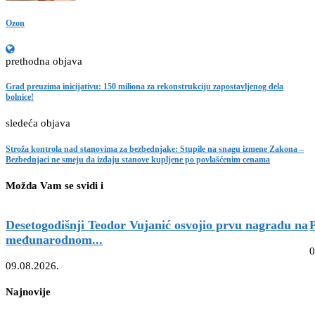
Ozon
prethodna objava
Grad preuzima inicijativu: 150 miliona za rekonstrukciju zapostavljenog dela
bolnice!
sledeća objava
Stroža kontrola nad stanovima za bezbednjake: Stupile na snagu izmene Zakona –
Bezbednjaci ne smeju da izdaju stanove kupljene po povlašćenim cenama
Možda Vam se svidi i
Desetogodišnji Teodor Vujanić osvojio prvu nagradu na
P
međunarodnom...
0
09.08.2026.
Najnovije