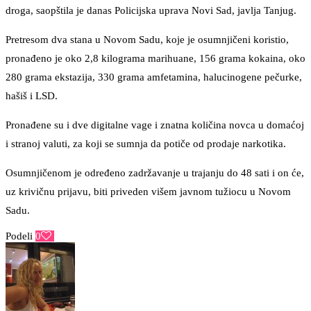
droga, saopštila je danas Policijska uprava Novi Sad, javlja Tanjug.
Pretresom dva stana u Novom Sadu, koje je osumnjičeni koristio,
pronađeno je oko 2,8 kilograma marihuane, 156 grama kokaina, oko
280 grama ekstazija, 330 grama amfetamina, halucinogene pečurke,
hašiš i LSD.
Pronađene su i dve digitalne vage i znatna količina novca u domaćoj
i stranoj valuti, za koji se sumnja da potiče od prodaje narkotika.
Osumnjičenom je određeno zadržavanje u trajanju do 48 sati i on će,
uz krivičnu prijavu, biti priveden višem javnom tužiocu u Novom
Sadu.
Podeli
0
Facebook
Twitter
Pinterest
Email