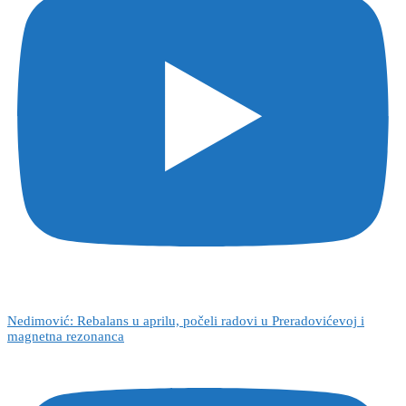
Nedimović: Rebalans u aprilu, počeli radovi u Preradovićevoj i
magnetna rezonanca