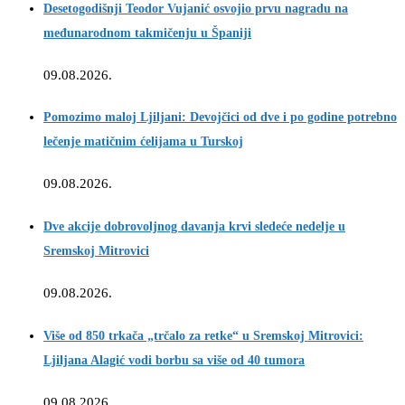
Desetogodišnji Teodor Vujanić osvojio prvu nagradu na
međunarodnom takmičenju u Španiji
09.08.2026.
Pomozimo maloj Ljiljani: Devojčici od dve i po godine potrebno
lečenje matičnim ćelijama u Turskoj
09.08.2026.
Dve akcije dobrovoljnog davanja krvi sledeće nedelje u
Sremskoj Mitrovici
09.08.2026.
Više od 850 trkača „trčalo za retke“ u Sremskoj Mitrovici:
Ljiljana Alagić vodi borbu sa više od 40 tumora
09.08.2026.