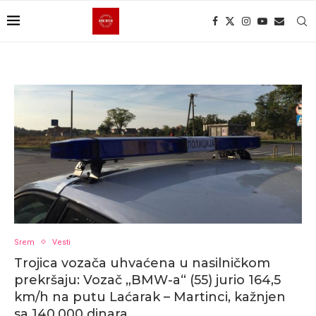
Srem
Vesti
Trojica vozača uhvaćena u nasilničkom
prekršaju: Vozač „BMW-a“ (55) jurio 164,5
km/h na putu Laćarak – Martinci, kažnjen
sa 140.000 dinara