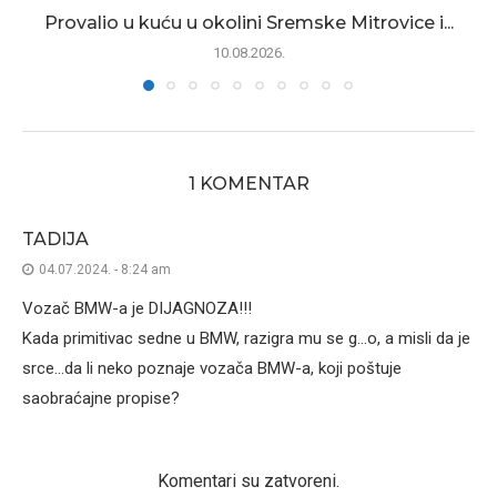
Provalio u kuću u okolini Sremske Mitrovice i...
10.08.2026.
1 KOMENTAR
TADIJA
04.07.2024. - 8:24 am
Vozač BMW-a je DIJAGNOZA!!!
Kada primitivac sedne u BMW, razigra mu se g…o, a misli da je
srce…da li neko poznaje vozača BMW-a, koji poštuje
saobraćajne propise?
Komentari su zatvoreni.