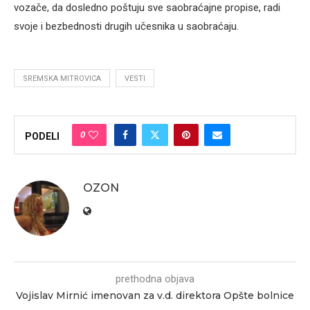
vozače, da dosledno poštuju sve saobraćajne propise, radi
svoje i bezbednosti drugih učesnika u saobraćaju.
SREMSKA MITROVICA
VESTI
0
PODELI
OZON
prethodna objava
Vojislav Mirnić imenovan za v.d. direktora Opšte bolnice