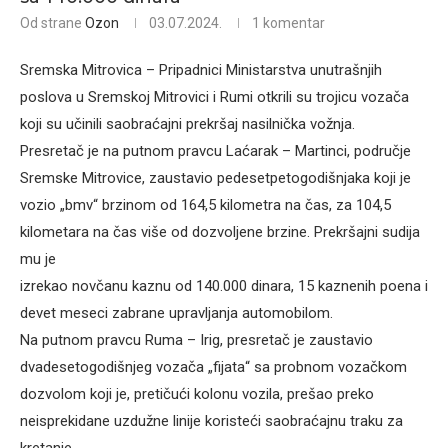
Od strane
Ozon
03.07.2024.
1 komentar
Sremska Mitrovica – Pripadnici Ministarstva unutrašnjih
poslova u Sremskoj Mitrovici i Rumi otkrili su trojicu vozača
koji su učinili saobraćajni prekršaj nasilnička vožnja.
Presretač je na putnom pravcu Laćarak – Martinci, područje
Sremske Mitrovice, zaustavio pedesetpetogodišnjaka koji je
vozio „bmv“ brzinom od 164,5 kilometra na čas, za 104,5
kilometara na čas više od dozvoljene brzine. Prekršajni sudija
mu je
izrekao novčanu kaznu od 140.000 dinara, 15 kaznenih poena i
devet meseci zabrane upravljanja automobilom.
Na putnom pravcu Ruma – Irig, presretač je zaustavio
dvadesetogodišnjeg vozača „fijata“ sa probnom vozačkom
dozvolom koji je, pretičući kolonu vozila, prešao preko
neisprekidane uzdužne linije koristeći saobraćajnu traku za
kretanje