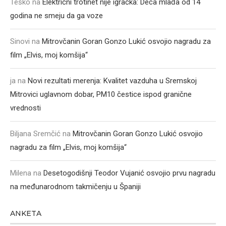
Teško
na
Električni trotinet nije igračka: Deca mlađa od 14
godina ne smeju da ga voze
Sinovi
na
Mitrovčanin Goran Gonzo Lukić osvojio nagradu za
film „Elvis, moj komšija“
ja
na
Novi rezultati merenja: Kvalitet vazduha u Sremskoj
Mitrovici uglavnom dobar, PM10 čestice ispod granične
vrednosti
Biljana Sremčić
na
Mitrovčanin Goran Gonzo Lukić osvojio
nagradu za film „Elvis, moj komšija“
Milena
na
Desetogodišnji Teodor Vujanić osvojio prvu nagradu
na međunarodnom takmičenju u Španiji
ANKETA