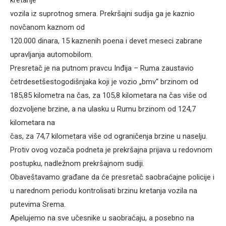
vozila iz suprotnog smera. Prekršajni sudija ga je kaznio
novčanom kaznom od
120.000 dinara, 15 kaznenih poena i devet meseci zabrane
upravljanja automobilom.
Presretač je na putnom pravcu Inđija – Ruma zaustavio
četrdesetšestogodišnjaka koji je vozio „bmv“ brzinom od
185,85 kilometra na čas, za 105,8 kilometara na čas više od
dozvoljene brzine, a na ulasku u Rumu brzinom od 124,7
kilometara na
čas, za 74,7 kilometara više od ograničenja brzine u naselju.
Protiv ovog vozača podneta je prekršajna prijava u redovnom
postupku, nadležnom prekršajnom sudiji.
Obaveštavamo građane da će presretač saobraćajne policije i
u narednom periodu kontrolisati brzinu kretanja vozila na
putevima Srema.
Apelujemo na sve učesnike u saobraćaju, a posebno na