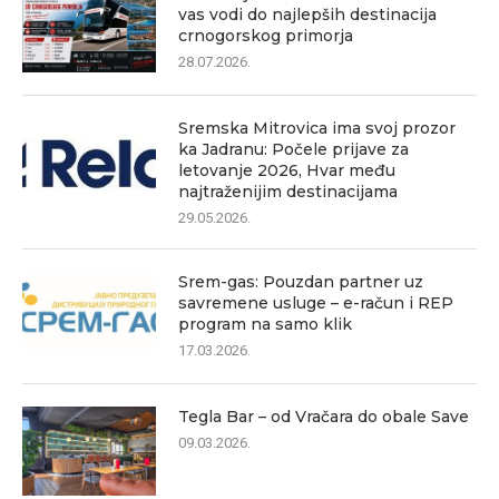
vas vodi do najlepših destinacija
crnogorskog primorja
28.07.2026.
Sremska Mitrovica ima svoj prozor
ka Jadranu: Počele prijave za
letovanje 2026, Hvar među
najtraženijim destinacijama
29.05.2026.
Srem-gas: Pouzdan partner uz
savremene usluge – e-račun i REP
program na samo klik
17.03.2026.
Tegla Bar – od Vračara do obale Save
09.03.2026.