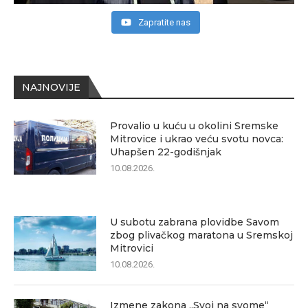
Zapratite nas
NAJNOVIJE
Provalio u kuću u okolini Sremske
Mitrovice i ukrao veću svotu novca:
Uhapšen 22-godišnjak
10.08.2026.
U subotu zabrana plovidbe Savom
zbog plivačkog maratona u Sremskoj
Mitrovici
10.08.2026.
Izmene zakona „Svoj na svome“