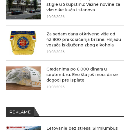
stigle u Skupštinu: Važne novine za
vlasnike kuća i stanova
10.08.2026.
Za sedam dana otkriveno više od
43.800 prekoračenja brzine: Hiljadu
vozača isključeno zbog alkohola
10.08.2026.
Građanima po 6.000 dinara u
septembru: Evo šta još mora da se
dogodi pre isplate
10.08.2026.
REKLAME
Letovanje bez stresa: Sirmiumbus