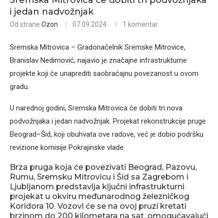
Sremska Mitrovica će dobiti tri podvožnjaka
i jedan nadvožnjak
Od strane
Ozon
07.09.2024.
1 komentar
Sremska Mitrovica – Gradonačelnik Sremske Mitrovice,
Branislav Nedimović, najavio je značajne infrastrukturne
projekte koji će unaprediti saobraćajnu povezanost u ovom
gradu.
U narednoj godini, Sremska Mitrovica će dobiti tri nova
podvožnjaka i jedan nadvožnjak. Projekat rekonstrukcije pruge
Beograd–Šid, koji obuhvata ove radove, već je dobio podršku
revizione komisije Pokrajinske vlade.
Brza pruga koja će povezivati Beograd, Pazovu,
Rumu, Sremsku Mitrovicu i Šid sa Zagrebom i
Ljubljanom predstavlja ključni infrastrukturni
projekat u okviru međunarodnog železničkog
Koridora 10. Vozovi će se na ovoj pruzi kretati
brzinom do 200 kilometara na sat, omogućavajući