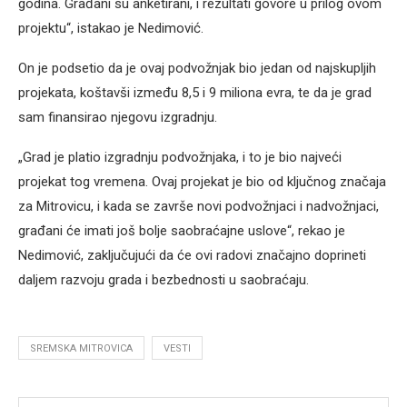
godina. Građani su anketirani, i rezultati govore u prilog ovom
projektu“, istakao je Nedimović.
On je podsetio da je ovaj podvožnjak bio jedan od najskupljih
projekata, koštavši između 8,5 i 9 miliona evra, te da je grad
sam finansirao njegovu izgradnju.
„Grad je platio izgradnju podvožnjaka, i to je bio najveći
projekat tog vremena. Ovaj projekat je bio od ključnog značaja
za Mitrovicu, i kada se završe novi podvožnjaci i nadvožnjaci,
građani će imati još bolje saobraćajne uslove“, rekao je
Nedimović, zaključujući da će ovi radovi značajno doprineti
daljem razvoju grada i bezbednosti u saobraćaju.
SREMSKA MITROVICA
VESTI