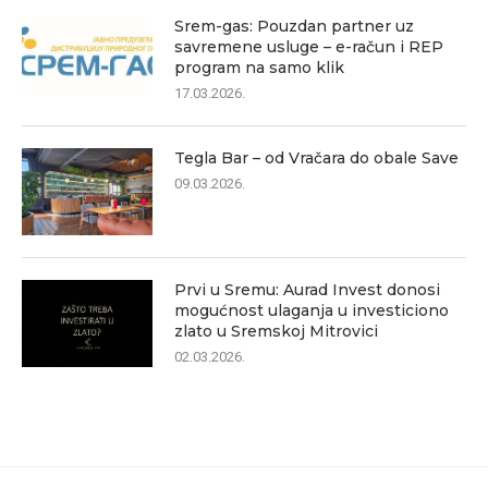
Srem-gas: Pouzdan partner uz
savremene usluge – e-račun i REP
program na samo klik
17.03.2026.
Tegla Bar – od Vračara do obale Save
09.03.2026.
Prvi u Sremu: Aurad Invest donosi
mogućnost ulaganja u investiciono
zlato u Sremskoj Mitrovici
02.03.2026.