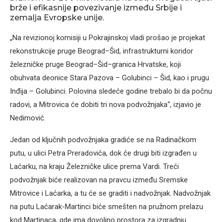
brže i efikasnije povezivanje između Srbije i
zemalja Evropske unije.
„Na revizionoj komisiji u Pokrajinskoj vladi prošao je projekat
rekonstrukcije pruge Beograd–Šid, infrastrukturni koridor
železničke pruge Beograd–Šid–granica Hrvatske, koji
obuhvata deonice Stara Pazova – Golubinci – Šid, kao i prugu
Inđija – Golubinci. Polovina sledeće godine trebalo bi da počnu
radovi, a Mitrovica će dobiti tri nova podvožnjaka“, izjavio je
Nedimović.
Jedan od ključnih podvožnjaka gradiće se na Radinačkom
putu, u ulici Petra Preradovića, dok će drugi biti izgrađen u
Laćarku, na kraju Železničke ulice prema Vardi. Treći
podvožnjak biće realizovan na pravcu između Sremske
Mitrovice i Laćarka, a tu će se graditi i nadvožnjak. Nadvožnjak
na putu Laćarak-Martinci biće smešten na pružnom prelazu
kod Martinaca, gde ima dovoljno prostora za izgradnju