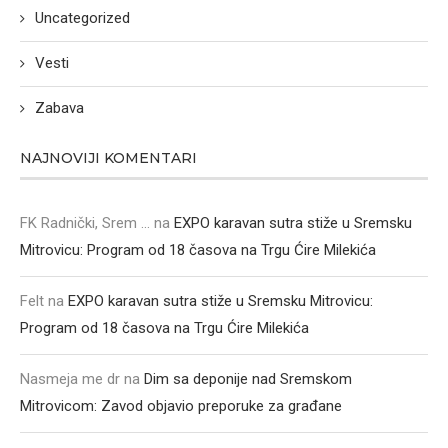
Uncategorized
Vesti
Zabava
NAJNOVIJI KOMENTARI
FK Radnički, Srem ...
na
EXPO karavan sutra stiže u Sremsku
Mitrovicu: Program od 18 časova na Trgu Ćire Milekića
Felt
na
EXPO karavan sutra stiže u Sremsku Mitrovicu:
Program od 18 časova na Trgu Ćire Milekića
Nasmeja me dr
na
Dim sa deponije nad Sremskom
Mitrovicom: Zavod objavio preporuke za građane