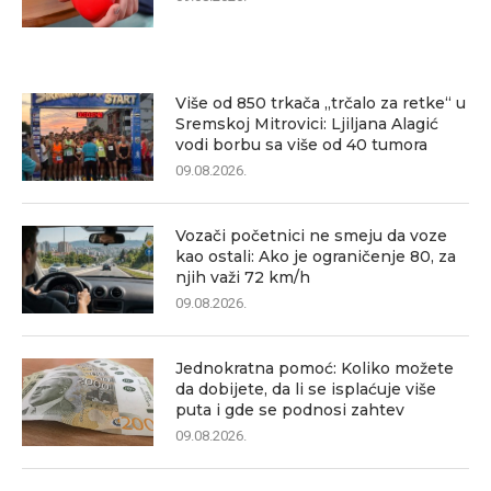
Više od 850 trkača „trčalo za retke“ u
Sremskoj Mitrovici: Ljiljana Alagić
vodi borbu sa više od 40 tumora
09.08.2026.
Vozači početnici ne smeju da voze
kao ostali: Ako je ograničenje 80, za
njih važi 72 km/h
09.08.2026.
Jednokratna pomoć: Koliko možete
da dobijete, da li se isplaćuje više
puta i gde se podnosi zahtev
09.08.2026.