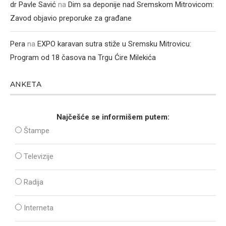
dr Pavle Savić
na
Dim sa deponije nad Sremskom Mitrovicom:
Zavod objavio preporuke za građane
Pera
na
EXPO karavan sutra stiže u Sremsku Mitrovicu:
Program od 18 časova na Trgu Ćire Milekića
ANKETA
Najčešće se informišem putem:
Štampe
Televizije
Radija
Interneta