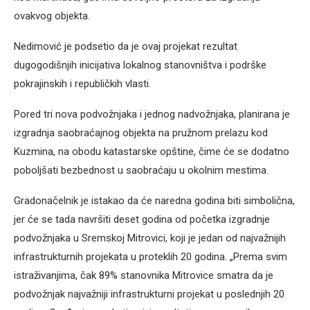
ovakvog objekta.
Nedimović je podsetio da je ovaj projekat rezultat
dugogodišnjih inicijativa lokalnog stanovništva i podrške
pokrajinskih i republičkih vlasti.
Pored tri nova podvožnjaka i jednog nadvožnjaka, planirana je
izgradnja saobraćajnog objekta na pružnom prelazu kod
Kuzmina, na obodu katastarske opštine, čime će se dodatno
poboljšati bezbednost u saobraćaju u okolnim mestima.
Gradonačelnik je istakao da će naredna godina biti simbolična,
jer će se tada navršiti deset godina od početka izgradnje
podvožnjaka u Sremskoj Mitrovici, koji je jedan od najvažnijih
infrastrukturnih projekata u proteklih 20 godina. „Prema svim
istraživanjima, čak 89% stanovnika Mitrovice smatra da je
podvožnjak najvažniji infrastrukturni projekat u poslednjih 20