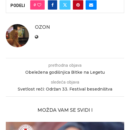
0
PODELI
OZON
prethodna objava
Obeležena godišnjica Bitke na Legetu
sledeća objava
Svetlost reči: Održan 33. Festival besedništva
MOŽDA VAM SE SVIDI I