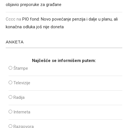
objavio preporuke za građane
Cccc
na
PIO fond: Novo povećanje penzija i dalje u planu, ali
konačna odluka još nije doneta
ANKETA
Najčešće se informišem putem:
Štampe
Televizije
Radija
Interneta
Razgovora