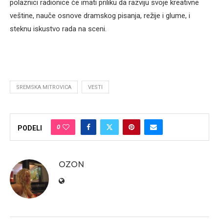
polaznici radionice će imati priliku da razviju svoje kreativne
veštine, nauče osnove dramskog pisanja, režije i glume, i
steknu iskustvo rada na sceni.
SREMSKA MITROVICA
VESTI
0
PODELI
OZON