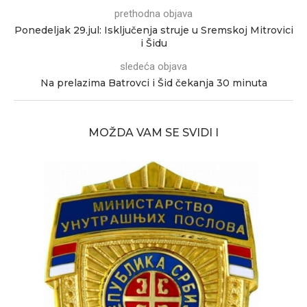
prethodna objava
Ponedeljak 29.jul: Isključenja struje u Sremskoj Mitrovici
i Šidu
sledeća objava
Na prelazima Batrovci i Šid čekanja 30 minuta
MOŽDA VAM SE SVIDI I