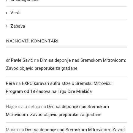
Vesti
Zabava
NAJNOVIJI KOMENTARI
dr Pavle Savić
na
Dim sa deponije nad Sremskom Mitrovicom:
Zavod objavio preporuke za građane
Pera
na
EXPO karavan sutra stiže u Sremsku Mitrovicu:
Program od 18 časova na Trgu Ćire Milekića
Hajde svi u setnju
na
Dim sa deponije nad Sremskom
Mitrovicom: Zavod objavio preporuke za građane
Marko
na
Dim sa deponije nad Sremskom Mitrovicom: Zavod