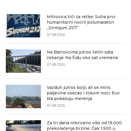
Mitrovica trči za retke: Sutra prvi
humanitarni noćni polumaraton
„Sirmijum 21/7“
07.08.2026.
Na Batrovcima jutros četiri sata
čekanja: Na Šidu oko sat vremena
07.08.2026.
Vazduh jutros bolji, ali se miris
paljevine osećao i tokom noći: Evo
šta pokazuju merenja
07.08.2026.
Za tri dana otkriveno više od 19.000
prekoračenja brzine: Čak 1.500 u