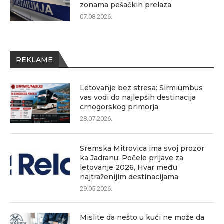
zonama pešačkih prelaza
07.08.2026.
REKLAME
Letovanje bez stresa: Sirmiumbus
vas vodi do najlepših destinacija
crnogorskog primorja
28.07.2026.
Sremska Mitrovica ima svoj prozor
ka Jadranu: Počele prijave za
letovanje 2026, Hvar među
najtraženijim destinacijama
29.05.2026.
Mislite da nešto u kući ne može da