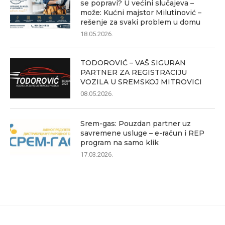
se popravi? U većini slučajeva –
može: Kućni majstor Milutinović –
rešenje za svaki problem u domu
18.05.2026.
TODOROVIĆ – VAŠ SIGURAN
PARTNER ZA REGISTRACIJU
VOZILA U SREMSKOJ MITROVICI
08.05.2026.
Srem-gas: Pouzdan partner uz
savremene usluge – e-račun i REP
program na samo klik
17.03.2026.