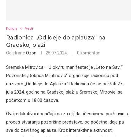
Kultura
Vesti
Radionica „Od ideje do aplauza“ na
Gradskoj plaži
Od strane
Ozon
25.07.2024.
0 komentari
Sremska Mitrovica – U okviru manifestacije „Leto na Savi,“
Pozorište „Dobrica Milutinović“ organizuje radionicu pod
nazivom „Od Ideje do Aplauza.“ Radionica će se održati 27.
jula 2024. godine na Gradskoj plaži u Sremskoj Mitrovici sa
početkom u 18:00 časova.
Ovaj edukativni događaj ima za cilj da učesnicima pruži uvid u
proces stvaranja pozorišne predstave, od početne ideje pa
sve do završnog aplauza. Kroz interaktivne aktivnosti,