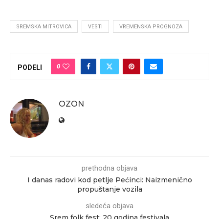
SREMSKA MITROVICA
VESTI
VREMENSKA PROGNOZA
0
PODELI
OZON
prethodna objava
I danas radovi kod petlje Pećinci: Naizmenično
propuštanje vozila
sledeća objava
Srem folk fest: 20 godina festivala