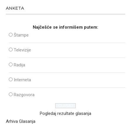
ANKETA
Najčešće se informišem putem:
Štampe
Televizije
Radija
Interneta
Razgovora
Pogledaj rezultate glasanja
Arhiva Glasanja