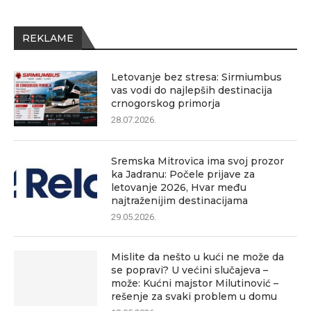
REKLAME
Letovanje bez stresa: Sirmiumbus
vas vodi do najlepših destinacija
crnogorskog primorja
28.07.2026.
Sremska Mitrovica ima svoj prozor
ka Jadranu: Počele prijave za
letovanje 2026, Hvar među
najtraženijim destinacijama
29.05.2026.
Mislite da nešto u kući ne može da
se popravi? U većini slučajeva –
može: Kućni majstor Milutinović –
rešenje za svaki problem u domu