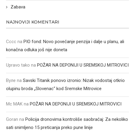
Zabava
NAJNOVIJI KOMENTARI
Cccc
na
PIO fond: Novo povećanje penzija i dalje u planu, ali
konačna odluka još nije doneta
Upravo tako
na
POŽAR NA DEPONIJI U SREMSKOJ MITROVICI
Вуле
na
Savski Titanik ponovo izronio: Nizak vodostaj otkrio
olupinu broda „Slovenac“ kod Sremske Mitrovice
Mc MAK
na
POŽAR NA DEPONIJI U SREMSKOJ MITROVICI
Goran
na
Policija dronovima kontroliše saobraćaj: Za nekoliko
sati snimljeno 15 preticanja preko pune linije