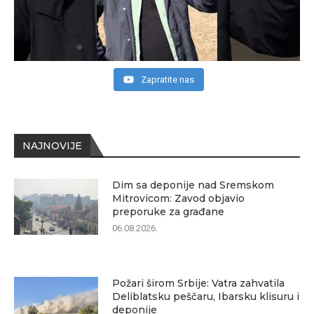
Zapratite nas
NAJNOVIJE
Dim sa deponije nad Sremskom
Mitrovicom: Zavod objavio
preporuke za građane
06.08.2026.
Požari širom Srbije: Vatra zahvatila
Deliblatsku peščaru, Ibarsku klisuru i
deponije