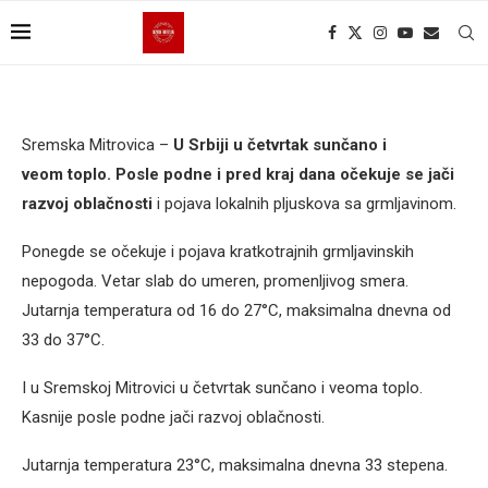
Sremska Mitrovica –
U Srbiji u četvrtak sunčano i
veom toplo. Posle podne i pred kraj dana očekuje se jači
razvoj oblačnosti
i pojava lokalnih pljuskova sa grmljavinom.
Ponegde se očekuje i pojava kratkotrajnih grmljavinskih
nepogoda. Vetar slab do umeren, promenljivog smera.
Jutarnja temperatura od 16 do 27°C, maksimalna dnevna od
33 do 37°C.
I u Sremskoj Mitrovici u četvrtak sunčano i veoma toplo.
Kasnije posle podne jači razvoj oblačnosti.
Jutarnja temperatura 23°C, maksimalna dnevna 33 stepena.