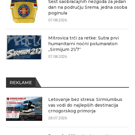
Šest saobraćajnih nezgoda za jedan
dan na području Srema, jedna osoba
poginula
07.08.2026.
Mitrovica trči za retke: Sutra prvi
humanitarni noćni polumaraton
„Sirmijum 21/7“
07.08.2026.
REKLAME
Letovanje bez stresa: Sirmiumbus
vas vodi do najlepših destinacija
crnogorskog primorja
28.07.2026.