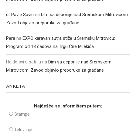
dr Pavle Savić
na
Dim sa deponije nad Sremskom Mitrovicom:
Zavod objavio preporuke za građane
Pera
na
EXPO karavan sutra stiže u Sremsku Mitrovicu:
Program od 18 časova na Trgu Ćire Milekića
Hajde svi u setnju
na
Dim sa deponije nad Sremskom
Mitrovicom: Zavod objavio preporuke za građane
ANKETA
Najčešće se informišem putem:
Štampe
Televizije