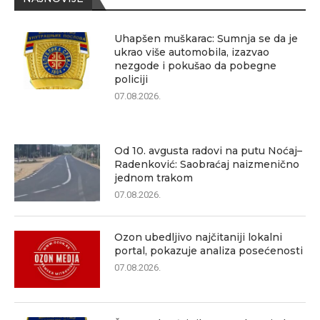
Uhapšen muškarac: Sumnja se da je
ukrao više automobila, izazvao
nezgode i pokušao da pobegne
policiji
07.08.2026.
Od 10. avgusta radovi na putu Noćaj–
Radenković: Saobraćaj naizmenično
jednom trakom
07.08.2026.
Ozon ubedljivo najčitaniji lokalni
portal, pokazuje analiza posećenosti
07.08.2026.