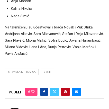
Anja Marčok
Kalina Nikolić
Nađa Simić
Na takmičenju su učestvovali i braća Novak i Vuk Strika,
Andrijana Alilović, Sara Milovanović, Stefan i Relja Milovanović,
Sara Plavšić, Miona Majkić, Sofija Dudić, Jovana Harambašić,
Milana Vidović, Lana i Ana, Dunja Petrović, Vanja Marčok i
Pavle Anđušić.
SREMSKA MITROVICA
VESTI
0
PODELI