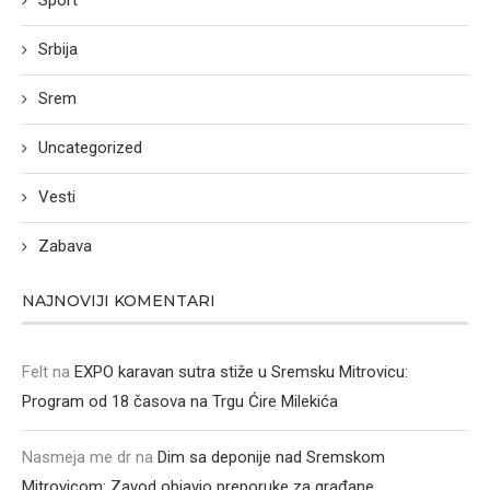
Sport
Srbija
Srem
Uncategorized
Vesti
Zabava
NAJNOVIJI KOMENTARI
Felt
na
EXPO karavan sutra stiže u Sremsku Mitrovicu:
Program od 18 časova na Trgu Ćire Milekića
Nasmeja me dr
na
Dim sa deponije nad Sremskom
Mitrovicom: Zavod objavio preporuke za građane