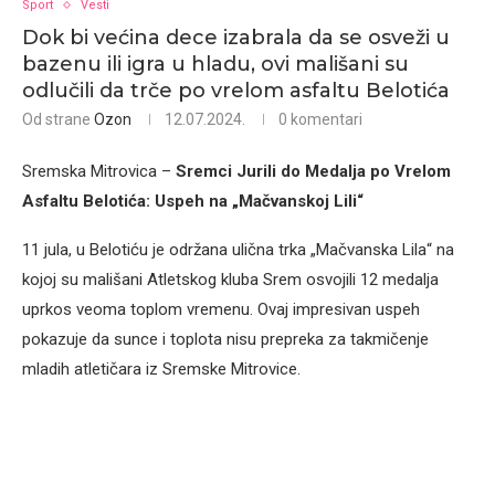
Sport
Vesti
Dok bi većina dece izabrala da se osveži u
bazenu ili igra u hladu, ovi mališani su
odlučili da trče po vrelom asfaltu Belotića
Od strane
Ozon
12.07.2024.
0 komentari
Sremska Mitrovica –
Sremci Jurili do Medalja po Vrelom
Asfaltu Belotića: Uspeh na „Mačvanskoj Lili“
11 jula, u Belotiću je održana ulična trka „Mačvanska Lila“ na
kojoj su mališani Atletskog kluba Srem osvojili 12 medalja
uprkos veoma toplom vremenu. Ovaj impresivan uspeh
pokazuje da sunce i toplota nisu prepreka za takmičenje
mladih atletičara iz Sremske Mitrovice.