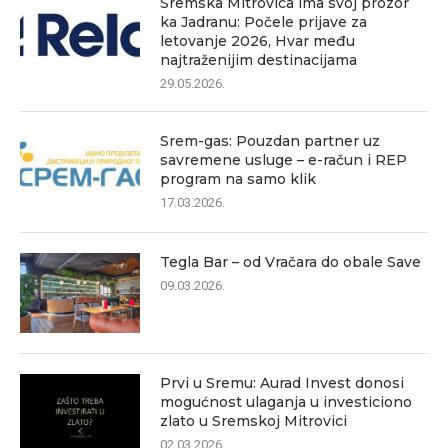
Sremska Mitrovica ima svoj prozor
ka Jadranu: Počele prijave za
letovanje 2026, Hvar među
najtraženijim destinacijama
29.05.2026.
Srem-gas: Pouzdan partner uz
savremene usluge – e-račun i REP
program na samo klik
17.03.2026.
Tegla Bar – od Vračara do obale Save
09.03.2026.
Prvi u Sremu: Aurad Invest donosi
mogućnost ulaganja u investiciono
zlato u Sremskoj Mitrovici
02.03.2026.