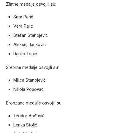
Zlatne medalje osvojili su:
Sara Perić
Vera Pajić
Stefan Stanojević
Aleksej Janković
Danilo Topić
Srebrne medalje osvojili su:
Milica Stanojević
Nikola Popovac
Bronzane medalje osvojili su:
Teodor Anđušić
Lenka Stolić