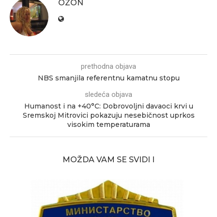
OZON
prethodna objava
NBS smanjila referentnu kamatnu stopu
sledeća objava
Humanost i na +40°C: Dobrovoljni davaoci krvi u
Sremskoj Mitrovici pokazuju nesebičnost uprkos
visokim temperaturama
MOŽDA VAM SE SVIDI I