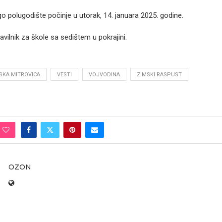
go polugodište počinje u utorak, 14. januara 2025. godine.
vilnik za škole sa sedištem u pokrajini.
SKA MITROVICA
VESTI
VOJVODINA
ZIMSKI RASPUST
OZON