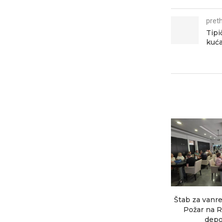
pret
Tip
kuća
Štab za vanre
Požar na R
depon