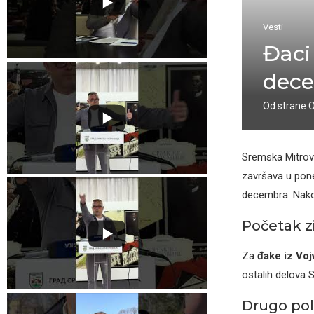
Vesti
Đaci
dec
Od strane
Sremska Mitrov
završava u pone
decembra. Nakon
Početak z
Za
đake iz Voj
ostalih delova 
Drugo pol