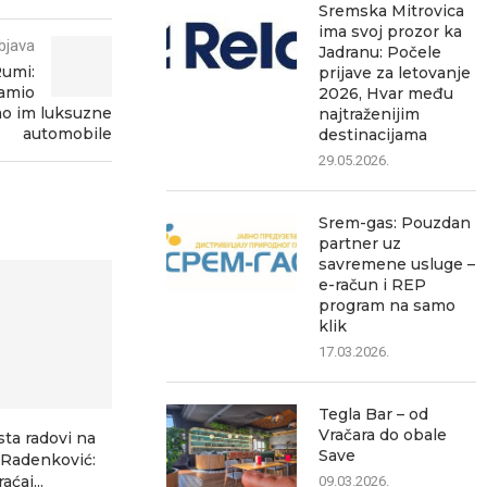
Sremska Mitrovica
ima svoj prozor ka
bjava
Jadranu: Počele
Rumi:
prijave za letovanje
amio
2026, Hvar među
ao im luksuzne
najtraženijim
automobile
destinacijama
29.05.2026.
Srem-gas: Pouzdan
partner uz
savremene usluge –
e-račun i REP
program na samo
klik
17.03.2026.
Tegla Bar – od
Vračara do obale
sta radovi na
Ozon ubedljivo najčitaniji
Šest saobrać
Save
–Radenković:
lokalni portal, pokazuje
za jedan dan 
aćaj...
analiza posećenosti
09.03.2026.