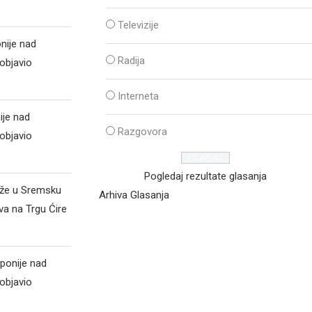
Televizije
nije nad
Radija
objavio
Interneta
ije nad
Razgovora
objavio
Pogledaj rezultate glasanja
iže u Sremsku
Arhiva Glasanja
va na Trgu Ćire
ponije nad
objavio