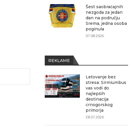
Šest saobraćajnih
nezgoda za jedan
dan na području
Srema, jedna osoba
poginula
07.08.2026.
REKLAME
Letovanje bez
stresa: Sirmiumbus
vas vodi do
najlepših
destinacija
crnogorskog
primorja
28.07.2026.