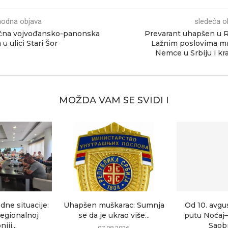
hodna objava
sledeća o
ična vojvođansko-panonska
Prevarant uhapšen u 
 u ulici Stari Šor
Lažnim poslovima m
Nemce u Srbiju i kr
MOŽDA VAM SE SVIDI I
dne situacije:
Uhapšen muškarac: Sumnja
Od 10. avgu
egionalnoj
se da je ukrao više...
putu Noćaj
iji...
Saobr