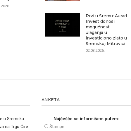
07.0
.2026.
07.08.2026.
Prvi u Sremu: Aurad
Invest donosi
mogućnost
ulaganja u
investiciono zlato u
Sremskoj Mitrovici
02.03.2026.
ANKETA
že u Sremsku
Najčešće se informišem putem:
va na Trgu Ćire
Štampe