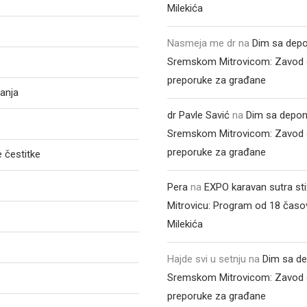
Milekića
Nasmeja me dr
na
Dim sa depo
Sremskom Mitrovicom: Zavod 
preporuke za građane
anja
dr Pavle Savić
na
Dim sa depon
Sremskom Mitrovicom: Zavod 
preporuke za građane
 čestitke
Pera
na
EXPO karavan sutra st
Mitrovicu: Program od 18 časo
Milekića
Hajde svi u setnju
na
Dim sa de
Sremskom Mitrovicom: Zavod 
preporuke za građane