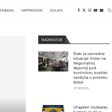
ZABAVA
IMPRESSUM
OGLASI
NAJNOVIJE
Štab za vanredne
situacije: Požar na
Regionalnoj
deponiji pod
kontrolom, kvalitet
vazduha u proseku
dobar
07.08.2026.
Uhapšen muškarac: