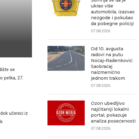
Sumnja se da je
ukrao više
automobila, izazvao
nezgode i pokušao
da pobegne policiji
07.08.2026.
Od 10. avgusta
radovi na putu
Noćaj–Radenković:
Saobraćaj
ište se
naizmenično
o petka, 27.
jednom trakom
07.08.2026.
Ozon ubedljivo
najčitaniji lokalni
 dok učenici iz
portal, pokazuje
analiza posećenosti
k.
07.08.2026.