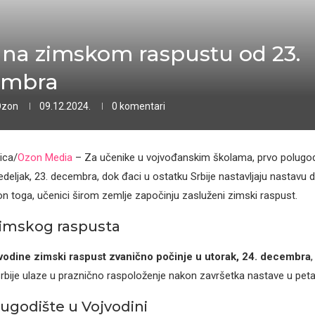
 na zimskom raspustu od 23.
embra
Ozon
09.12.2024.
0 komentari
ica/
Ozon Media
– Za učenike u vojvođanskim školama, prvo polugod
deljak, 23. decembra, dok đaci u ostatku Srbije nastavljaju nastavu d
 toga, učenici širom zemlje započinju zasluženi zimski raspust.
imskog raspusta
vodine zimski raspust zvanično počinje u utorak, 24. decembra
,
Srbije ulaze u praznično raspoloženje nakon završetka nastave u peta
ugodište u Vojvodini