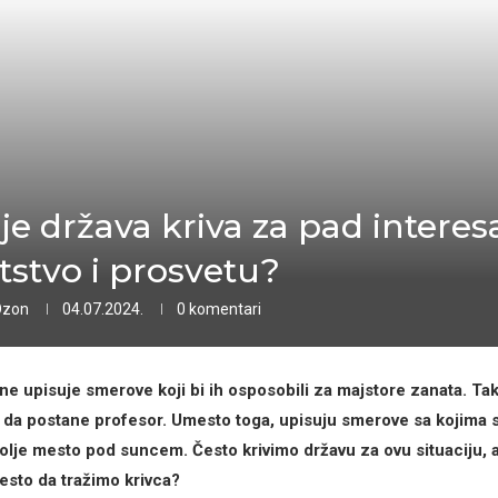
 je država kriva za pad interes
tstvo i prosvetu?
Ozon
04.07.2024.
0 komentari
ne upisuje smerove koji bi ih osposobili za majstore zanata. Ta
i da postane profesor. Umesto toga, upisuju smerove sa kojima 
olje mesto pod suncem. Često krivimo državu za ovu situaciju, ali
esto da tražimo krivca?