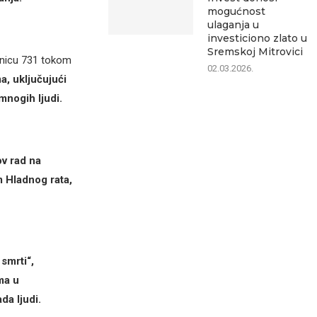
mogućnost
ulaganja u
investiciono zlato u
Sremskoj Mitrovici
dinicu 731 tokom
02.03.2026.
a, uključujući
mnogih ljudi.
v rad na
 Hladnog rata,
smrti“,
ma u
da ljudi.