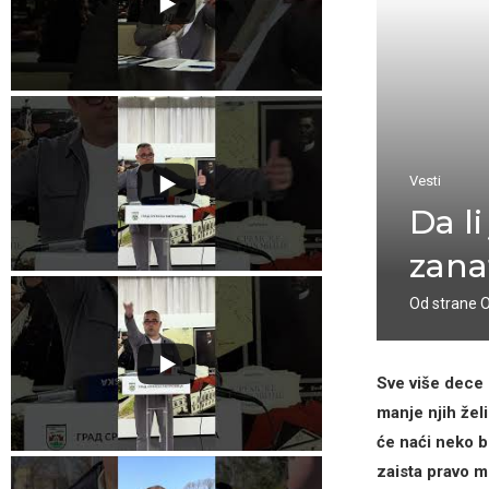
Vesti
Da li
zana
Od strane
Sve više dece 
manje njih žel
će naći neko b
zaista pravo m