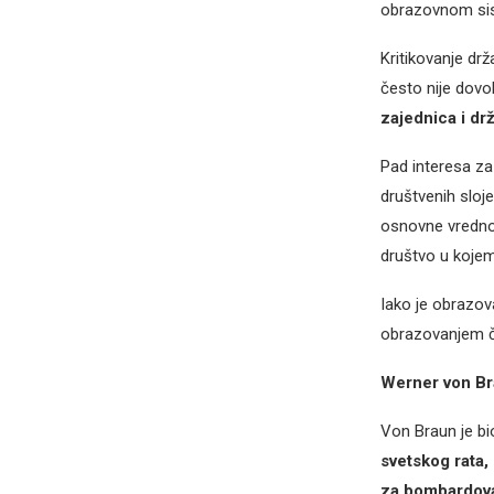
obrazovnom sist
Kritikovanje dr
često nije dovo
zajednica i dr
Pad interesa za
društvenih sloje
osnovne vrednos
društvo u kojem
Iako je obrazov
obrazovanjem čij
Werner von B
Von Braun je bio
svetskog rata,
za bombardovan