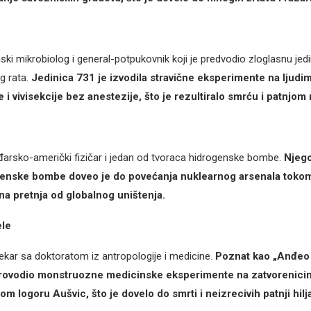
anski mikrobiolog i general-potpukovnik koji je predvodio zloglasnu je
g rata.
Jedinica 731 je izvodila stravične eksperimente na ljudim
 i vivisekcije bez anestezije, što je rezultiralo smrću i patnjom 
ađarsko-američki fizičar i jedan od tvoraca hidrogenske bombe.
Njego
genske bombe doveo je do povećanja nuklearnog arsenala tokom
na pretnja od globalnog uništenja.
le
lekar sa doktoratom iz antropologije i medicine.
Poznat kao „Anđeo 
rovodio monstruozne medicinske eksperimente na zatvorenici
 logoru Aušvic, što je dovelo do smrti i neizrecivih patnji hilja