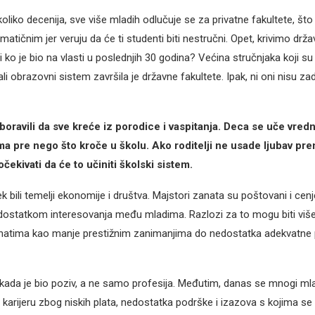
oliko decenija, sve više mladih odlučuje se za privatne fakultete, št
atičnim jer veruju da će ti studenti biti nestručni. Opet, krivimo drž
i ko je bio na vlasti u poslednjih 30 godina? Većina stručnjaka koji su
ali obrazovni sistem završila je državne fakultete. Ipak, ni oni nisu zad
ravili da sve kreće iz porodice i vaspitanja. Deca se uče vredn
a pre nego što kroče u školu. Ako roditelji ne usade ljubav pre
očekivati da će to učiniti školski sistem.
 bili temelji ekonomije i društva. Majstori zanata su poštovani i cenj
ostatkom interesovanja među mladima. Razlozi za to mogu biti više
anatima kao manje prestižnim zanimanjima do nedostatka adekvatne 
ekada je bio poziv, a ne samo profesija. Međutim, danas se mnogi mlad
 karijeru zbog niskih plata, nedostatka podrške i izazova s kojima se