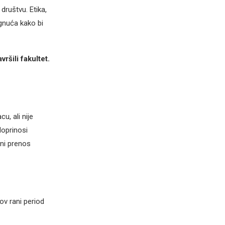
društvu. Etika,
ignuća kako bi
ršili fakultet.
u, ali nije
doprinosi
čni prenos
ov rani period