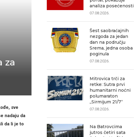
portal, pokazuje
analiza posećenosti
07.08.2026.
Šest saobraćajnih
nezgoda za jedan
dan na području
Srema, jedna osoba
poginula
a za
07.08.2026.
Mitrovica trči za
retke: Sutra prvi
humanitarni noćni
polumaraton
„Sirmijum 21/7“
kođe, sve
07.08.2026.
se nadaju da
 da li je to
Na Batrovcima
jutros četiri sata