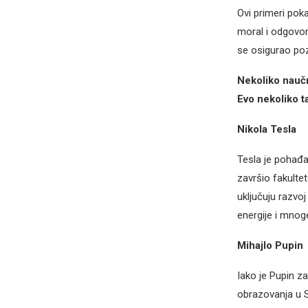
Ovi primeri pok
moral i odgovor
se osigurao pozi
Nekoliko naučni
Evo nekoliko t
Nikola Tesla
Tesla je pohađao
završio fakultet
uključuju razvoj
energije i mnog
Mihajlo Pupin
Iako je Pupin za
obrazovanja u S