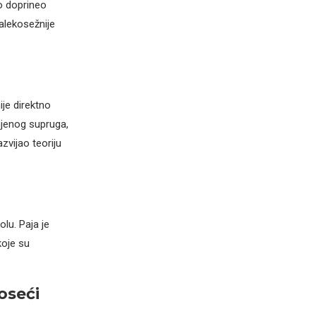
no doprineo
alekosežnije
ije direktno
 njenog supruga,
zvijao teoriju
lu. Paja je
koje su
noseći