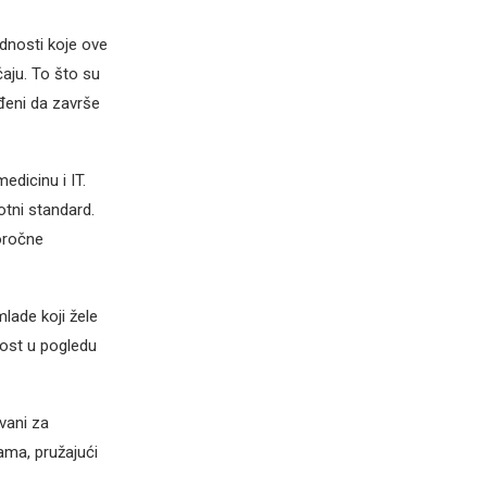
ednosti koje ove
ćaju. To što su
eđeni da završe
edicinu i IT.
otni standard.
oročne
lade koji žele
lnost u pogledu
ovani za
ama, pružajući