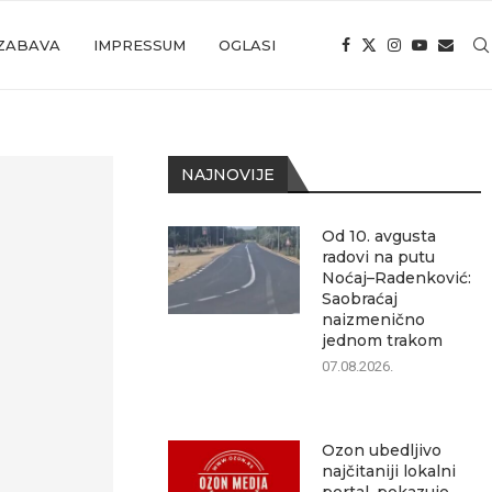
ZABAVA
IMPRESSUM
OGLASI
NAJNOVIJE
Od 10. avgusta
radovi na putu
Noćaj–Radenković:
Saobraćaj
naizmenično
jednom trakom
07.08.2026.
Ozon ubedljivo
najčitaniji lokalni