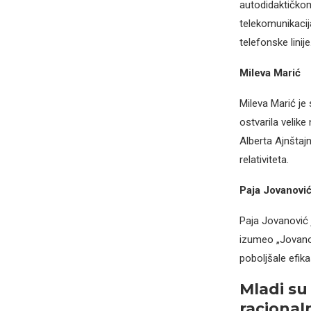
autodidaktičkom 
telekomunikacij
telefonske linije
Mileva Marić
Mileva Marić je s
ostvarila velike
Alberta Ajnštajn
relativiteta.
Paja Jovanovi
Paja Jovanović 
izumeo „Jovanov
poboljšale efik
Mladi su 
racionaln