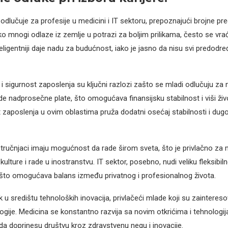
 odlučuje za profesije u medicini i IT sektoru, prepoznajući brojne pr
ko mnogi odlaze iz zemlje u potrazi za boljim prilikama, često se vra
inteligentniji daje nadu za budućnost, iako je jasno da nisu svi predodr
 i sigurnost zaposlenja su ključni razlozi zašto se mladi odlučuju za m
e nadprosečne plate, što omogućava finansijsku stabilnost i viši živ
t zaposlenja u ovim oblastima pruža dodatni osećaj stabilnosti i dug
 stručnjaci imaju mogućnost da rade širom sveta, što je privlačno za m
kulture i rade u inostranstvu. IT sektor, posebno, nudi veliku fleksibi
, što omogućava balans između privatnog i profesionalnog života.
k u središtu tehnoloških inovacija, privlačeći mlade koji su zainteres
logije. Medicina se konstantno razvija sa novim otkrićima i tehnologij
 da doprinesu društvu kroz zdravstvenu negu i inovacije.