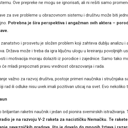
emu. Ove prepreke ne mogu se ignorisati, ali ni rešiti samo promeno
žave za sve probleme u obrazovnom sistemu i društvu može biti jedno
ljno.
Potrebna je šira perspektiva i angažman svih aktera – porod
žave.
 zanatstvo i prosvetu je složen problem koji zahteva dublju analizu 
va. Država može i treba da igra ključnu ulogu u kreiranju povoljnijih usl
ti i motivacija moraju dolaziti iz porodice i zajednice. Samo tako m
 će mladi prepoznati pravu vrednost obrazovanja i rada.
anje važno za razvoj društva, postoje primeri naučnika i stručnjaka 
i rad ili odluke nisu uvek imali pozitivan uticaj na svet. Evo nekoliko 
raun
 briljantan raketni naučnik i jedan od pionira svemirskih istraživanja.
 radio je na razvoju V-2 raketa za nacističku Nemačku. Te raket
je savezničkih gradova, što je dovelo do mnogih žrtava i razar