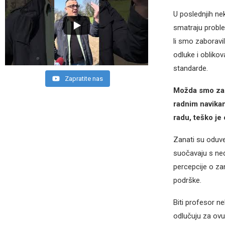
U poslednjih nek
smatraju problem
li smo zaboravil
odluke i oblikov
standarde.
Zapratite nas
Možda smo zabo
radnim navikam
radu, teško je 
Zanati su oduvek
suočavaju s ned
percepcije o z
podrške.
Biti profesor n
odlučuju za ovu