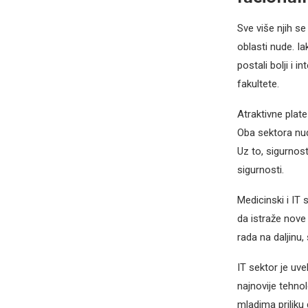
Sve više njih se
oblasti nude. Ia
postali bolji i 
fakultete.
Atraktivne plate
Oba sektora nud
Uz to, sigurnos
sigurnosti.
Medicinski i IT
da istraže nove 
rada na daljinu
IT sektor je uve
najnovije tehno
mladima priliku