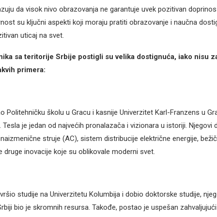
azuju da visok nivo obrazovanja ne garantuje uvek pozitivan doprinos 
nost su ključni aspekti koji moraju pratiti obrazovanje i naučna dost
tivan uticaj na svet.
ka sa teritorije Srbije postigli su velika dostignuća, iako nisu zav
akvih primera:
 Politehničku školu u Gracu i kasnije Univerzitet Karl-Franzens u Grac
. Tesla je jedan od najvećih pronalazača i vizionara u istoriji. Njegovi 
 naizmenične struje (AC), sistem distribucije električne energije, beži
e druge inovacije koje su oblikovale moderni svet.
vršio studije na Univerzitetu Kolumbija i dobio doktorske studije, njeg
rbiji bio je skromnih resursa. Takođe, postao je uspešan zahvaljujući