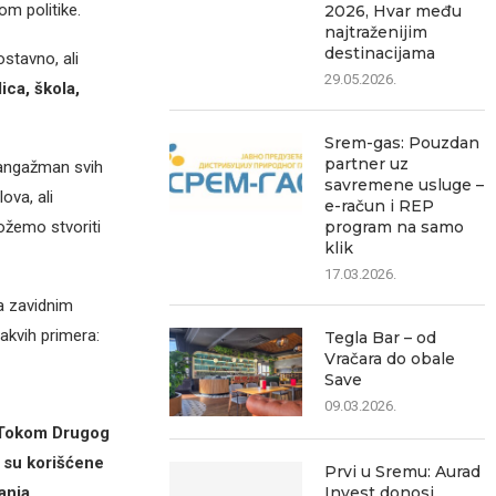
m politike.
2026, Hvar među
najtraženijim
destinacijama
stavno, ali
29.05.2026.
ica, škola,
Srem-gas: Pouzdan
partner uz
i angažman svih
savremene usluge –
ova, ali
e-račun i REP
ožemo stvoriti
program na samo
klik
17.03.2026.
sa zavidnim
takvih primera:
Tegla Bar – od
Vračara do obale
Save
09.03.2026.
Tokom Drugog
e su korišćene
Prvi u Sremu: Aurad
anja.
Invest donosi