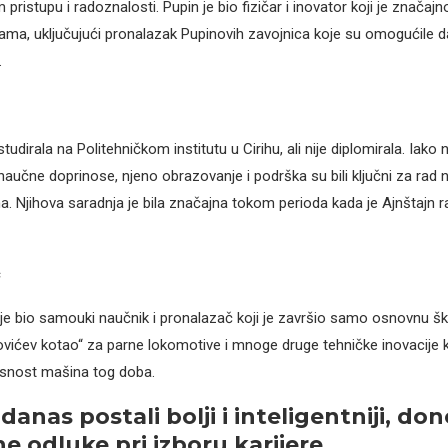
pristupu i radoznalosti. Pupin je bio fizičar i inovator koji je značaj
ama, uključujući pronalazak Pupinovih zavojnica koje su omogućile d
.
tudirala na Politehničkom institutu u Cirihu, ali nije diplomirala. Iako n
 naučne doprinose, njeno obrazovanje i podrška su bili ključni za rad
a. Njihova saradnja je bila značajna tokom perioda kada je Ajnštajn ra
ć
je bio samouki naučnik i pronalazač koji je završio samo osnovnu ško
ićev kotao“ za parne lokomotive i mnoge druge tehničke inovacije 
asnost mašina tog doba.
danas postali bolji i inteligentniji, do
e odluke pri izboru karijere.