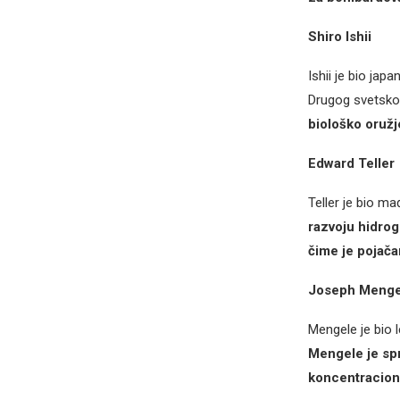
Shiro Ishii
Ishii je bio jap
Drugog svetsko
biološko oružje
Edward Teller
Teller je bio m
razvoju hidro
čime je pojača
Joseph Menge
Mengele je bio 
Mengele je sp
koncentracionom