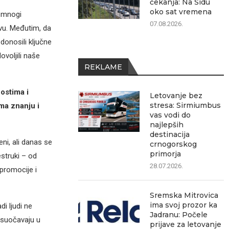
čekanja: Na Šidu
oko sat vremena
o mnogi
07.08.2026.
avu. Međutim, da
 donosili ključne
ovoljili naše
REKLAME
ostima i
Letovanje bez
stresa: Sirmiumbus
ma znanju i
vas vodi do
najlepših
destinacija
eni, ali danas se
crnogorskog
primorja
struki – od
28.07.2026.
promocije i
Sremska Mitrovica
ima svoj prozor ka
i ljudi ne
Jadranu: Počele
 suočavaju u
prijave za letovanje