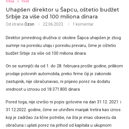
Srbija
Vesti
Uhapšen direktor u Šapcu, oštetio budžet
Srbije za više od 100 miliona dinara
Od strane
Ozon
22.06.2023.
1 komentar
Direktor privrednog društva iz okoline Šapca uhapšen je zbog
sumnje na poresku utaju i poresku prevaru, čime je oštetio
budžet Srbije za više od 100 miliona dinara.
On se sumnjiči da od 1. do 28. februara prošle godine, prilikom
prodaje polovnih automobila, preko firme čiji je zakonski
zastupnik, nije obračunavao, ni prijavio porez na dodatu
vrednost u iznosu od 18.371.800 dinara.
Pored toga, nije izvršio ni popis gotovine na dan 31.12. 2021. i
31.12.2022. godine, čime se utvrđeni manjak tretira kao iznos
koji je zadržao za lične potrebe, na šta je imao obavezu da
obračuna i uplati porez na prihod od kapitala u ukupnom