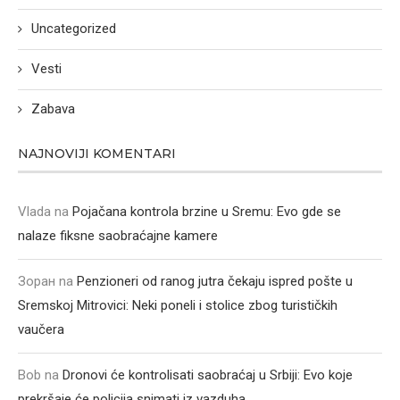
Uncategorized
Vesti
Zabava
NAJNOVIJI KOMENTARI
Vlada
na
Pojačana kontrola brzine u Sremu: Evo gde se
nalaze fiksne saobraćajne kamere
Зоран
na
Penzioneri od ranog jutra čekaju ispred pošte u
Sremskoj Mitrovici: Neki poneli i stolice zbog turističkih
vaučera
Bob
na
Dronovi će kontrolisati saobraćaj u Srbiji: Evo koje
prekršaje će policija snimati iz vazduha