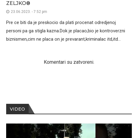
ZELJKO®
23.06.2023. - 7:52 pm
Pre ce biti da je preskocio da plati procenat odredjenoj
personi pa ga stigla kazna.Dok je placao,bio je kontroverzni
biznismen,cim ne placa on je prevarant,kriminalac itd,itd…
Komentari su zatvoreni.
VIDEO