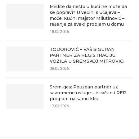
Mislite da nešto u kući ne može da
se popravi? U većini slučajeva –
može: Kućni majstor Milutinović –
rešenje za svaki problem u domu
18.05.2026.
TODOROVIĆ – VAŠ SIGURAN
PARTNER ZA REGISTRACIJU
VOZILA U SREMSKOJ MITROVICI
08.05.2026.
Srem-gas: Pouzdan partner uz
savremene usluge – e-račun i REP
program na samo klik
17.03.2026.