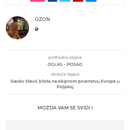
OZON
prethodna objava
OGLAS – POSAO
sledeća objava
Slavko Stević blista na ekipnom prvenstvu Evrope u
Poljskoj
MOŽDA VAM SE SVIDI I