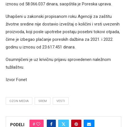
iznosu od 58.066.037 dinara, saopštila je Poreska uprava.
Uhapšeni u zakonski propisanom roku Agenciji za zaštitu
životne sredine nije dostavio izveštaj o količini i vrsti uvezenih
proizvoda, koji posle upotrebe postaju posebni tokovi otpada,
čime je izbegao plaćanje poreskih dažbina za 2021. i 2022.
godinu u iznosu od 23.617.451 dinara.
Osumnjičeni je uz krivičnu prijavu sprovedenen naležnom
tužilaštvu.
Izvor Fonet
OZON MEDIA
SREM
VESTI
0
PODELI