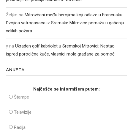
Željko
na
Mitrovčani među herojima koji odlaze u Francusku:
Dvojica vatrogasaca iz Sremske Mitrovice pomažu u gašenju
velikih požara
y
na
Ukraden golf kabriolet u Sremskoj Mitrovici: Nestao
ispred porodične kuće, vlasnici mole građane za pomoć
ANKETA
Najčešće se informišem putem:
Štampe
Televizije
Radija