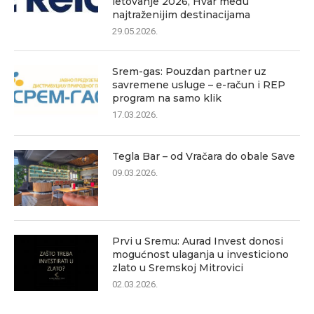
letovanje 2026, Hvar među
najtraženijim destinacijama
29.05.2026.
Srem-gas: Pouzdan partner uz
savremene usluge – e-račun i REP
program na samo klik
17.03.2026.
Tegla Bar – od Vračara do obale Save
09.03.2026.
Prvi u Sremu: Aurad Invest donosi
mogućnost ulaganja u investiciono
zlato u Sremskoj Mitrovici
02.03.2026.