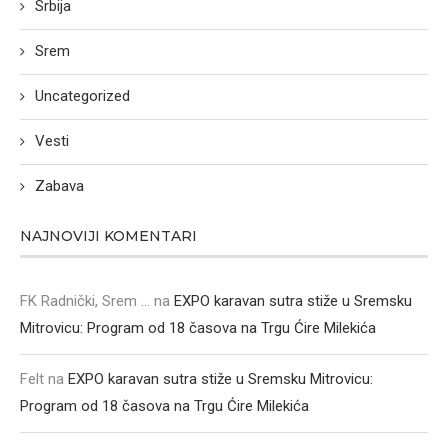
Srbija
Srem
Uncategorized
Vesti
Zabava
NAJNOVIJI KOMENTARI
FK Radnički, Srem ...
na
EXPO karavan sutra stiže u Sremsku
Mitrovicu: Program od 18 časova na Trgu Ćire Milekića
Felt
na
EXPO karavan sutra stiže u Sremsku Mitrovicu:
Program od 18 časova na Trgu Ćire Milekića