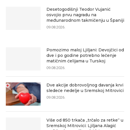
Desetogodišnji Teodor Vujanić
osvojio prvu nagradu na
međunarodnom takmičenju u Španiji
09.08.2026.
Pomozimo maloj Ljiljani: Devojčici od
dve i po godine potrebno lečenje
matičnim ćelijama u Turskoj
09.08.2026.
Dve akcije dobrovoljnog davanja krvi
sledeće nedelje u Sremskoj Mitrovici
09.08.2026.
Više od 850 trkača „trčalo za retke“ u
Sremskoj Mitrovici: Ljiljana Alagić