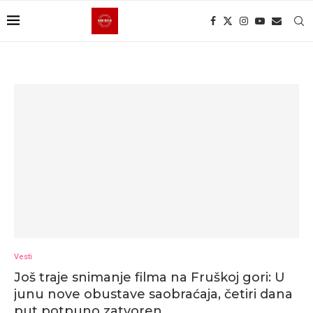
Vesti
Još traje snimanje filma na Fruškoj gori: U
junu nove obustave saobraćaja, četiri dana
put potpuno zatvoren