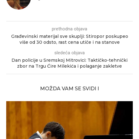
prethodna objava
Građevinski materijal sve skuplji: Stiropor poskupeo
više od 30 odsto, rast cena utiče i na stanove
sledeća objava
Dan policije u Sremskoj Mitrovici: Taktičko-tehnički
zbor na Trgu Ćire Milekića i polaganje zakletve
MOŽDA VAM SE SVIDI I