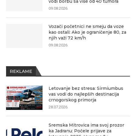
vodi borbu sa više od 40 tumora
09.08.2026.
Vozači početnici ne smeju da voze
kao ostali: Ako je ograničenje 80, za
njih važi 72 km/h
09.08.2026.
REKLAME
Letovanje bez stresa: Sirmiumbus
vas vodi do najlepših destinacija
crnogorskog primorja
28.07.2026.
Sremska Mitrovica ima svoj prozor
ka Jadranu: Počele prijave za