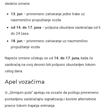
sledeće izmene:
13. jun
– privremeno zatvaranje jedne trake uz
naizmenično propuštanje vozila
od 14. do 17. juna
– potpuna obustava saobraćaja od 6
do 24 časa
18. jun
– privremeno zatvaranje uz naizmenično
propuštanje vozila
Najveće izmene očekuju se od
14. do 17. juna
, kada će
saobraćaj na ovoj deonici biti potpuno obustavljen tokom
celog dana.
Apel vozačima
Iz „Sirmijum puta“ apeluju na vozače da poštuju privremeno
postavljenu saobraćajnu signalizaciju i koriste alternativne
pravce tokom trajanja snimanja.