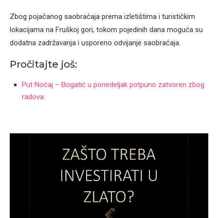
Zbog pojačanog saobraćaja prema izletištima i turističkim
lokacijama na Fruškoj gori, tokom pojedinih dana moguća su
dodatna zadržavanja i usporeno odvijanje saobraćaja.
Pročitajte još:
Put Noćaj – Bogatić u ponedeljak potpuno zatvoren zbog
radova