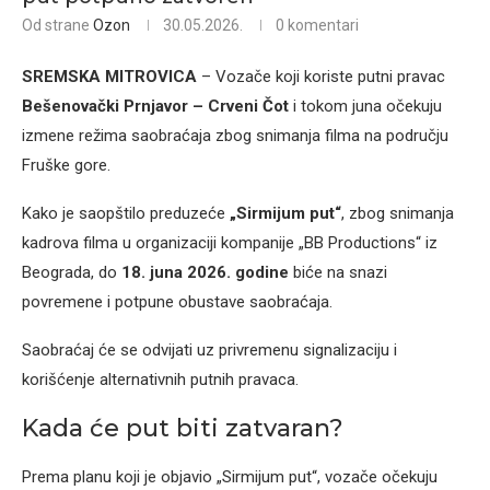
Od strane
Ozon
30.05.2026.
0 komentari
SREMSKA MITROVICA
– Vozače koji koriste putni pravac
Bešenovački Prnjavor – Crveni Čot
i tokom juna očekuju
izmene režima saobraćaja zbog snimanja filma na području
Fruške gore.
Kako je saopštilo preduzeće
„Sirmijum put“
, zbog snimanja
kadrova filma u organizaciji kompanije „BB Productions“ iz
Beograda, do
18. juna 2026. godine
biće na snazi
povremene i potpune obustave saobraćaja.
Saobraćaj će se odvijati uz privremenu signalizaciju i
korišćenje alternativnih putnih pravaca.
Kada će put biti zatvaran?
Prema planu koji je objavio „Sirmijum put“, vozače očekuju