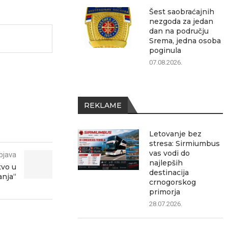
Šest saobraćajnih
nezgoda za jedan
dan na području
Srema, jedna osoba
poginula
07.08.2026.
REKLAME
Letovanje bez
stresa: Sirmiumbus
vas vodi do
bjava
najlepših
tvo u
destinacija
anja“
crnogorskog
primorja
28.07.2026.