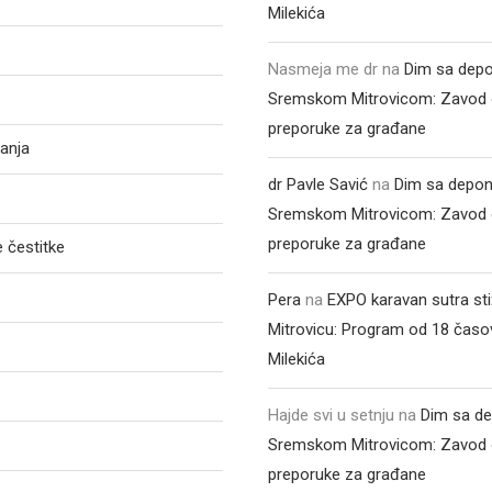
Milekića
Nasmeja me dr
na
Dim sa depo
Sremskom Mitrovicom: Zavod 
preporuke za građane
anja
dr Pavle Savić
na
Dim sa depon
Sremskom Mitrovicom: Zavod 
preporuke za građane
 čestitke
Pera
na
EXPO karavan sutra st
Mitrovicu: Program od 18 časo
Milekića
Hajde svi u setnju
na
Dim sa de
Sremskom Mitrovicom: Zavod 
preporuke za građane