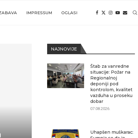
ZABAVA
IMPRESSUM
OGLASI
NAJNOVIJE
Štab za vanredne
situacije: Požar na
Regionalnoj
deponiji pod
kontrolom, kvalitet
vazduha u proseku
dobar
07.08.2026.
n
Uhapšen muškarac: