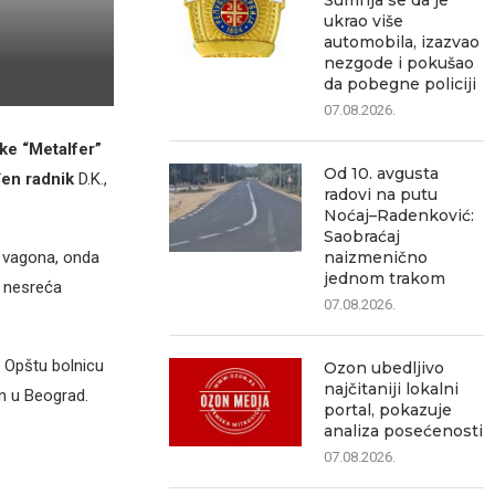
Sumnja se da je
ukrao više
automobila, izazvao
nezgode i pokušao
da pobegne policiji
07.08.2026.
ke “Metalfer”
Od 10. avgusta
đen radnik
D.K.,
radovi na putu
Noćaj–Radenković:
Saobraćaj
a vagona, onda
naizmenično
jednom trakom
e nesreća
07.08.2026.
u Opštu bolnicu
Ozon ubedljivo
najčitaniji lokalni
n u Beograd.
portal, pokazuje
analiza posećenosti
07.08.2026.