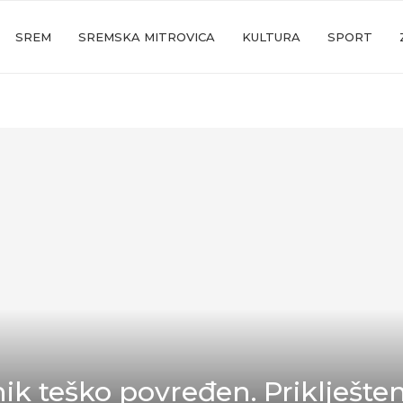
SREM
SREMSKA MITROVICA
KULTURA
SPORT
ik teško povređen. Priklješte