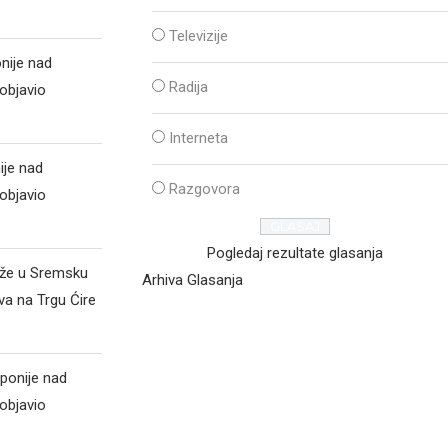
Televizije
nije nad
Radija
objavio
Interneta
ije nad
Razgovora
objavio
Pogledaj rezultate glasanja
iže u Sremsku
Arhiva Glasanja
va na Trgu Ćire
ponije nad
objavio