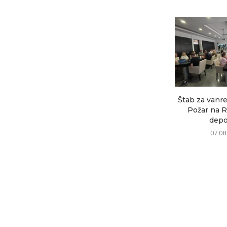
Štab za vanre
Požar na R
depon
07.08