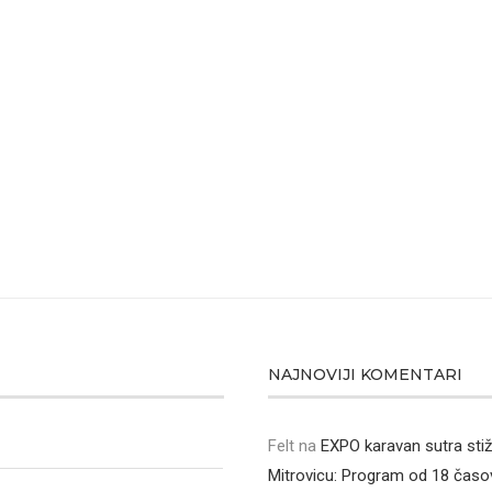
NAJNOVIJI KOMENTARI
Felt
na
EXPO karavan sutra sti
Mitrovicu: Program od 18 časo