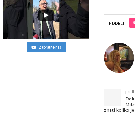
0
PODELI
Zapratite nas
pret
Dok 
Mitr
znati koliko je