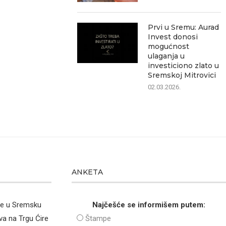
Prvi u Sremu: Aurad
Invest donosi
mogućnost
ulaganja u
investiciono zlato u
Sremskoj Mitrovici
02.03.2026.
ANKETA
že u Sremsku
Najčešće se informišem putem:
va na Trgu Ćire
Štampe