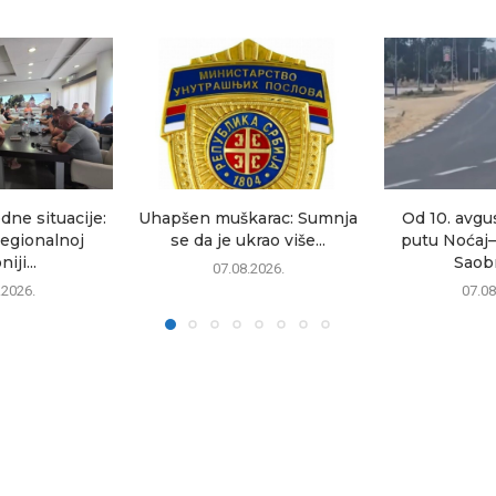
dne situacije:
Uhapšen muškarac: Sumnja
Od 10. avgu
egionalnoj
se da je ukrao više...
putu Noćaj
iji...
Saobr
07.08.2026.
.2026.
07.08