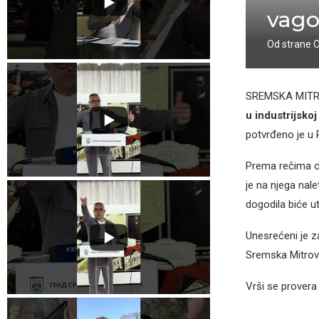
vag
Od strane
SREMSKA MITR
u industrijsko
potvrđeno je u 
Prema rečima oč
je na njega nale
dogodila biće u
Unesrećeni je z
Sremska Mitrov
Vrši se provera