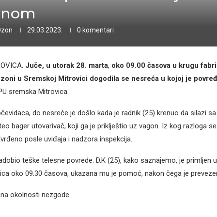
onom
Ozon
29.03.2023.
0 komentari
OVICA.
Juče,
u utorak 28. marta
,
oko 09.00 časova u krugu fabri
j zoni u Sremskoj Mitrovici dogodila se nesreća u kojoj je povre
PU sremska Mitrovica.
evidaca, do nesreće je došlo kada je radnik (25) krenuo da silazi s
teo bager utovarivač, koji ga je priklještio uz vagon. Iz kog razloga s
tvrđeno posle uviđaja i nadzora inspekcija.
adobio teške telesne povrede. D.K (25), kako saznajemo, je primljen 
ica oko 09.30 časova, ukazana mu je pomoć, nakon čega je preveze
 na okolnosti nezgode.