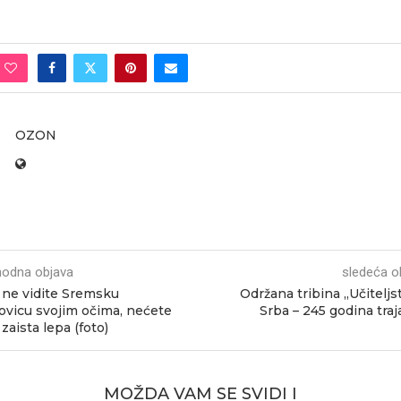
OZON
hodna objava
sledeća o
ne vidite Sremsku
Održana tribina „Učiteljs
ovicu svojim očima, nećete
Srba – 245 godina traj
 zaista lepa (foto)
MOŽDA VAM SE SVIDI I