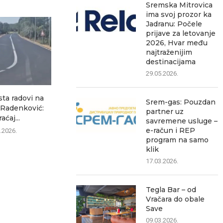
Sremska Mitrovica
ima svoj prozor ka
Jadranu: Počele
prijave za letovanje
2026, Hvar među
najtraženijim
destinacijama
29.05.2026.
sta radovi na
Ozon ubedljivo najčitaniji
Šest saobrać
Srem-gas: Pouzdan
–Radenković:
lokalni portal, pokazuje
za jedan dan 
partner uz
aćaj...
analiza posećenosti
savremene usluge –
07.0
e-račun i REP
.2026.
07.08.2026.
program na samo
klik
17.03.2026.
Tegla Bar – od
Vračara do obale
Save
09.03.2026.