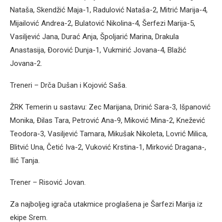
Nataša, Skendžić Maja-1, Radulović Nataša-2, Mitrić Marija-4,
Mijailović Andrea-2, Bulatović Nikolina-4, Šerfezi Marija-5,
Vasiljević Jana, Durać Anja, Špoljarić Marina, Drakula
Anastasija, Đorović Dunja-1, Vukmirić Jovana-4, Blažić
Jovana-2.
Treneri – Drča Dušan i Kojović Saša.
ŽRK Temerin u sastavu: Zec Marijana, Drinić Sara-3, Išpanović
Monika, Đilas Tara, Petrović Ana-9, Miković Mina-2, Knežević
Teodora-3, Vasiljević Tamara, Mikušak Nikoleta, Lovrić Milica,
Blitvić Una, Četić Iva-2, Vuković Krstina-1, Mirković Dragana-,
Ilić Tanja.
Trener – Risović Jovan.
Za najboljeg igrača utakmice proglašena je Šarfezi Marija iz
ekipe Srem.