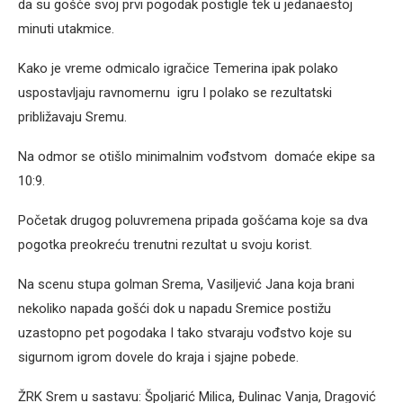
da su gošće svoj prvi pogodak postigle tek u jedanaestoj
minuti utakmice.
Kako je vreme odmicalo igračice Temerina ipak polako
uspostavljaju ravnomernu igru I polako se rezultatski
približavaju Sremu.
Na odmor se otišlo minimalnim vođstvom domaće ekipe sa
10:9.
Početak drugog poluvremena pripada gošćama koje sa dva
pogotka preokreću trenutni rezultat u svoju korist.
Na scenu stupa golman Srema, Vasiljević Jana koja brani
nekoliko napada gošći dok u napadu Sremice postižu
uzastopno pet pogodaka I tako stvaraju vođstvo koje su
sigurnom igrom dovele do kraja i sjajne pobede.
ŽRK Srem u sastavu: Špoljarić Milica, Đulinac Vanja, Dragović