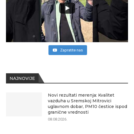
Zapratite nas
NAJNOVIJE
Novi rezultati merenja: Kvalitet
vazduha u Sremskoj Mitrovici
uglavnom dobar, PM10 čestice ispod
granične vrednosti
08.08.2026.