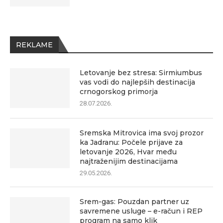
REKLAME
Letovanje bez stresa: Sirmiumbus
vas vodi do najlepših destinacija
crnogorskog primorja
28.07.2026.
Sremska Mitrovica ima svoj prozor
ka Jadranu: Počele prijave za
letovanje 2026, Hvar među
najtraženijim destinacijama
29.05.2026.
Srem-gas: Pouzdan partner uz
savremene usluge – e-račun i REP
program na samo klik