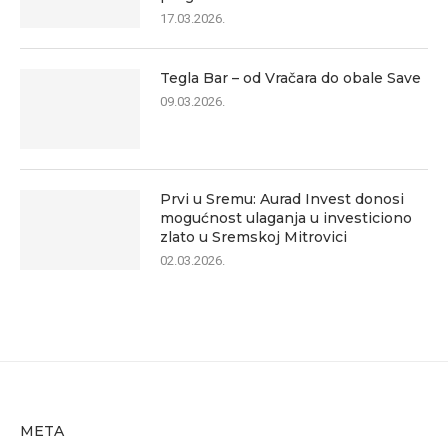
17.03.2026.
Tegla Bar – od Vračara do obale Save
09.03.2026.
Prvi u Sremu: Aurad Invest donosi
mogućnost ulaganja u investiciono
zlato u Sremskoj Mitrovici
02.03.2026.
META