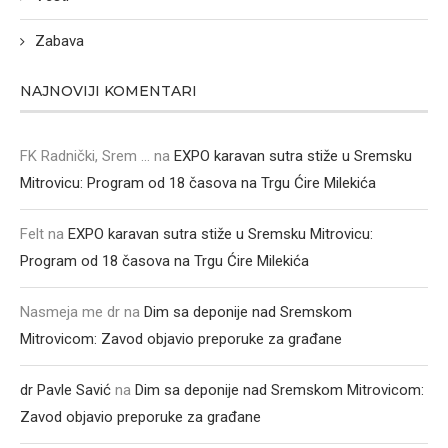
Zabava
NAJNOVIJI KOMENTARI
FK Radnički, Srem ...
na
EXPO karavan sutra stiže u Sremsku
Mitrovicu: Program od 18 časova na Trgu Ćire Milekića
Felt
na
EXPO karavan sutra stiže u Sremsku Mitrovicu:
Program od 18 časova na Trgu Ćire Milekića
Nasmeja me dr
na
Dim sa deponije nad Sremskom
Mitrovicom: Zavod objavio preporuke za građane
dr Pavle Savić
na
Dim sa deponije nad Sremskom Mitrovicom:
Zavod objavio preporuke za građane