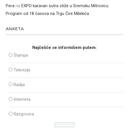
Pera
na
EXPO karavan sutra stiže u Sremsku Mitrovicu:
Program od 18 časova na Trgu Ćire Milekića
ANKETA
Najčešće se informišem putem:
Štampe
Televizije
Radija
Interneta
Razgovora