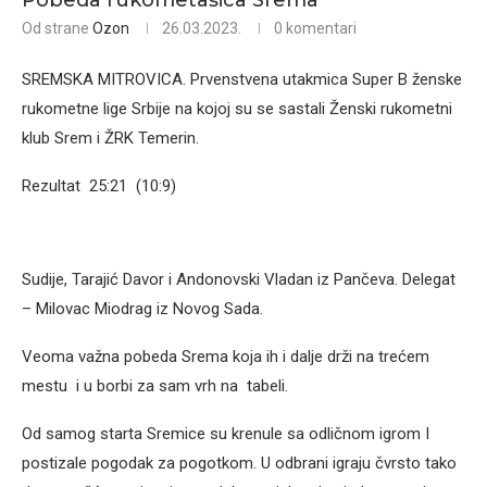
Pobeda rukometašica Srema
Od strane
Ozon
26.03.2023.
0 komentari
SREMSKA MITROVICA. Prvenstvena utakmica Super B ženske
rukometne lige Srbije na kojoj su se sastali Ženski rukometni
klub Srem i ŽRK Temerin.
Rezultat 25:21 (10:9)
Sudije, Tarajić Davor i Andonovski Vladan iz Pančeva. Delegat
– Milovac Miodrag iz Novog Sada.
Veoma važna pobeda Srema koja ih i dalje drži na trećem
mestu i u borbi za sam vrh na tabeli.
Od samog starta Sremice su krenule sa odličnom igrom I
postizale pogodak za pogotkom. U odbrani igraju čvrsto tako