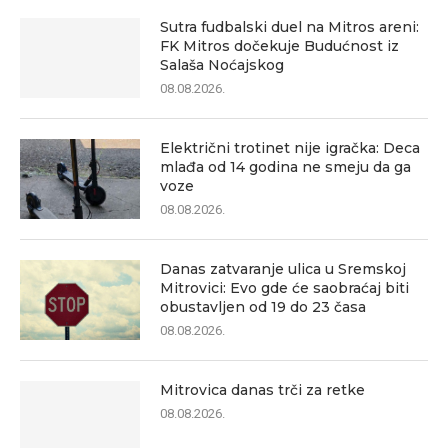
Sutra fudbalski duel na Mitros areni:
FK Mitros dočekuje Budućnost iz
Salaša Noćajskog
08.08.2026.
Električni trotinet nije igračka: Deca
mlađa od 14 godina ne smeju da ga
voze
08.08.2026.
Danas zatvaranje ulica u Sremskoj
Mitrovici: Evo gde će saobraćaj biti
obustavljen od 19 do 23 časa
08.08.2026.
Mitrovica danas trči za retke
08.08.2026.