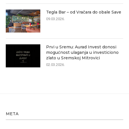
Tegla Bar – od Vračara do obale Save
09.03.2026.
Prvi u Sremu: Aurad Invest donosi
mogućnost ulaganja u investiciono
zlato u Sremskoj Mitrovici
02.03.2026.
META