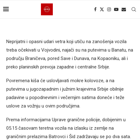
Neprijatni i opasni udari vetra koji utiču na zanošenja vozila
treba očekivati u Vojvodini, najači su na putevima u Banatu, na
području Braničeva, pored Save i Dunava, na Kopaoniku, ali i
preko planinskih prevoja zapadne i centralne Srbije.
Povremena kiša će uslovljavati mokre kolovoze, a na
putevima u jugozapadnim i južnim krajevima Srbije obilnije
padavine u popodnevnim i večernjim satima doneće i teže
uslove za vožnju u ovim područjima.
Prema informacijama Uprave granične policije, dobijenim u
05.15 časovam teretna vozila na izlasku iz zemlje na
graničnim prelazima Batrovci i Šid zadržavaju se po dva sata.