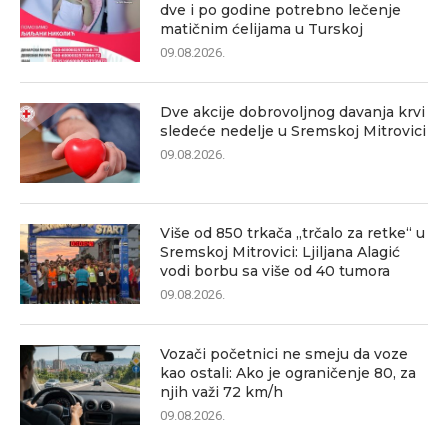
dve i po godine potrebno lečenje
matičnim ćelijama u Turskoj
09.08.2026.
Dve akcije dobrovoljnog davanja krvi
sledeće nedelje u Sremskoj Mitrovici
09.08.2026.
Više od 850 trkača „trčalo za retke“ u
Sremskoj Mitrovici: Ljiljana Alagić
vodi borbu sa više od 40 tumora
09.08.2026.
Vozači početnici ne smeju da voze
kao ostali: Ako je ograničenje 80, za
njih važi 72 km/h
09.08.2026.