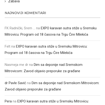
Zabava
NAJNOVIJI KOMENTARI
FK Radnički, Srem ...
na
EXPO karavan sutra stiže u Sremsku
Mitrovicu: Program od 18 časova na Trgu Ćire Milekića
Felt
na
EXPO karavan sutra stiže u Sremsku Mitrovicu:
Program od 18 časova na Trgu Ćire Milekića
Nasmeja me dr
na
Dim sa deponije nad Sremskom
Mitrovicom: Zavod objavio preporuke za građane
dr Pavle Savić
na
Dim sa deponije nad Sremskom Mitrovicom:
Zavod objavio preporuke za građane
Pera
na
EXPO karavan sutra stiže u Sremsku Mitrovicu: