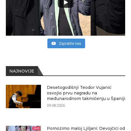
Zapratite nas
NAJNOVIJE
Desetogodišnji Teodor Vujanić
osvojio prvu nagradu na
međunarodnom takmičenju u Španiji
09.08.2026.
Pomozimo maloj Ljiljani: Devojčici od