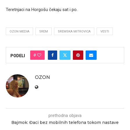
Teretnjaci na Horgošu čekaju sat i po.
OZON MEDIA
SREM
SREMSKA MITROVICA
VESTI
0
PODELI
OZON
prethodna objava
Bajmok: Đaci bez mobilnih telefona tokom nastave