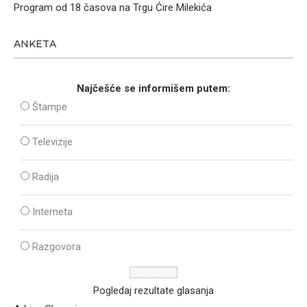
Program od 18 časova na Trgu Ćire Milekića
ANKETA
Najčešće se informišem putem:
Štampe
Televizije
Radija
Interneta
Razgovora
Pogledaj rezultate glasanja