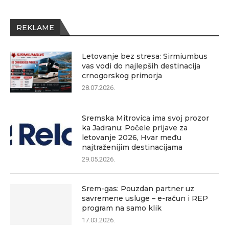
REKLAME
Letovanje bez stresa: Sirmiumbus
vas vodi do najlepših destinacija
crnogorskog primorja
28.07.2026.
Sremska Mitrovica ima svoj prozor
ka Jadranu: Počele prijave za
letovanje 2026, Hvar među
najtraženijim destinacijama
29.05.2026.
Srem-gas: Pouzdan partner uz
savremene usluge – e-račun i REP
program na samo klik
17.03.2026.