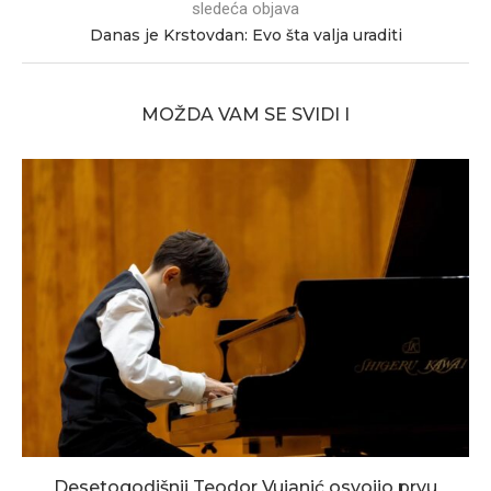
sledeća objava
Danas je Krstovdan: Evo šta valja uraditi
MOŽDA VAM SE SVIDI I
Desetogodišnji Teodor Vujanić osvojio prvu