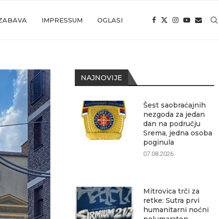
ZABAVA
IMPRESSUM
OGLASI
NAJNOVIJE
Šest saobraćajnih
nezgoda za jedan
dan na području
Srema, jedna osoba
poginula
07.08.2026.
Mitrovica trči za
retke: Sutra prvi
humanitarni noćni