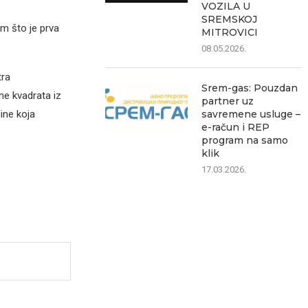
VOZILA U
SREMSKOJ
im što je prva
MITROVICI
08.05.2026.
tra
Srem-gas: Pouzdan
ne kvadrata iz
partner uz
savremene usluge –
ine koja
e-račun i REP
program na samo
klik
17.03.2026.