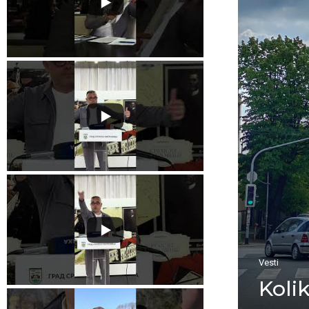
Vesti
Koli