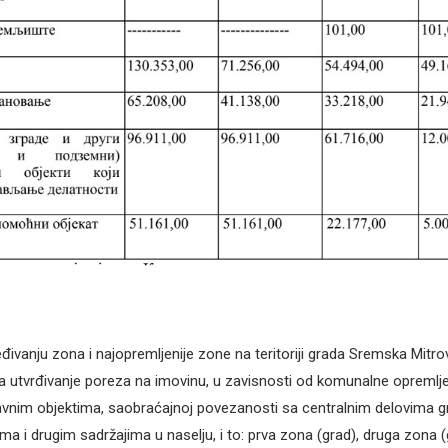
ivanju zona i najopremljenije zone na teritoriji grada Sremska Mitro
za utvrđivanje poreza na imovinu, u zavisnosti od komunalne opremlje
avnim objektima, saobraćajnoj povezanosti sa centralnim delovima 
a i drugim sadržajima u naselju, i to: prva zona (grad), druga zona (