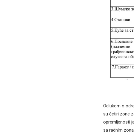
Odlukom o određ
su četiri zone 
opremljenosti j
sa radnim zonam