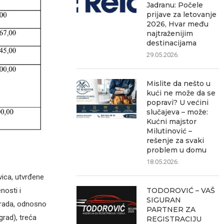
Jadranu: Počele
prijave za letovanje
2026, Hvar među
najtraženijim
destinacijama
29.05.2026.
Mislite da nešto u
kući ne može da se
popravi? U većini
slučajeva – može:
Kućni majstor
Milutinović –
rešenje za svaki
problem u domu
18.05.2026.
vica, utvrđene
TODOROVIĆ – VAŠ
nosti i
SIGURAN
grada, odnosno
PARTNER ZA
grad), treća
REGISTRACIJU