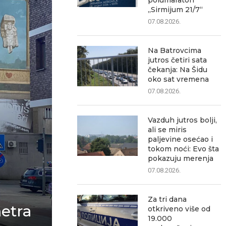
polumaraton
„Sirmijum 21/7“
07.08.2026.
Na Batrovcima
jutros četiri sata
čekanja: Na Šidu
oko sat vremena
07.08.2026.
Vazduh jutros bolji,
ali se miris
paljevine osećao i
tokom noći: Evo šta
pokazuju merenja
07.08.2026.
Za tri dana
etra
otkriveno više od
19.000