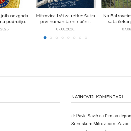
ajnih nezgoda
Mitrovica trči za retke: Sutra
Na Batrovcima
na području...
prvi humanitarni noćni...
sata čekanj
.2026.
07.08.2026.
07.08
NAJNOVIJI KOMENTARI
dr Pavle Savić
na
Dim sa depon
Sremskom Mitrovicom: Zavod 