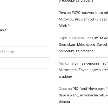
preporuke za građane
Pera
na
EXPO karavan sutra st
Mitrovicu: Program od 18 časo
Milekića
anja
Hajde svi u setnju
na
Dim sa de
Sremskom Mitrovicom: Zavod 
preporuke za građane
 čestitke
Marko
na
Dim sa deponije na
Mitrovicom: Zavod objavio pre
građane
Cccc
na
PIO fond: Novo poveća
dalje u planu, ali konačna odluka
doneta