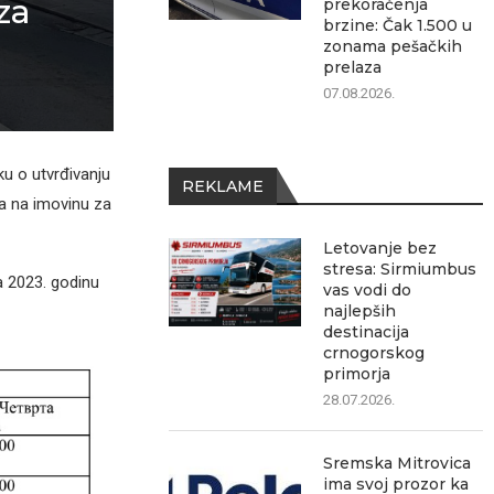
za
prekoračenja
brzine: Čak 1.500 u
zonama pešačkih
prelaza
07.08.2026.
u o utvrđivanju
REKLAME
a na imovinu za
Letovanje bez
stresa: Sirmiumbus
a 2023. godinu
vas vodi do
najlepših
destinacija
crnogorskog
primorja
28.07.2026.
Sremska Mitrovica
ima svoj prozor ka