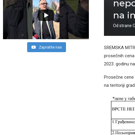
nepo
na i
Od strane
SREMSKA MITROVI
Zapratite nas
prosečnih cena 
2023. godinu na 
Prosečne cene 
na teritoriji gr