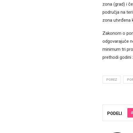
zona (grad) i č
područja na teri
zona utvrđena k
Zakonom o pore
odgovarajuće ne
minimum tri pro
prethodi godini 
POREZ
POR
0
PODELI