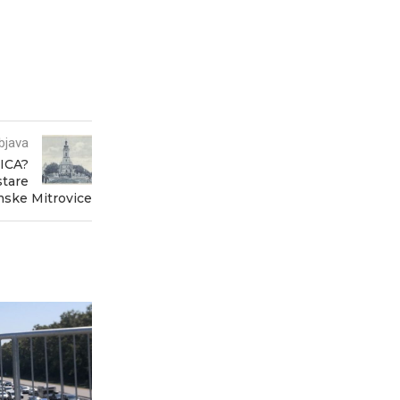
bjava
ICA?
stare
ske Mitrovice