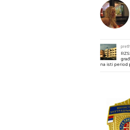
pret
RZS:
građ
na isti period