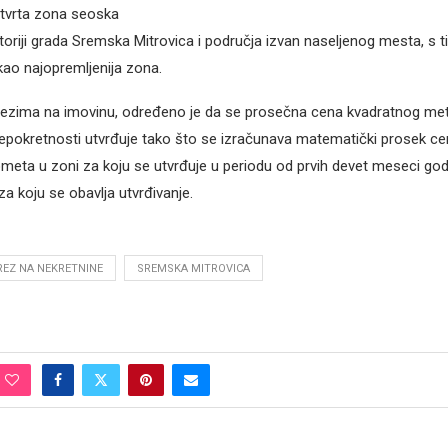
etvrta zona seoska
toriji grada Sremska Mitrovica i područja izvan naseljenog mesta, s t
ao najopremljenija zona.
zima na imovinu, određeno je da se prosečna cena kvadratnog me
pokretnosti utvrđuje tako što se izračunava matematički prosek ce
meta u zoni za koju se utvrđuje u periodu od prvih devet meseci god
za koju se obavlja utvrđivanje.
EZ NA NEKRETNINE
SREMSKA MITROVICA