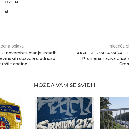
OZON
hodna objava
sledeća o
 U novembru manje izdatih
KAKO SE ZVALA VAŠA UL
evinskih dozvola u odnosu
Promena naziva ulica 
 prošle godine
Srem
MOŽDA VAM SE SVIDI I