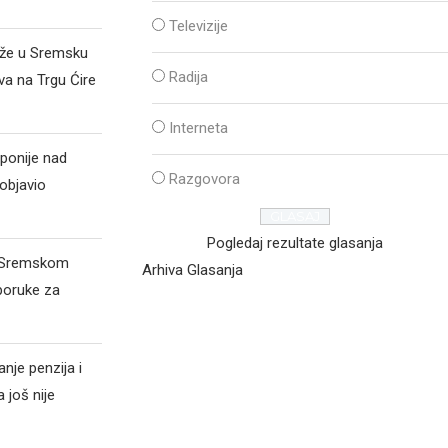
Televizije
iže u Sremsku
Radija
va na Trgu Ćire
Interneta
ponije nad
Razgovora
objavio
Pogledaj rezultate glasanja
d Sremskom
Arhiva Glasanja
poruke za
nje penzija i
 još nije