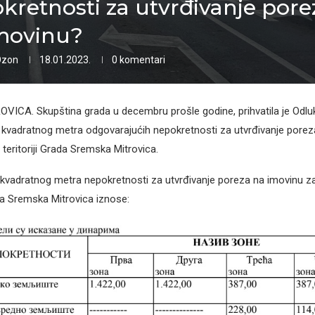
kretnosti za utvrđivanje pore
movinu?
Ozon
18.01.2023.
0 komentari
CA. Skupština grada u decembru prošle godine, prihvatila je Odluk
kvadratnog metra odgovarajućih nepokretnosti za utvrđivanje porez
teritoriji Grada Sremska Mitrovica.
kvadratnog metra nepokretnosti za utvrđivanje poreza na imovinu z
ada Sremska Mitrovica iznose: