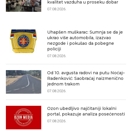
kvalitet vazduha u proseku dobar
07.08.2026.
Uhapšen muškarac: Sumnja se da je
ukrao više automobila, izazvao
nezgode i pokušao da pobegne
policiji
07.08.2026.
Od 10. avgusta radovi na putu Noćaj–
Radenković: Saobraćaj naizmenično
jednom trakom
07.08.2026.
Ozon ubedljivo najčitaniji lokalni
portal, pokazuje analiza posećenosti
07.08.2026.