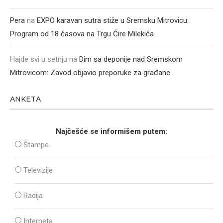
Pera
na
EXPO karavan sutra stiže u Sremsku Mitrovicu:
Program od 18 časova na Trgu Ćire Milekića
Hajde svi u setnju
na
Dim sa deponije nad Sremskom
Mitrovicom: Zavod objavio preporuke za građane
ANKETA
Najčešće se informišem putem:
Štampe
Televizije
Radija
Interneta