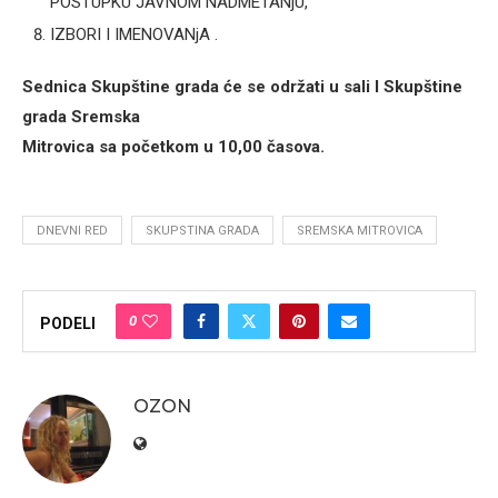
POSTUPKU JAVNOM NADMETANjU,
IZBORI I IMENOVANjA .
Sednica Skupštine grada će se održati u sali I Skupštine
grada Sremska
Mitrovica sa početkom u 10,00 časova.
DNEVNI RED
SKUPSTINA GRADA
SREMSKA MITROVICA
0
PODELI
OZON