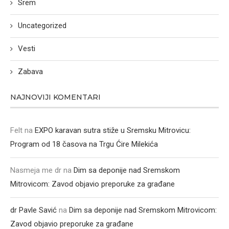
Srem
Uncategorized
Vesti
Zabava
NAJNOVIJI KOMENTARI
Felt
na
EXPO karavan sutra stiže u Sremsku Mitrovicu:
Program od 18 časova na Trgu Ćire Milekića
Nasmeja me dr
na
Dim sa deponije nad Sremskom
Mitrovicom: Zavod objavio preporuke za građane
dr Pavle Savić
na
Dim sa deponije nad Sremskom Mitrovicom:
Zavod objavio preporuke za građane