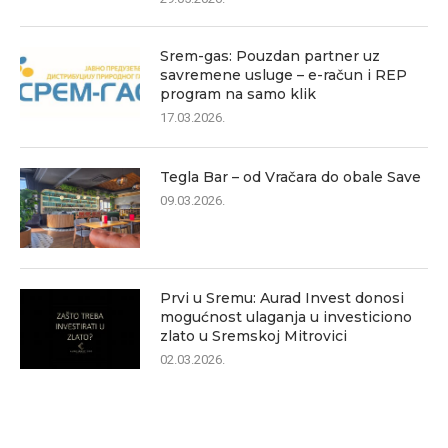
Srem-gas: Pouzdan partner uz
savremene usluge – e-račun i REP
program na samo klik
17.03.2026.
Tegla Bar – od Vračara do obale Save
09.03.2026.
Prvi u Sremu: Aurad Invest donosi
mogućnost ulaganja u investiciono
zlato u Sremskoj Mitrovici
02.03.2026.