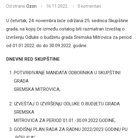
Od strane
Ozon
16.11.2022.
0 komentari
U četvrtak, 24. novembra biće održana 25. sednica Skupštine
grada, na kojoj će između ostalog biti razmatran Izveštaj o
izvršenju Odluke o budžetu grada Sremska Mitrovica za period
od 01.01.2022. do do 30.09.2022. godine.
DNEVNI RED SKUPŠTINE
POTVRĐIVANjE MANDATA ODBORNIKA U SKUPŠTINI
GRADA
SREMSKA MITROVICA,
IZVEŠTAJ O IZVRŠENjU ODLUKE O BUDžETU GRADA
SREMSKA
MITROVICA ZA PERIOD 01.01.-30.09.2022.GODINE,
GODIŠNjI PLAN RADA ZA RADNU 2022/2023 GODINU PU
„PČELICA“