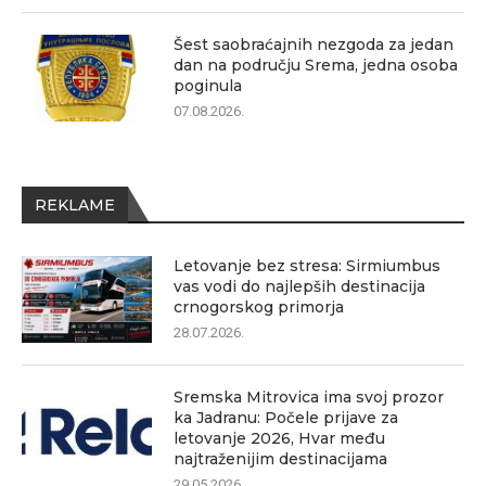
Šest saobraćajnih nezgoda za jedan
dan na području Srema, jedna osoba
poginula
07.08.2026.
REKLAME
Letovanje bez stresa: Sirmiumbus
vas vodi do najlepših destinacija
crnogorskog primorja
28.07.2026.
Sremska Mitrovica ima svoj prozor
ka Jadranu: Počele prijave za
letovanje 2026, Hvar među
najtraženijim destinacijama
29.05.2026.