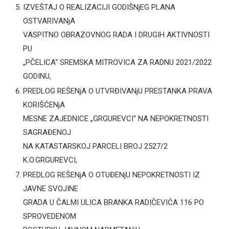
IZVEŠTAJ O REALIZACIJI GODIŠNjEG PLANA
OSTVARIVANjA
VASPITNO OBRAZOVNOG RADA I DRUGIH AKTIVNOSTI
PU
„PČELICA“ SREMSKA MITROVICA ZA RADNU 2021/2022
GODINU,
PREDLOG REŠENjA O UTVRĐIVANjU PRESTANKA PRAVA
KORIŠĆENjA
MESNE ZAJEDNICE „GRGUREVCI“ NA NEPOKRETNOSTI
SAGRAĐENOJ
NA KATASTARSKOJ PARCELI BROJ 2527/2
K.O.GRGUREVCI,
PREDLOG REŠENjA O OTUĐENjU NEPOKRETNOSTI IZ
JAVNE SVOJINE
GRADA U ČALMI ULICA BRANKA RADIČEVIĆA 116 PO
SPROVEDENOM