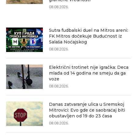
08.08.2026.
Sutra fudbalski duel na Mitros areni:
FK Mitros dočekuje Budućnost iz
Salaša Noćajskog
08.08.2026.
Električni trotinet nije igračka: Deca
mlađa od 14 godina ne smeju da ga
voze
08.08.2026.
Danas zatvaranje ulica u Sremskoj
Mitrovici: Evo gde će saobraćaj biti
obustavljen od 19 do 23 časa
08.08.2026.