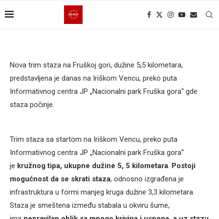
Nova trim staza na Fruškoj gori, dužine 5,5 kilometara,
predstavljena je danas na Iriškom Vencu, preko puta
Informativnog centra JP „Nacionalni park Fruška gora“ gde
staza počinje.
Trim staza sa startom na Iriškom Vencu, preko puta
Informativnog centra JP „Nacionalni park Fruška gora“
je
kružnog tipa, ukupne dužine 5, 5 kilometara
.
Postoji
mogućnost da se skrati staza
, odnosno izgrađena je
infrastruktura u formi manjeg kruga dužine 3,3 kilometara.
Staza je smeštena između stabala u okviru šume,
ima
nepravilan oblik sa mnogo krivina i uspona, a uz stazu