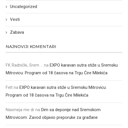
Uncategorized
Vesti
Zabava
NAJNOVIJI KOMENTARI
FK Radnički, Srem ...
na
EXPO karavan sutra stiže u Sremsku
Mitrovicu: Program od 18 časova na Trgu Ćire Milekića
Felt
na
EXPO karavan sutra stiže u Sremsku Mitrovicu:
Program od 18 časova na Trgu Ćire Milekića
Nasmeja me dr
na
Dim sa deponije nad Sremskom
Mitrovicom: Zavod objavio preporuke za građane