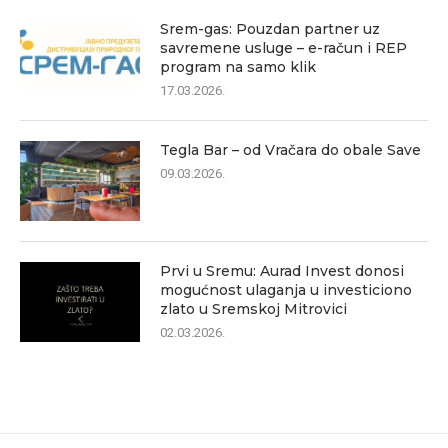
Srem-gas: Pouzdan partner uz
savremene usluge – e-račun i REP
program na samo klik
17.03.2026.
Tegla Bar – od Vračara do obale Save
09.03.2026.
Prvi u Sremu: Aurad Invest donosi
mogućnost ulaganja u investiciono
zlato u Sremskoj Mitrovici
02.03.2026.