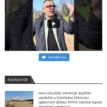
Zapratite nas
NAJNOVIJE
Novi rezultati merenja: Kvalitet
vazduha u Sremskoj Mitrovici
uglavnom dobar, PM10 čestice ispod
granične vrednosti