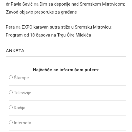
dr Pavle Savić
na
Dim sa deponije nad Sremskom Mitrovicom:
Zavod objavio preporuke za građane
Pera
na
EXPO karavan sutra stiže u Sremsku Mitrovicu:
Program od 18 časova na Trgu Ćire Milekića
ANKETA
Najčešće se informišem putem:
Štampe
Televizije
Radija
Interneta