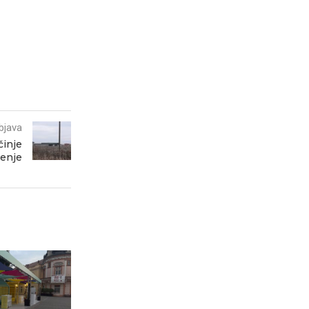
bjava
činje
enje