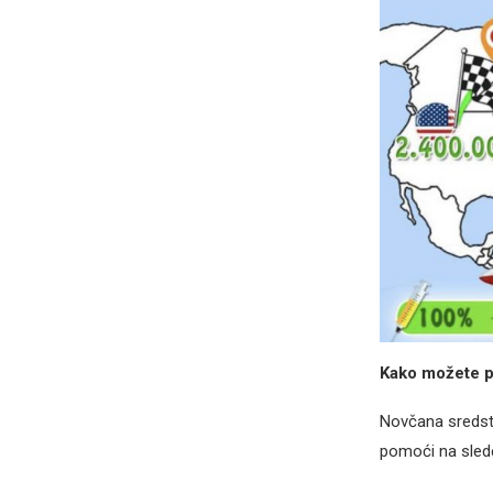
Kako možete 
Novčana sredstv
pomoći na sled