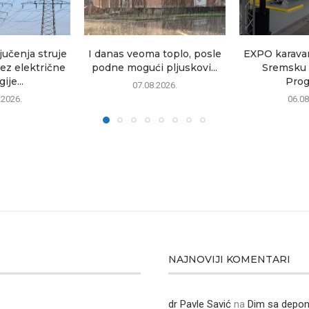
jučenja struje
I danas veoma toplo, posle
EXPO karavan
Bez električne
podne mogući pljuskovi...
Sremsku 
ije...
Prog
07.08.2026.
.2026.
06.08
NAJNOVIJI KOMENTARI
dr Pavle Savić
na
Dim sa depon