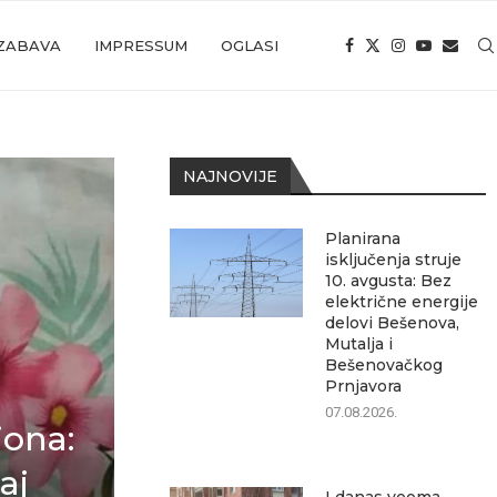
ZABAVA
IMPRESSUM
OGLASI
NAJNOVIJE
Planirana
isključenja struje
10. avgusta: Bez
električne energije
delovi Bešenova,
Mutalja i
Bešenovačkog
Prnjavora
07.08.2026.
iona:
aj