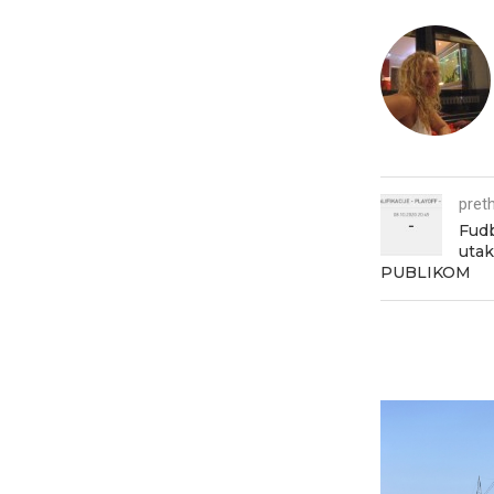
pret
Fudb
utak
PUBLIKOM