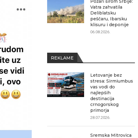
Požari širom Srbije:
Vatra zahvatila
Deliblatsku
peščaru, Ibarsku
klisuru i deponije
06.08.2026.
REKLAME
Letovanje bez
stresa: Sirmiumbus
vas vodi do
najlepših
destinacija
crnogorskog
primorja
28.07.2026.
Sremska Mitrovica