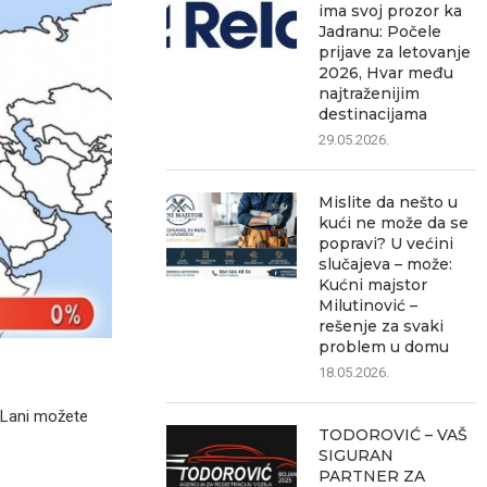
ima svoj prozor ka
Jadranu: Počele
prijave za letovanje
2026, Hvar među
najtraženijim
destinacijama
29.05.2026.
Mislite da nešto u
kući ne može da se
popravi? U većini
slučajeva – može:
Kućni majstor
Milutinović –
rešenje za svaki
problem u domu
18.05.2026.
 Lani možete
TODOROVIĆ – VAŠ
SIGURAN
PARTNER ZA