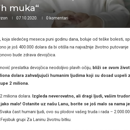
ih muka“
Ozon
07.10.2020.
0 komentari
 koja sledećeg meseca puni godinu dana, boluje od teške bolesti, sp
ebno je još 400.000 dolara da bi otišla na najvažnije životno putovanje 
onovo bude zdrava devojčica.
ović preslatka devojčica neodoljivo plavih očiju,
bliži se svom živo
liona dolara zahvaljujući humanim ljudima koji su dosad uspeli 
kupe 2 miliona.
 2 miliona dolara.
Izgleda neverovatno, ali dragi ljudi, vašim trudo
 jako malo! Ostanite uz našu Lanu, borite se još malo sa nama jer
Svaka čast humani ljudi, ovo su plodovi vašeg truda i rada – 2.000.00
 Fejsbuk grupi Za Laninu životnu bitku.