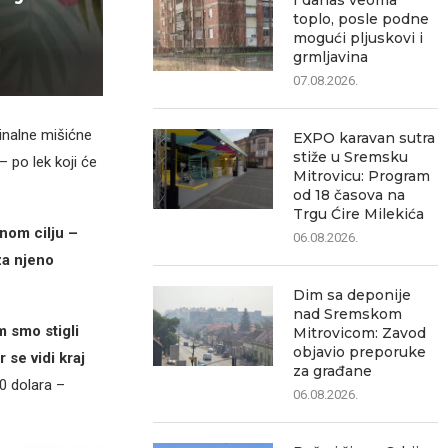
I danas veoma
toplo, posle podne
mogući pljuskovi i
grmljavina
07.08.2026.
inalne mišićne
EXPO karavan sutra
stiže u Sremsku
– po lek koji će
Mitrovicu: Program
od 18 časova na
Trgu Ćire Milekića
tnom cilju –
06.08.2026.
za njeno
Dim sa deponije
nad Sremskom
m smo stigli
Mitrovicom: Zavod
objavio preporuke
 se vidi kraj
za građane
0 dolara –
06.08.2026.