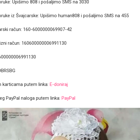
ruke: Upišimo 808 i pošaljimo SMS na 3030
ruke iz Švajcarske: Upišimo human808 i pošaljimo SMS na 455
arski račun: 160-6000000069907-42
izni račun: 160600000006991130
600000006991130
BDBRSBG
m karticama putem linka:
E-doniraj
eg PayPal naloga putem linka:
PayPal