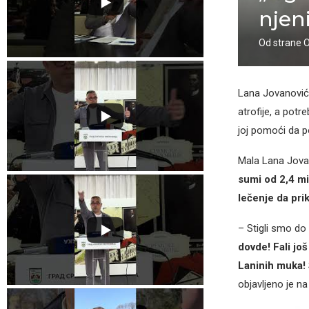
njen
Od strane
Lana Jovanović,
atrofije, a potr
joj pomoći da p
Mala Lana Jovan
sumi od 2,4 mi
lečenje da pri
– Stigli smo do
dovde! Fali još
Laninih muka!
objavljeno je na