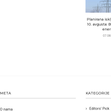
Planirana iskl
10. avgusta: 
energ
07.08
META
KATEGORIJE
Editors' Pick
O nama