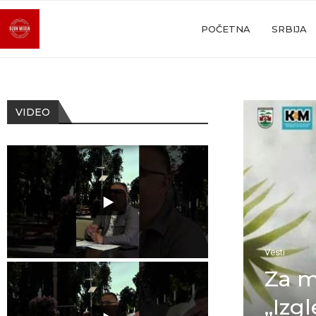
POČETNA
SRBIJA
VIDEO
Vesti
Za m
„Izgl