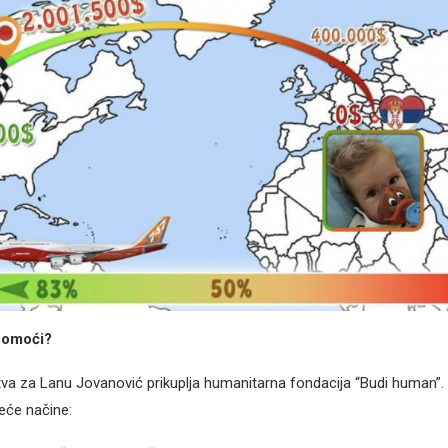
pomoći?
a za Lanu Jovanović prikuplja humanitarna fondacija “Budi human”.
eće načine: