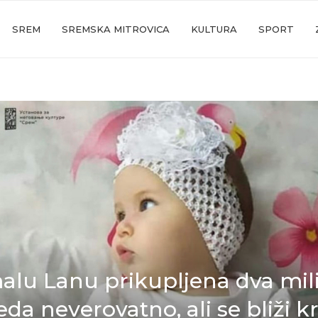
SREM
SREMSKA MITROVICA
KULTURA
SPORT
alu Lanu prikupljena dva mil
eda neverovatno, ali se bliži kr