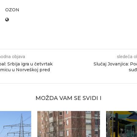
OZON
hodna objava
sledeća o
al: Srbija igra u četvrtak
Slučaj Jovanjica: Po
micu u Norveškoj pred
suđ
MOŽDA VAM SE SVIDI I