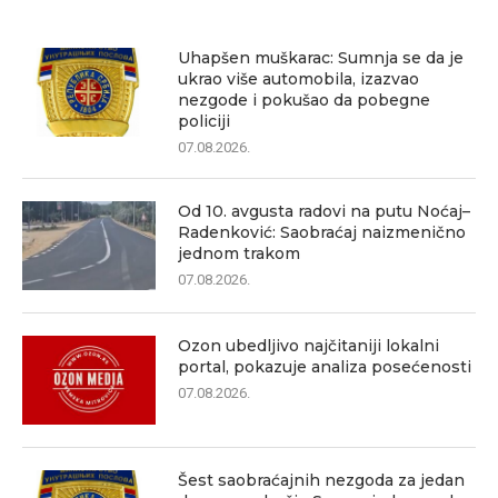
Uhapšen muškarac: Sumnja se da je
ukrao više automobila, izazvao
nezgode i pokušao da pobegne
policiji
07.08.2026.
Od 10. avgusta radovi na putu Noćaj–
Radenković: Saobraćaj naizmenično
jednom trakom
07.08.2026.
Ozon ubedljivo najčitaniji lokalni
portal, pokazuje analiza posećenosti
07.08.2026.
Šest saobraćajnih nezgoda za jedan