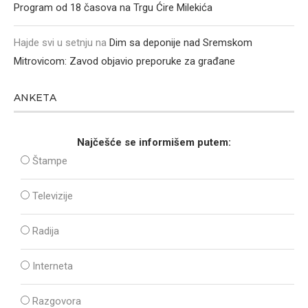
Program od 18 časova na Trgu Ćire Milekića
Hajde svi u setnju
na
Dim sa deponije nad Sremskom
Mitrovicom: Zavod objavio preporuke za građane
ANKETA
Najčešće se informišem putem:
Štampe
Televizije
Radija
Interneta
Razgovora