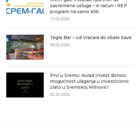
savremene usluge – e-račun i REP
program na samo klik
17.03.2026.
Tegla Bar – od Vračara do obale Save
09.03.2026.
Prvi u Sremu: Aurad Invest donosi
mogućnost ulaganja u investiciono
zlato u Sremskoj Mitrovici
02.03.2026.