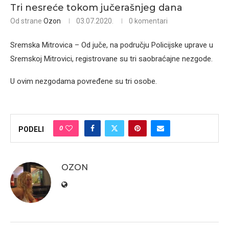
Tri nesreće tokom jučerašnjeg dana
Od strane
Ozon
03.07.2020.
0 komentari
Sremska Mitrovica – Od juče, na području Policijske uprave u
Sremskoj Mitrovici, registrovane su tri saobraćajne nezgode.
U ovim nezgodama povređene su tri osobe.
0
PODELI
OZON