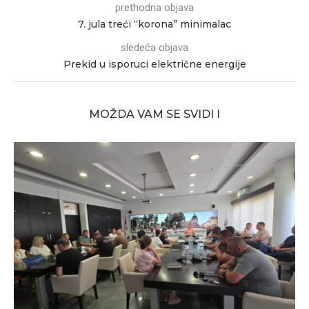
prethodna objava
7. jula treći “korona” minimalac
sledeća objava
Prekid u isporuci električne energije
MOŽDA VAM SE SVIDI I