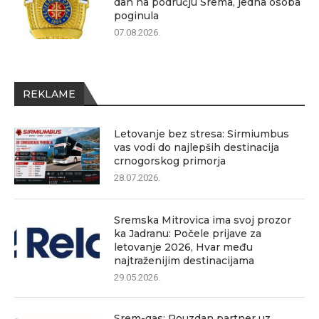
dan na području Srema, jedna osoba
poginula
07.08.2026.
REKLAME
Letovanje bez stresa: Sirmiumbus
vas vodi do najlepših destinacija
crnogorskog primorja
28.07.2026.
Sremska Mitrovica ima svoj prozor
ka Jadranu: Počele prijave za
letovanje 2026, Hvar među
najtraženijim destinacijama
29.05.2026.
Srem-gas: Pouzdan partner uz