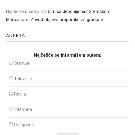
Hajde svi u setnju
na
Dim sa deponije nad Sremskom
Mitrovicom: Zavod objavio preporuke za građane
ANKETA
Najčešće se informišem putem:
Štampe
Televizije
Radija
Interneta
Razgovora