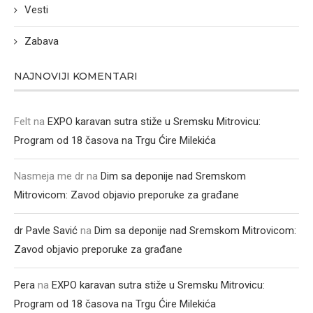
Vesti
Zabava
NAJNOVIJI KOMENTARI
Felt
na
EXPO karavan sutra stiže u Sremsku Mitrovicu:
Program od 18 časova na Trgu Ćire Milekića
Nasmeja me dr
na
Dim sa deponije nad Sremskom
Mitrovicom: Zavod objavio preporuke za građane
dr Pavle Savić
na
Dim sa deponije nad Sremskom Mitrovicom:
Zavod objavio preporuke za građane
Pera
na
EXPO karavan sutra stiže u Sremsku Mitrovicu:
Program od 18 časova na Trgu Ćire Milekića