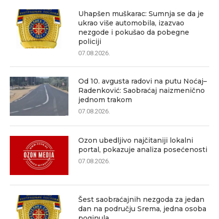
Uhapšen muškarac: Sumnja se da je
ukrao više automobila, izazvao
nezgode i pokušao da pobegne
policiji
07.08.2026.
Od 10. avgusta radovi na putu Noćaj–
Radenković: Saobraćaj naizmenično
jednom trakom
07.08.2026.
Ozon ubedljivo najčitaniji lokalni
portal, pokazuje analiza posećenosti
07.08.2026.
Šest saobraćajnih nezgoda za jedan
dan na području Srema, jedna osoba
poginula