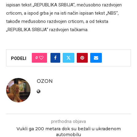
ispisan tekst „REPUBLIKA SRBIJA“, mećusobno razdvojen
crticom, a ispod grba je na isti način ispisan tekst „NBS“,
takođe međusobno razdvojen crticom, a od teksta
„REPUBLIKA SRBIJA“ razdvojen tačkama.
0
PODELI
OZON
prethodna objava
Vukli ga 200 metara dok su bežali u ukradenom
automobilu