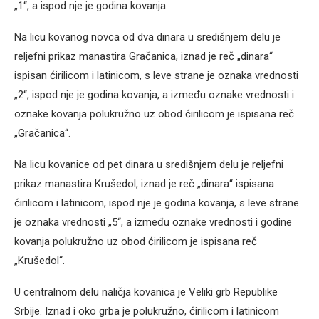
„1“, a ispod nje je godina kovanja.
Na licu kovanog novca od dva dinara u središnjem delu je
reljefni prikaz manastira Gračanica, iznad je reč „dinara“
ispisan ćirilicom i latinicom, s leve strane je oznaka vrednosti
„2“, ispod nje je godina kovanja, a između oznake vrednosti i
oznake kovanja polukružno uz obod ćirilicom je ispisana reč
„Gračanica“.
Na licu kovanice od pet dinara u središnjem delu je reljefni
prikaz manastira Krušedol, iznad je reč „dinara“ ispisana
ćirilicom i latinicom, ispod nje je godina kovanja, s leve strane
je oznaka vrednosti „5“, a između oznake vrednosti i godine
kovanja polukružno uz obod ćirilicom je ispisana reč
„Krušedol“.
U centralnom delu naličja kovanica je Veliki grb Republike
Srbije. Iznad i oko grba je polukružno, ćirilicom i latinicom