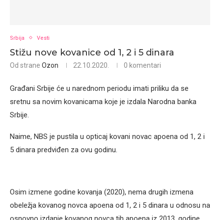
Srbija
Vesti
Stižu nove kovanice od 1, 2 i 5 dinara
Od strane
Ozon
22.10.2020.
0 komentari
Građani Srbije će u narednom periodu imati priliku da se
sretnu sa novim kovanicama koje je izdala Narodna banka
Srbije.
Naime, NBS je pustila u opticaj kovani novac apoena od 1, 2 i
5 dinara predviđen za ovu godinu.
Osim izmene godine kovanja (2020), nema drugih izmena
obeležja kovanog novca apoena od 1, 2 i 5 dinara u odnosu na
osnovno izdanje kovanog novca tih apoena iz 2013. godine.