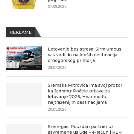
07.08.2026.
REKLAME
Letovanje bez stresa: Sirmiumbus
vas vodi do najlepših destinacija
crnogorskog primorja
28.07.2026.
Sremska Mitrovica ima svoj prozor
ka Jadranu: Počele prijave za
letovanje 2026, Hvar među
najtraženijim destinacijama
29.05.2026.
Srem-gas: Pouzdan partner uz
savremene usluge – e-račun i REP