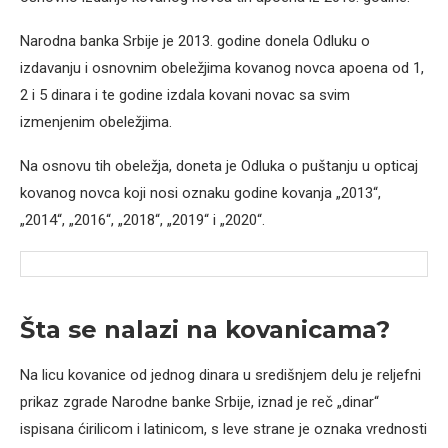
Narodna banka Srbije je 2013. godine donela Odluku o
izdavanju i osnovnim obeležjima kovanog novca apoena od 1,
2 i 5 dinara i te godine izdala kovani novac sa svim
izmenjenim obeležjima.
Na osnovu tih obeležja, doneta je Odluka o puštanju u opticaj
kovanog novca koji nosi oznaku godine kovanja „2013“,
„2014“, „2016“, „2018“, „2019“ i „2020“.
Šta se nalazi na kovanicama?
Na licu kovanice od jednog dinara u središnjem delu je reljefni
prikaz zgrade Narodne banke Srbije, iznad je reč „dinar“
ispisana ćirilicom i latinicom, s leve strane je oznaka vrednosti