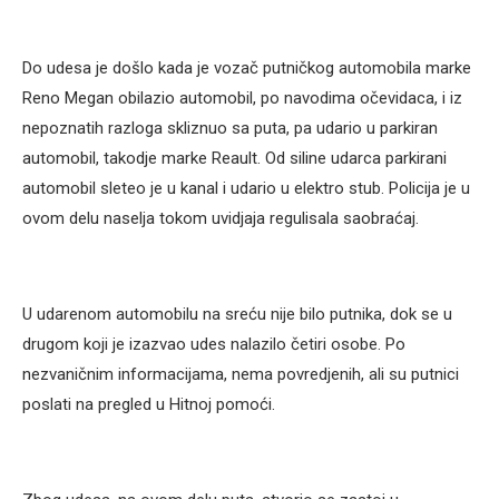
Do udesa je došlo kada je vozač putničkog automobila marke
Reno Megan obilazio automobil, po navodima očevidaca, i iz
nepoznatih razloga skliznuo sa puta, pa udario u parkiran
automobil, takodje marke Reault. Od siline udarca parkirani
automobil sleteo je u kanal i udario u elektro stub. Policija je u
ovom delu naselja tokom uvidjaja regulisala saobraćaj.
U udarenom automobilu na sreću nije bilo putnika, dok se u
drugom koji je izazvao udes nalazilo četiri osobe. Po
nezvaničnim informacijama, nema povredjenih, ali su putnici
poslati na pregled u Hitnoj pomoći.