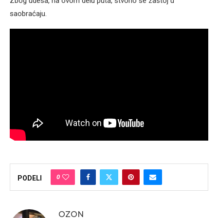
Zbog udesa, na ovom delu puta, stvorio se zastoj u
saobraćaju.
0
PODELI
OZON