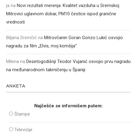
ja
na
Novi rezultati merenja: Kvalitet vazduha u Sremskoj
Mitrovici uglavnom dobar, PM10 čestice ispod granične
vrednosti
Biljana Sremčić
na
Mitrovčanin Goran Gonzo Lukić osvojio
nagradu za film „Elvis, moj komšija“
Milena
na
Desetogodišnji Teodor Vujanić osvojio prvu nagradu
na međunarodnom takmičenju u Španiji
ANKETA
Najčešće se informišem putem:
Štampe
Televizije