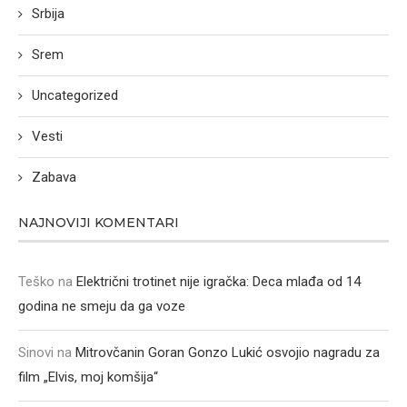
Srbija
Srem
Uncategorized
Vesti
Zabava
NAJNOVIJI KOMENTARI
Teško
na
Električni trotinet nije igračka: Deca mlađa od 14
godina ne smeju da ga voze
Sinovi
na
Mitrovčanin Goran Gonzo Lukić osvojio nagradu za
film „Elvis, moj komšija“