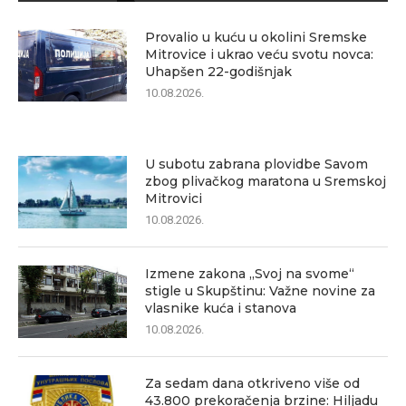
Provalio u kuću u okolini Sremske
Mitrovice i ukrao veću svotu novca:
Uhapšen 22-godišnjak
10.08.2026.
U subotu zabrana plovidbe Savom
zbog plivačkog maratona u Sremskoj
Mitrovici
10.08.2026.
Izmene zakona „Svoj na svome“
stigle u Skupštinu: Važne novine za
vlasnike kuća i stanova
10.08.2026.
Za sedam dana otkriveno više od
43.800 prekoračenja brzine: Hiljadu