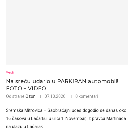
Vesti
Na sreću udario u PARKIRAN automobil!
FOTO – VIDEO
Od strane
Ozon
07.10.2020.
0 komentari
Sremska Mitrovica – Saobraćajni udes dogodio se danas oko
16 časova u Laćarku, u ulici 1. Novembar, iz pravca Martinaca
na ulazu u Laćarak.