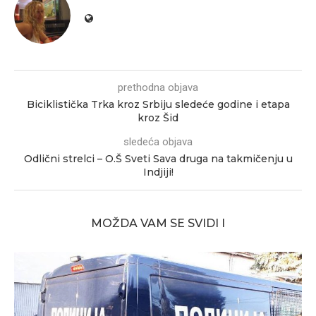
prethodna objava
Biciklistička Trka kroz Srbiju sledeće godine i etapa
kroz Šid
sledeća objava
Odlični strelci – O.Š Sveti Sava druga na takmičenju u
Indjiji!
MOŽDA VAM SE SVIDI I