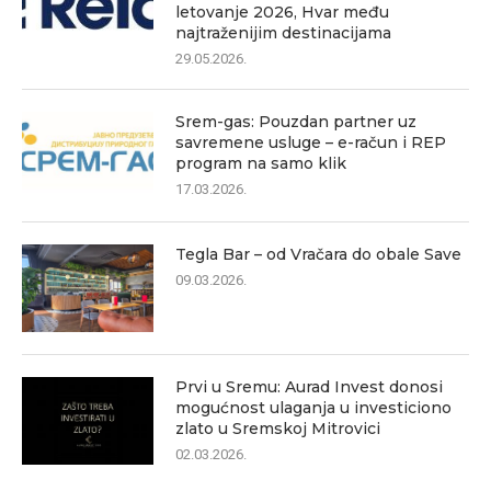
letovanje 2026, Hvar među
najtraženijim destinacijama
29.05.2026.
Srem-gas: Pouzdan partner uz
savremene usluge – e-račun i REP
program na samo klik
17.03.2026.
Tegla Bar – od Vračara do obale Save
09.03.2026.
Prvi u Sremu: Aurad Invest donosi
mogućnost ulaganja u investiciono
zlato u Sremskoj Mitrovici
02.03.2026.