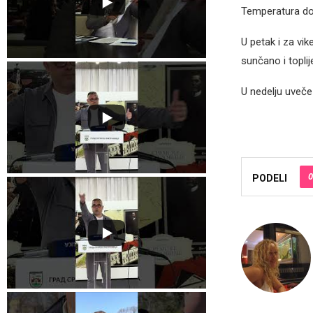
Temperatura do
U petak i za vi
sunčano i toplij
U nedelju uveč
0
PODELI