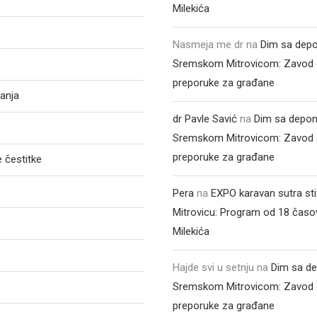
Milekića
Nasmeja me dr
na
Dim sa depo
Sremskom Mitrovicom: Zavod 
preporuke za građane
anja
dr Pavle Savić
na
Dim sa depon
Sremskom Mitrovicom: Zavod 
preporuke za građane
 čestitke
Pera
na
EXPO karavan sutra st
Mitrovicu: Program od 18 časo
Milekića
Hajde svi u setnju
na
Dim sa de
Sremskom Mitrovicom: Zavod 
preporuke za građane