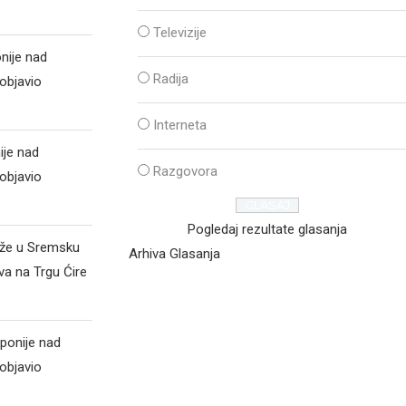
Televizije
nije nad
Radija
objavio
Interneta
ije nad
Razgovora
objavio
Pogledaj rezultate glasanja
iže u Sremsku
Arhiva Glasanja
va na Trgu Ćire
ponije nad
objavio