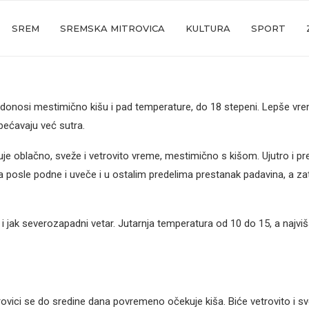
SREM
SREMSKA MITROVICA
KULTURA
SPORT
donosi mestimično kišu i pad temperature, do 18 stepeni. Lepše v
bećavaju već sutra.
kuje oblačno, sveže i vetrovito vreme, mestimično s kišom. Ujutro i p
 posle podne i uveče i u ostalim predelima prestanak padavina, a za
 jak severozapadni vetar. Jutarnja temperatura od 10 do 15, a najvi
ovici se do sredine dana povremeno očekuje kiša. Biće vetrovito i sv