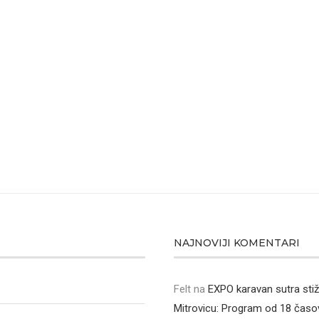
NAJNOVIJI KOMENTARI
Felt
na
EXPO karavan sutra sti
Mitrovicu: Program od 18 časo