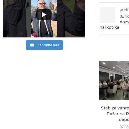
pret
Juri
dozv
narkotika
Zapratite nas
Štab za vanre
Požar na R
depon
07.08