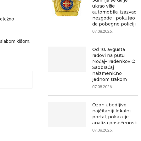
Sumnja se da je
ukrao više
automobila, izazvao
nezgode i pokušao
retežno
da pobegne policiji
07.08.2026.
 slabom kišom.
Od 10. avgusta
radovi na putu
Noćaj–Radenković:
Saobraćaj
naizmenično
jednom trakom
07.08.2026.
Ozon ubedljivo
najčitaniji lokalni
portal, pokazuje
analiza posećenosti
07.08.2026.