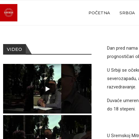
POČETNA
SRBIJA
Dan pred nama 
VIDEO
prognostičari o
U Srbiji se oče
severozapadu, a
razvedravanje.
Duvaće umeren i
do 18 stepeni.
U Sremskoj Mitr