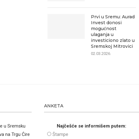
Prvi u Sremu: Aurad
Invest donosi
mogućnost
ulaganja u
investiciono zlato u
Sremskoj Mitrovici
02.03.2026.
ANKETA
že u Sremsku
Najčešće se informišem putem:
va na Trgu Ćire
Štampe