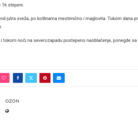
 16 stepeni.
kend jutra sveža, po kotlinama mestimično i maglovita. Tokom dana p
e.
e i tokom noći na severozapadu postepeno naoblačenje, ponegde sa
OZON