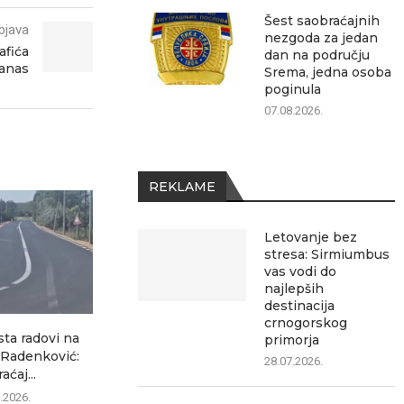
Šest saobraćajnih
bjava
nezgoda za jedan
afića
dan na području
danas
Srema, jedna osoba
poginula
07.08.2026.
REKLAME
Letovanje bez
stresa: Sirmiumbus
vas vodi do
najlepših
destinacija
crnogorskog
sta radovi na
Ozon ubedljivo najčitaniji
Šest saobrać
primorja
–Radenković:
lokalni portal, pokazuje
za jedan dan 
28.07.2026.
aćaj...
analiza posećenosti
07.0
.2026.
07.08.2026.