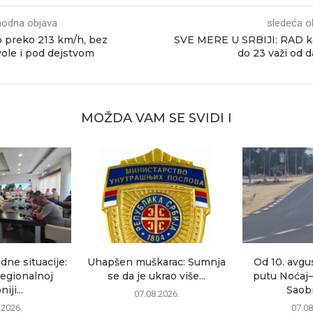
hodna objava
sledeća o
o preko 213 km/h, bez
SVE MERE U SRBIJI: RAD k
ole i pod dejstvom
do 23 važi od 
MOŽDA VAM SE SVIDI I
dne situacije:
Uhapšen muškarac: Sumnja
Od 10. avgu
egionalnoj
se da je ukrao više...
putu Noćaj
iji...
Saobr
07.08.2026.
.2026.
07.08