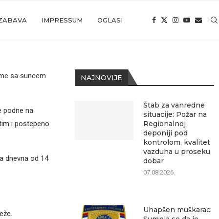
ZABAVA
IMPRESSUM
OGLASI
reme sa suncem
NAJNOVIJE
Štab za vanredne
re podne na
situacije: Požar na
tim i postepeno
Regionalnoj
deponiji pod
kontrolom, kvalitet
vazduha u proseku
ša dnevna od 14
dobar
07.08.2026.
Uhapšen muškarac:
eže.