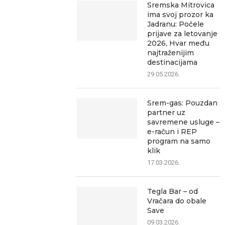
Sremska Mitrovica
ima svoj prozor ka
Jadranu: Počele
prijave za letovanje
2026, Hvar među
najtraženijim
destinacijama
29.05.2026.
Srem-gas: Pouzdan
partner uz
savremene usluge –
e-račun i REP
program na samo
klik
17.03.2026.
Tegla Bar – od
Vračara do obale
Save
09.03.2026.