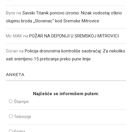
Вуле
na
Savski Titanik ponovo izronio: Nizak vodostaj otkrio
olupinu broda „Slovenac“ kod Sremske Mitrovice
Mc MAK
na
POŽAR NA DEPONIJI U SREMSKOJ MITROVICI
Goran
na
Policija dronovima kontroliše saobraćaj: Za nekoliko
sati snimljeno 15 preticanja preko pune linije
ANKETA
Najčešće se informišem putem:
Štampe
Televizije
Radija