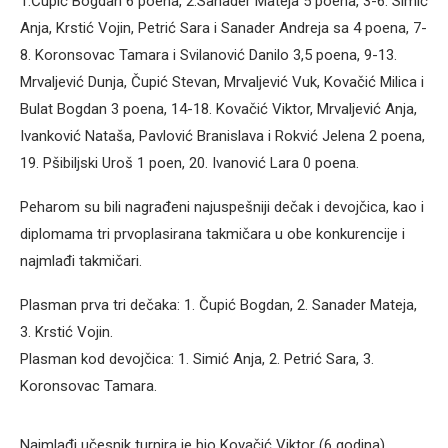
1.Čupić Bogdan 6 poena, 2.Sanader Mateja 5 poena, 3-6. Simić
Anja, Krstić Vojin, Petrić Sara i Sanader Andreja sa 4 poena, 7-
8. Koronsovac Tamara i Svilanović Danilo 3,5 poena, 9-13.
Mrvaljević Dunja, Čupić Stevan, Mrvaljević Vuk, Kovačić Milica i
Bulat Bogdan 3 poena, 14-18. Kovačić Viktor, Mrvaljević Anja,
Ivanković Nataša, Pavlović Branislava i Rokvić Jelena 2 poena,
19. Pšibiljski Uroš 1 poen, 20. Ivanović Lara 0 poena.
Peharom su bili nagrađeni najuspešniji dečak i devojčica, kao i
diplomama tri prvoplasirana takmičara u obe konkurencije i
najmlađi takmičari.
Plasman prva tri dečaka: 1. Čupić Bogdan, 2. Sanader Mateja,
3. Krstić Vojin.
Plasman kod devojčica: 1. Simić Anja, 2. Petrić Sara, 3.
Koronsovac Tamara.
Najmlađi učesnik turnira je bio Kovačić Viktor (6 godina),