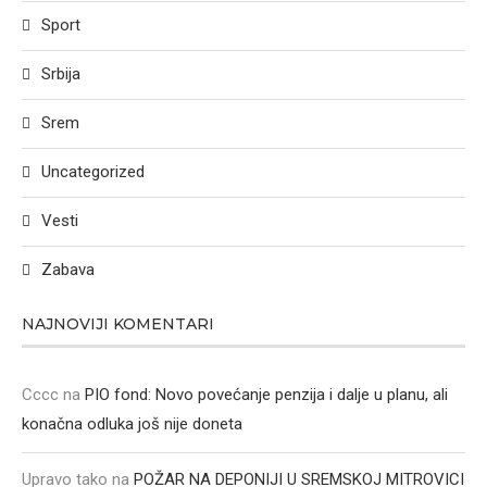
Sport
Srbija
Srem
Uncategorized
Vesti
Zabava
NAJNOVIJI KOMENTARI
Cccc
na
PIO fond: Novo povećanje penzija i dalje u planu, ali
konačna odluka još nije doneta
Upravo tako
na
POŽAR NA DEPONIJI U SREMSKOJ MITROVICI