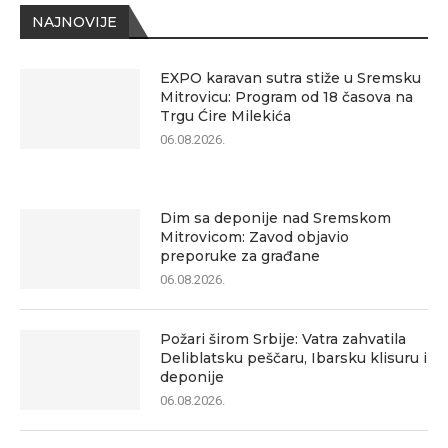
NAJNOVIJE
EXPO karavan sutra stiže u Sremsku
Mitrovicu: Program od 18 časova na
Trgu Ćire Milekića
06.08.2026.
Dim sa deponije nad Sremskom
Mitrovicom: Zavod objavio
preporuke za građane
06.08.2026.
Požari širom Srbije: Vatra zahvatila
Deliblatsku peščaru, Ibarsku klisuru i
deponije
06.08.2026.