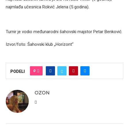
najmlađa učesnica Rokvić Jelena (5 godina).
Turnir je vodio međunarodni šahovski majstor Petar Benković.
Izvor/foto: Šahovski klub „Horizont“
0
PODELI
OZON