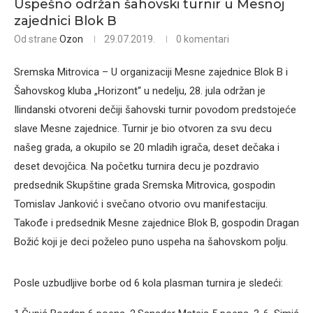
Uspešno održan šahovski turnir u Mesnoj
zajednici Blok B
Od strane
Ozon
29.07.2019.
0 komentari
Sremska Mitrovica – U organizaciji Mesne zajednice Blok B i
Šahovskog kluba „Horizont“ u nedelju, 28. jula održan je
Ilindanski otvoreni dečiji šahovski turnir povodom predstojeće
slave Mesne zajednice. Turnir je bio otvoren za svu decu
našeg grada, a okupilo se 20 mladih igrača, deset dečaka i
deset devojčica. Na početku turnira decu je pozdravio
predsednik Skupštine grada Sremska Mitrovica, gospodin
Tomislav Janković i svečano otvorio ovu manifestaciju.
Takođe i predsednik Mesne zajednice Blok B, gospodin Dragan
Božić koji je deci poželeo puno uspeha na šahovskom polju.
Posle uzbudljive borbe od 6 kola plasman turnira je sledeći: