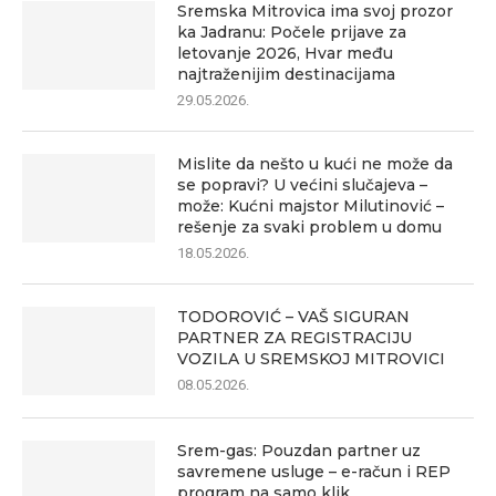
Sremska Mitrovica ima svoj prozor
ka Jadranu: Počele prijave za
letovanje 2026, Hvar među
najtraženijim destinacijama
29.05.2026.
Mislite da nešto u kući ne može da
se popravi? U većini slučajeva –
može: Kućni majstor Milutinović –
rešenje za svaki problem u domu
18.05.2026.
TODOROVIĆ – VAŠ SIGURAN
PARTNER ZA REGISTRACIJU
VOZILA U SREMSKOJ MITROVICI
08.05.2026.
Srem-gas: Pouzdan partner uz
savremene usluge – e-račun i REP
program na samo klik