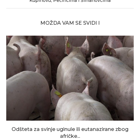
Kupinovu, Pećincima i Šimanovcima
MOŽDA VAM SE SVIDI I
Odšteta za svinje uginule ili eutanazirane zbog
afričke...