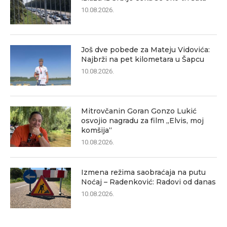
10.08.2026.
Još dve pobede za Mateju Vidovića:
Najbrži na pet kilometara u Šapcu
10.08.2026.
Mitrovčanin Goran Gonzo Lukić
osvojio nagradu za film „Elvis, moj
komšija“
10.08.2026.
Izmena režima saobraćaja na putu
Noćaj – Radenković: Radovi od danas
10.08.2026.