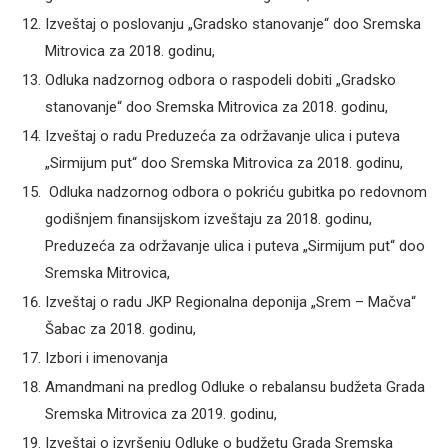
Izveštaj o poslovanju „Gradsko stanovanje“ doo Sremska
Mitrovica za 2018. godinu,
Odluka nadzornog odbora o raspodeli dobiti „Gradsko
stanovanje“ doo Sremska Mitrovica za 2018. godinu,
Izveštaj o radu Preduzeća za održavanje ulica i puteva
„Sirmijum put“ doo Sremska Mitrovica za 2018. godinu,
Odluka nadzornog odbora o pokriću gubitka po redovnom
godišnjem finansijskom izveštaju za 2018. godinu,
Preduzeća za održavanje ulica i puteva „Sirmijum put“ doo
Sremska Mitrovica,
Izveštaj o radu JKP Regionalna deponija „Srem – Mačva“
Šabac za 2018. godinu,
Izbori i imenovanja
Amandmani na predlog Odluke o rebalansu budžeta Grada
Sremska Mitrovica za 2019. godinu,
Izveštaj o izvršenju Odluke o budžetu Grada Sremska