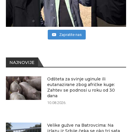
Zapratite nas
NAJNOVIJE
Odšteta za svinje uginule ili
eutanazirane zbog afričke kuge:
Zahtev se podnosi u roku od 30
dana
10.08.2026.
Velike gužve na Batrovcima: Na
izlazu iz Srbije čeka se oko tri sata