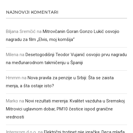
NAJNOVIJI KOMENTARI
Biljana Sremčić
na
Mitrovčanin Goran Gonzo Lukić osvojio
nagradu za film „Elvis, moj komšija“
Milena
na
Desetogodišnji Teodor Vujanić osvojio prvu nagradu
na međunarodnom takmičenju u Španiji
Hmmm
na
Nova pravila za penzije u Srbiji: Šta se zaista
menja, a šta ostaje isto?
Marko
na
Novi rezultati merenja: Kvalitet vazduha u Sremskoj
Mitrovici uglavnom dobar, PM10 čestice ispod granične
vrednosti
Interprom d.o.o.
na
Električni trotinet nije igračka: Deca mlađa