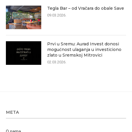
Tegla Bar – od Vračara do obale Save
09.03.2026.
Prvi u Sremu: Aurad Invest donosi
mogućnost ulaganja u investiciono
zlato u Sremskoj Mitrovici
02.03.2026.
META
O nama