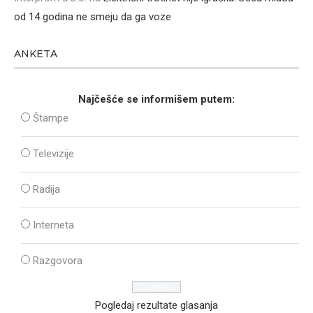
od 14 godina ne smeju da ga voze
ANKETA
Najčešće se informišem putem:
Štampe
Televizije
Radija
Interneta
Razgovora
Pogledaj rezultate glasanja