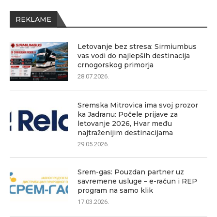
REKLAME
Letovanje bez stresa: Sirmiumbus
vas vodi do najlepših destinacija
crnogorskog primorja
28.07.2026.
Sremska Mitrovica ima svoj prozor
ka Jadranu: Počele prijave za
letovanje 2026, Hvar među
najtraženijim destinacijama
29.05.2026.
Srem-gas: Pouzdan partner uz
savremene usluge – e-račun i REP
program na samo klik
17.03.2026.