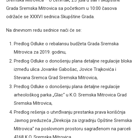
Sremska Mitrovica – U četvrtak, 25. jula u sali I skupštine
Grada Sremska Mitrovica sa početkom u 10:00 časova
održaće se XXXVI sednica Skupštine Grada.
Na dnevnom redu sednice naći će se:
Predlog Odluke o rebalansu budžeta Grada Sremska
Mitrovica za 2019. godinu,
Predlog Odluke o donošenju plana detaljne regulacije bloka
između ulica Jovanke Gabošac, Jovice Trajkovića i
Stevana Sremca Grad Sremska Mitrovica,
Predlog Odluke o donošenju plana detaljne regulacije
arheološkog parka „Glac“ u K.O. Sremska Mitrovica Grad
Sremska Mitrovica,
Predlog rešenja o utvrđivanju prestanka prava korišćnja
Javnog preduzeća „Direkcija za izgradnju Opštine Sremska
Mitrovica“ na poslovnom prostoru sagrađenom na parceli
4168 K.O. Sremska Mitrovica,