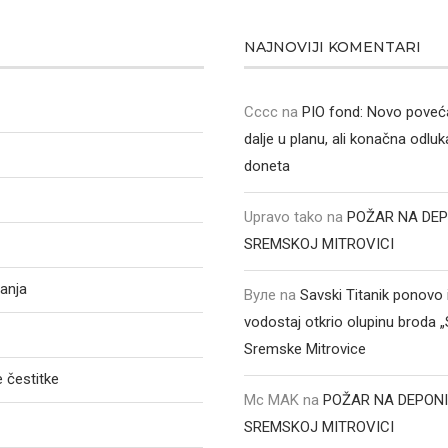
NAJNOVIJI KOMENTARI
Cccc
na
PIO fond: Novo poveća
dalje u planu, ali konačna odluka
doneta
Upravo tako
na
POŽAR NA DEP
SREMSKOJ MITROVICI
anja
Вуле
na
Savski Titanik ponovo 
vodostaj otkrio olupinu broda 
Sremske Mitrovice
 čestitke
Mc MAK
na
POŽAR NA DEPONI
SREMSKOJ MITROVICI