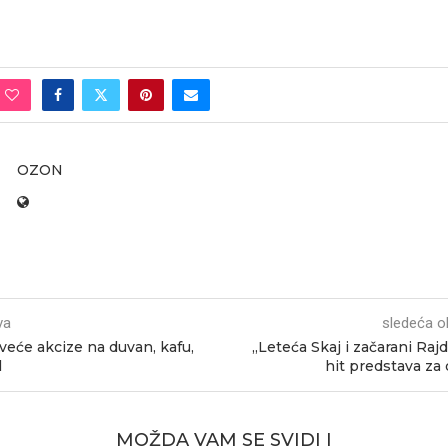
OZON
va
sledeća o
 veće akcize na duvan, kafu,
„Leteća Skaj i začarani Rajd
l
hit predstava za
MOŽDA VAM SE SVIDI I