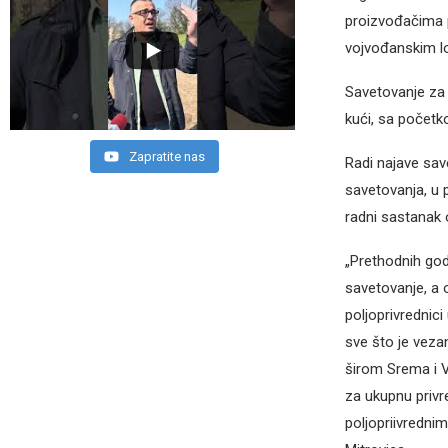
proizvođačima p
vojvođanskim l
Savetovanje za 
kući, sa početk
Zapratite nas
Radi najave sav
savetovanja, u 
radni sastanak 
„Prethodnih god
savetovanje, a
poljoprivrednic
sve što je veza
širom Srema i Vo
za ukupnu privr
poljopriivredni