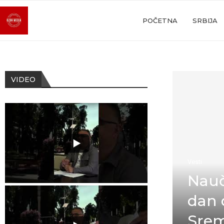
POČETNA
SRBIJA
VIDEO
Vesti
Nauč
dan 
Srem