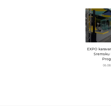
EXPO karavan 
Sremsku M
Progr
06.08