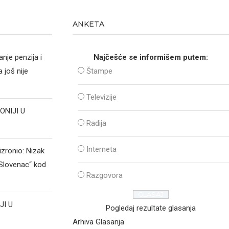
ANKETA
nje penzija i
Najčešće se informišem putem:
 još nije
Štampe
Televizije
ONIJI U
Radija
Interneta
izronio: Nizak
„Slovenac“ kod
Razgovora
JI U
Pogledaj rezultate glasanja
Arhiva Glasanja