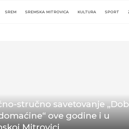
SREM
SREMSKA MITROVICA
KULTURA
SPORT
no-stručno savetovanje „Dob
domaćine“ ove godine i u
skoj Mitrovici