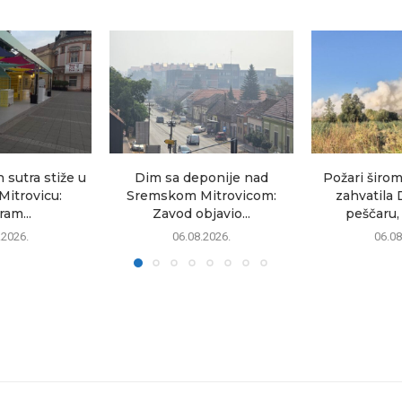
sutra stiže u
Dim sa deponije nad
Požari širom
itrovicu:
Sremskom Mitrovicom:
zahvatila 
am...
Zavod objavio...
peščaru, 
.2026.
06.08.2026.
06.08