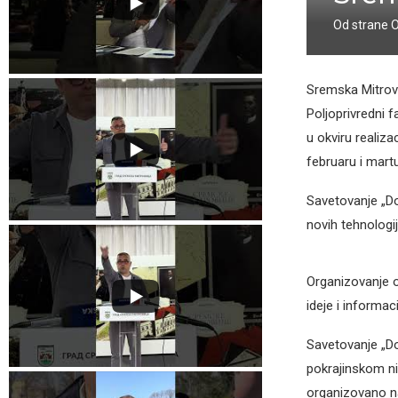
Od strane
Sremska Mitrovi
Poljoprivredni 
u okviru realiz
februaru i mart
Savetovanje „Do
novih tehnologij
Organizovanje o
ideje i informa
Savetovanje „D
pokrajinskom niv
organizovano na