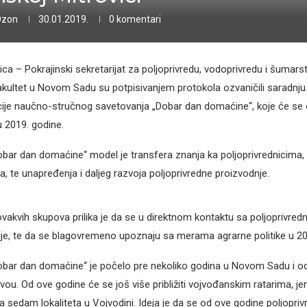
Ozon
30.01.2019.
0 komentari
ca – Pokrajinski sekretarijat za poljoprivredu, vodoprivredu i šumarst
fakultet u Novom Sadu su potpisivanjem protokola ozvaničili saradnju d
acije naučno-stručnog savetovanja „Dobar dan domaćine“, koje će se 
u 2019. godine.
bar dan domaćine“ model je transfera znanja ka poljoprivrednicima, 
a, te unapređenja i daljeg razvoja poljoprivredne proizvodnje.
vakvih skupova prilika je da se u direktnom kontaktu sa poljoprivre
cije, te da se blagovremeno upoznaju sa merama agrarne politike u 20
obar dan domaćine“ je počelo pre nekoliko godina u Novom Sadu i o
ou. Od ove godine će se još više približiti vojvođanskim ratarima, jer 
 sedam lokaliteta u Vojvodini. Ideja je da se od ove godine poljopri