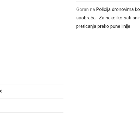
Goran
na
Policija dronovima ko
saobraćaj: Za nekoliko sati sni
preticanja preko pune linije
ed