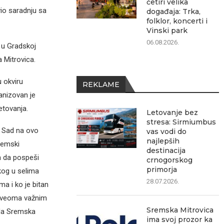
četiri velika
vio saradnju sa
događaja: Trka,
folklor, koncerti i
Vinski park
06.08.2026.
 u Gradskoj
 Mitrovica.
 okviru
REKLAME
anizovan je
etovanja.
Letovanje bez
stresa: Sirmiumbus
i Sad na ovo
vas vodi do
najlepših
remski
destinacija
a da pospeši
crnogorskog
primorja
kog u selima
28.07.2026.
ma i ko je bitan
o veoma važnim
Sremska Mitrovica
ada Sremska
ima svoj prozor ka