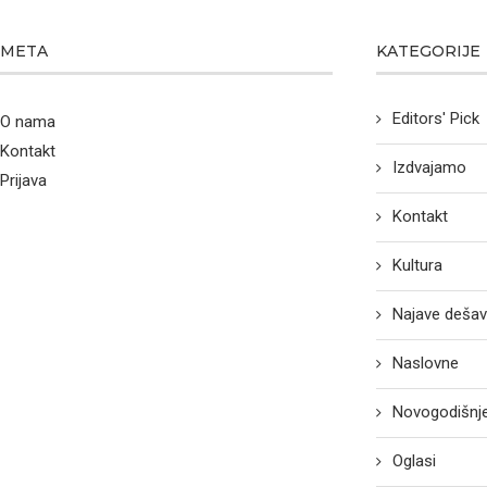
META
KATEGORIJE
Editors' Pick
O nama
Kontakt
Izdvajamo
Prijava
Kontakt
Kultura
Najave dešav
Naslovne
Novogodišnje
Oglasi