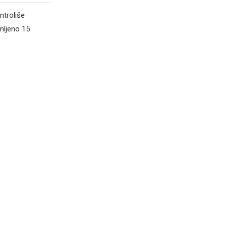
ntroliše
mljeno 15