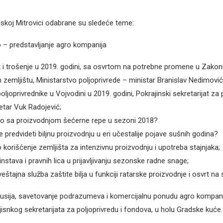
koj Mitrovici odabrane su sledeće teme:
o – predstavljanje agro kompanija
t i trošenje u 2019. godini, sa osvrtom na potrebne promene u Zakon
 zemljištu, Ministarstvo poljoprivrede – ministar Branislav Nedimović
poljoprivrednike u Vojvodini u 2019. godini, Pokrajinski sekretarijat za 
etar Vuk Radojević;
lo sa proizvodnjom šećerne repe u sezoni 2018?
e predvideti biljnu proizvodnju u eri učestalije pojave sušnih godina?
 korišćenje zemljišta za intenzivnu proizvodnju i upotreba stajnjaka;
stava i pravnih lica u prijavljivanju sezonske radne snage;
štajna služba zaštite bilja u funkciji ratarske proizvodnje i osvrt na 
usija, savetovanje podrazumeva i komercijalnu ponudu agro kompanij
isnkog sekretarijata za poljoprivredu i fondova, u holu Gradske kuće.