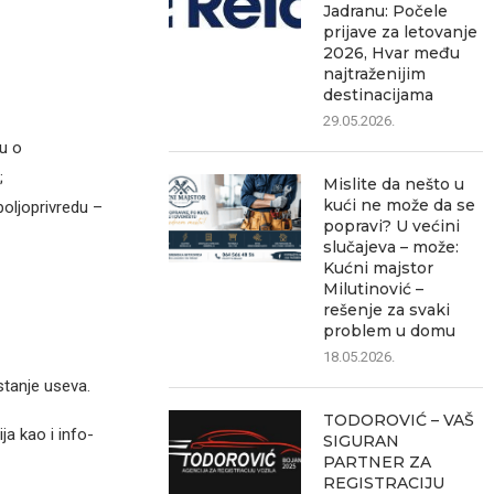
Jadranu: Počele
prijave za letovanje
2026, Hvar među
najtraženijim
destinacijama
29.05.2026.
u o
;
Mislite da nešto u
kući ne može da se
poljoprivredu –
popravi? U većini
slučajeva – može:
Kućni majstor
Milutinović –
rešenje za svaki
problem u domu
18.05.2026.
stanje useva.
TODOROVIĆ – VAŠ
a kao i info-
SIGURAN
PARTNER ZA
REGISTRACIJU