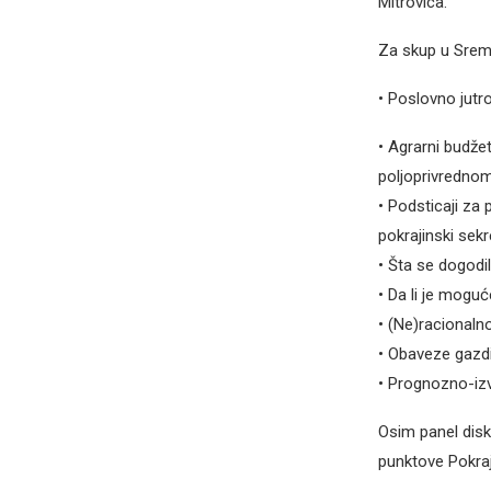
Mitrovica.
Za skup u Srems
• Poslovno jutr
• Agrarni budže
poljoprivrednom
• Podsticaji za 
pokrajinski sekr
• Šta se dogodi
• Da li je moguć
• (Ne)racionalno
• Obaveze gazdin
• Prognozno-izve
Osim panel disk
punktove Pokraj