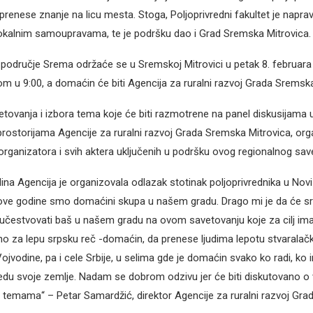
renese znanje na licu mesta. Stoga, Poljoprivredni fakultet je napra
okalnim samoupravama, te je podršku dao i Grad Sremska Mitrovica.
područje Srema održaće se u Sremskoj Mitrovici u petak 8. februara
om u 9:00, a domaćin će biti Agencija za ruralni razvoj Grada Sremska
etovanja i izbora tema koje će biti razmotrene na panel diskusijama u
prostorijama Agencije za ruralni razvoj Grada Sremska Mitrovica, org
organizatora i svih aktera uključenih u podršku ovog regionalnog sav
ina Agencija je organizovala odlazak stotinak poljoprivrednika u Nov
 ove godine smo domaćini skupa u našem gradu. Drago mi je da će s
i učestvovati baš u našem gradu na ovom savetovanju koje za cilj im
no za lepu srpsku reč -domaćin, da prenese ljudima lepotu stvaralač
jvodine, pa i cele Srbije, u selima gde je domaćin svako ko radi, ko i
edu svoje zemlje. Nadam se dobrom odzivu jer će biti diskutovano 
m temama“ – Petar Samardžić, direktor Agencije za ruralni razvoj Gr