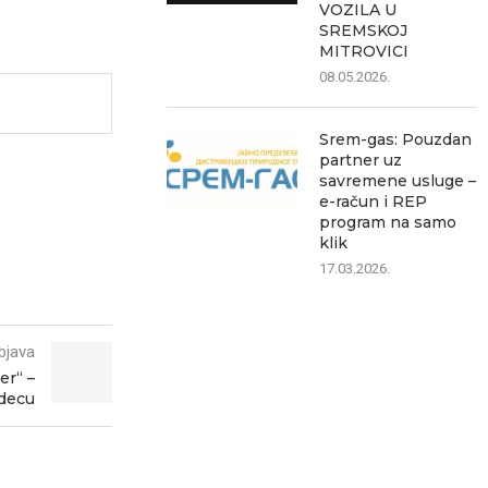
VOZILA U
SREMSKOJ
MITROVICI
08.05.2026.
Srem-gas: Pouzdan
partner uz
savremene usluge –
e-račun i REP
program na samo
klik
17.03.2026.
bjava
er“ –
 decu