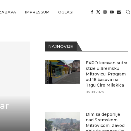
ZABAVA
IMPRESSUM
OGLASI
NAJNOVIJE
EXPO karavan sutra
stiže u Sremsku
Mitrovicu: Program
od 18 časova na
Trgu Ćire Milekića
06.08.2026.
ar
Dim sa deponije
nad Sremskom
Mitrovicom: Zavod