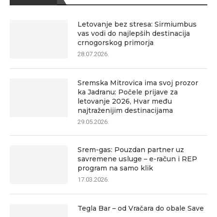
Letovanje bez stresa: Sirmiumbus
vas vodi do najlepših destinacija
crnogorskog primorja
28.07.2026.
Sremska Mitrovica ima svoj prozor
ka Jadranu: Počele prijave za
letovanje 2026, Hvar među
najtraženijim destinacijama
29.05.2026.
Srem-gas: Pouzdan partner uz
savremene usluge – e-račun i REP
program na samo klik
17.03.2026.
Tegla Bar – od Vračara do obale Save