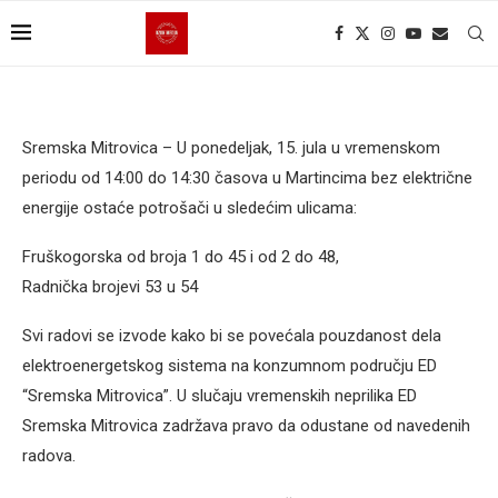
Sremska Mitrovica – U ponedeljak, 15. jula u vremenskom
periodu od 14:00 do 14:30 časova u Martincima bez električne
energije ostaće potrošači u sledećim ulicama:
Fruškogorska od broja 1 do 45 i od 2 do 48,
Radnička brojevi 53 u 54
Svi radovi se izvode kako bi se povećala pouzdanost dela
elektroenergetskog sistema na konzumnom području ED
“Sremska Mitrovica”. U slučaju vremenskih neprilika ED
Sremska Mitrovica zadržava pravo da odustane od navedenih
radova.