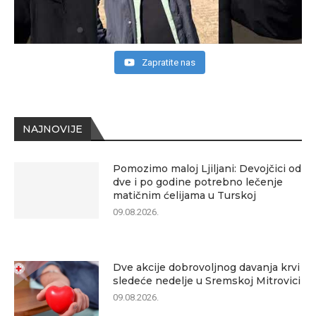
Zapratite nas
NAJNOVIJE
Pomozimo maloj Ljiljani: Devojčici od
dve i po godine potrebno lečenje
matičnim ćelijama u Turskoj
09.08.2026.
Dve akcije dobrovoljnog davanja krvi
sledeće nedelje u Sremskoj Mitrovici
09.08.2026.