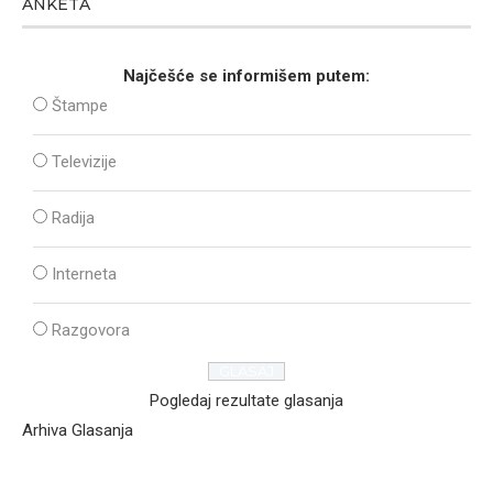
ANKETA
Najčešće se informišem putem:
Štampe
Televizije
Radija
Interneta
Razgovora
Pogledaj rezultate glasanja
Arhiva Glasanja