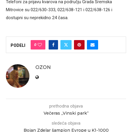
Telefoni za prijavu kvarova na području Grada Sremska
Mitrovice su 022/630-333, 022/638-121 i 022/638-126 i
dostupni su neprekidno 24 časa.
0
PODELI
OZON
prethodna objava
Večeras „Vinski park“
sledeća objava
Bojan Zdelar šampion Evrope u K1-1000