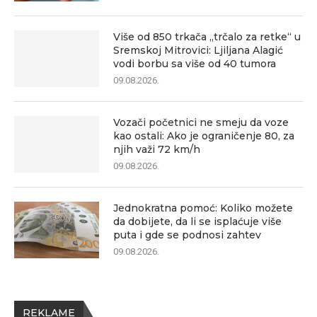
Više od 850 trkača „trčalo za retke“ u
Sremskoj Mitrovici: Ljiljana Alagić
vodi borbu sa više od 40 tumora
09.08.2026.
Vozači početnici ne smeju da voze
kao ostali: Ako je ograničenje 80, za
njih važi 72 km/h
09.08.2026.
Jednokratna pomoć: Koliko možete
da dobijete, da li se isplaćuje više
puta i gde se podnosi zahtev
09.08.2026.
REKLAME