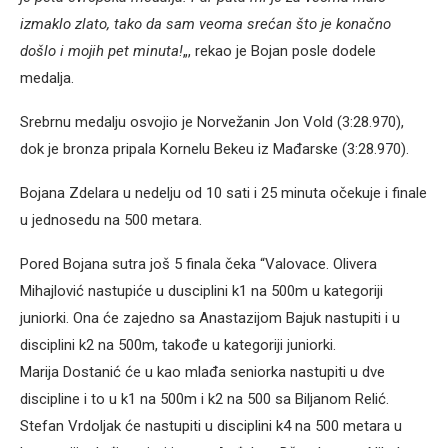
izmaklo zlato, tako da sam veoma srećan što je konačno
došlo i mojih pet minuta!
„, rekao je Bojan posle dodele
medalja.
Srebrnu medalju osvojio je Norvežanin Jon Vold (3:28.970),
dok je bronza pripala Kornelu Bekeu iz Mađarske (3:28.970).
Bojana Zdelara u nedelju od 10 sati i 25 minuta očekuje i finale
u jednosedu na 500 metara.
Pored Bojana sutra još 5 finala čeka “Valovace. Olivera
Mihajlović nastupiće u dusciplini k1 na 500m u kategoriji
juniorki. Ona će zajedno sa Anastazijom Bajuk nastupiti i u
disciplini k2 na 500m, takođe u kategoriji juniorki.
Marija Dostanić će u kao mlađa seniorka nastupiti u dve
discipline i to u k1 na 500m i k2 na 500 sa Biljanom Relić.
Stefan Vrdoljak će nastupiti u disciplini k4 na 500 metara u