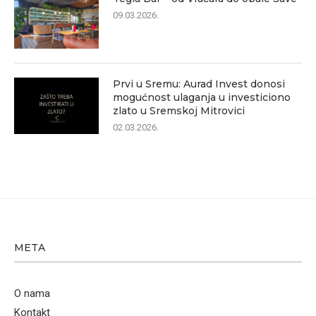
09.03.2026.
Prvi u Sremu: Aurad Invest donosi
mogućnost ulaganja u investiciono
zlato u Sremskoj Mitrovici
02.03.2026.
META
O nama
Kontakt