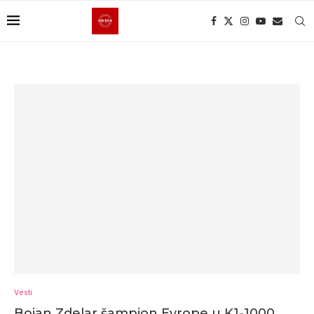
Vesti
Bojan Zdelar šampion Evrope u K1-1000