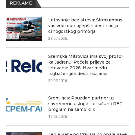
REKLAME
Letovanje bez stresa: Sirmiumbus
vas vodi do najlepših destinacija
crnogorskog primorja
28.07.2026.
Sremska Mitrovica ima svoj prozor
ka Jadranu: Počele prijave za
letovanje 2026, Hvar među
najtraženijim destinacijama
29.05.2026.
Srem-gas: Pouzdan partner uz
savremene usluge – e-račun i REP
program na samo klik
17.03.2026.
Tegla Bar – od Vračara do obale Save