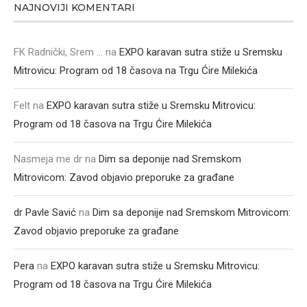
NAJNOVIJI KOMENTARI
FK Radnički, Srem ...
na
EXPO karavan sutra stiže u Sremsku
Mitrovicu: Program od 18 časova na Trgu Ćire Milekića
Felt
na
EXPO karavan sutra stiže u Sremsku Mitrovicu:
Program od 18 časova na Trgu Ćire Milekića
Nasmeja me dr
na
Dim sa deponije nad Sremskom
Mitrovicom: Zavod objavio preporuke za građane
dr Pavle Savić
na
Dim sa deponije nad Sremskom Mitrovicom:
Zavod objavio preporuke za građane
Pera
na
EXPO karavan sutra stiže u Sremsku Mitrovicu:
Program od 18 časova na Trgu Ćire Milekića