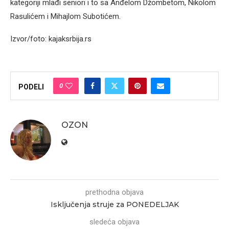
kategoriji mlađi seniori i to sa Anđelom Džombetom, Nikolom
Rasulićem i Mihajlom Subotićem.
Izvor/foto: kajaksrbija.rs
0
PODELI
OZON
prethodna objava
Isključenja struje za PONEDELJAK
sledeća objava