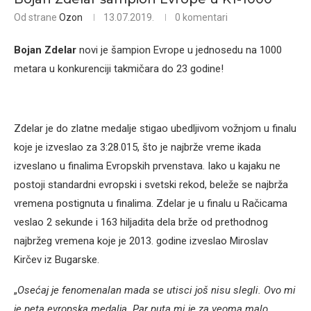
Od strane
Ozon
13.07.2019.
0 komentari
Bojan Zdelar
novi je šampion Evrope u jednosedu na 1000
metara u konkurenciji takmičara do 23 godine!
Zdelar je do zlatne medalje stigao ubedljivom vožnjom u finalu
koje je izveslao za 3:28.015, što je najbrže vreme ikada
izveslano u finalima Evropskih prvenstava. Iako u kajaku ne
postoji standardni evropski i svetski rekod, beleže se najbrža
vremena postignuta u finalima. Zdelar je u finalu u Račicama
veslao 2 sekunde i 163 hiljadita dela brže od prethodnog
najbržeg vremena koje je 2013. godine izveslao Miroslav
Kirčev iz Bugarske.
„
Osećaj je fenomenalan mada se utisci još nisu slegli. Ovo mi
je peta evropska medalja. Par puta mi je za veoma malo