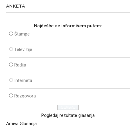
ANKETA
Najčešće se informišem putem:
Štampe
Televizije
Radija
Interneta
Razgovora
Pogledaj rezultate glasanja
Arhiva Glasanja