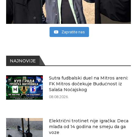
Zapratite nas
NAJNOVIJE
Sutra fudbalski duel na Mitros areni:
FK Mitros dočekuje Budućnost iz
Salaša Noćajskog
08.08.2026.
Električni trotinet nije igračka: Deca
mlađa od 14 godina ne smeju da ga
voze