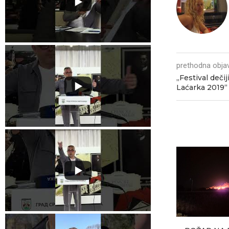
prethodna obja
„Festival deči
Laćarka 2019“