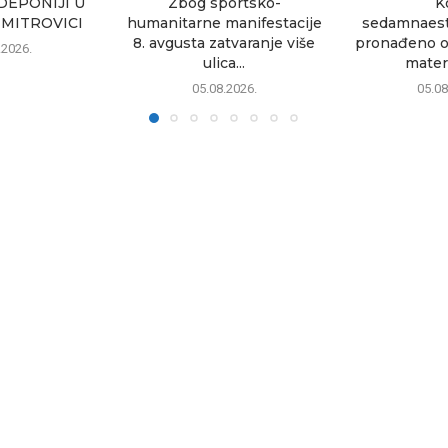
DEPONIJI U
Zbog sportsko-
K
MITROVICI
humanitarne manifestacije
sedamnaest
8. avgusta zatvaranje više
pronađeno o
.2026.
ulica...
materi
05.08.2026.
05.08