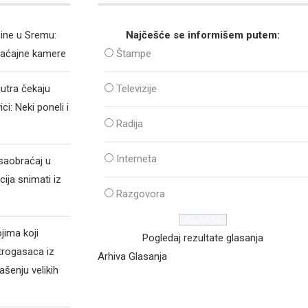
zine u Sremu:
Najčešće se informišem putem:
raćajne kamere
Štampe
jutra čekaju
Televizije
i: Neki poneli i
Radija
a
Interneta
 saobraćaj u
cija snimati iz
Razgovora
jima koji
Pogledaj rezultate glasanja
trogasaca iz
Arhiva Glasanja
šenju velikih