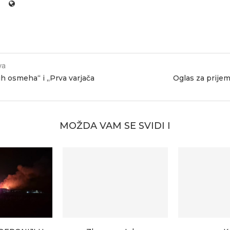
va
jih osmeha“ i „Prva varjača
Oglas za prije
MOŽDA VAM SE SVIDI I