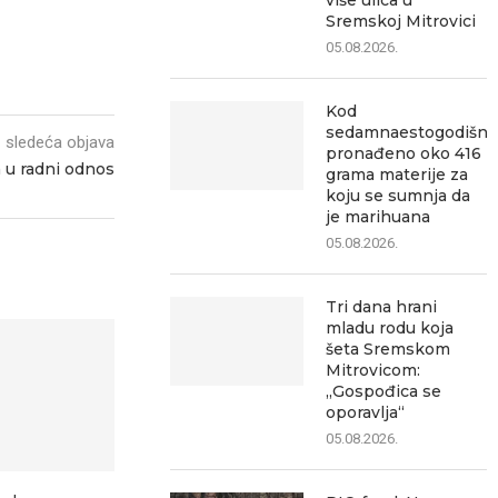
više ulica u
Sremskoj Mitrovici
05.08.2026.
Kod
sedamnaestogodišnj
sledeća objava
pronađeno oko 416
m u radni odnos
grama materije za
koju se sumnja da
je marihuana
05.08.2026.
Tri dana hrani
mladu rodu koja
šeta Sremskom
Mitrovicom:
„Gospođica se
oporavlja“
05.08.2026.