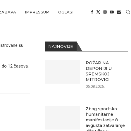
ZABAVA
IMPRESSUM
OGLASI
gistrovane su
NAJNOVIJE
POŽAR NA
e do 12 časova.
DEPONIJI U
SREMSKOJ
MITROVICI
05.08.2026.
Zbog sportsko-
humanitarne
manifestacije 8.
avgusta zatvaranje