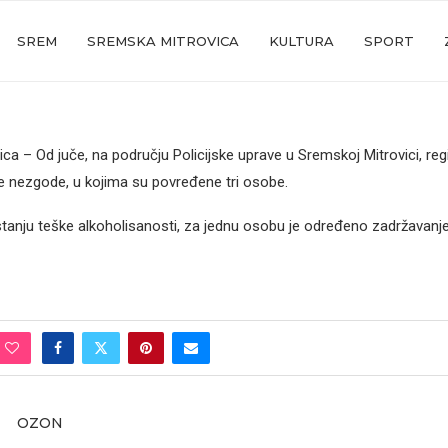
SREM
SREMSKA MITROVICA
KULTURA
SPORT
ca – Od juče, na području Policijske uprave u Sremskoj Mitrovici, re
 nezgode, u kojima su povređene tri osobe.
tanju teške alkoholisanosti, za jednu osobu je određeno zadržavanj
OZON