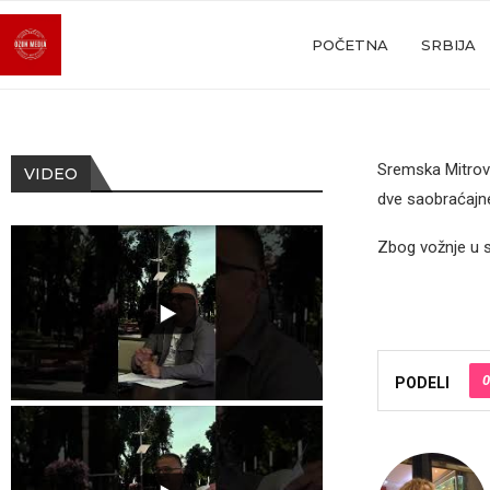
POČETNA
SRBIJA
Sremska Mitrovi
VIDEO
dve saobraćajne
Zbog vožnje u s
0
PODELI