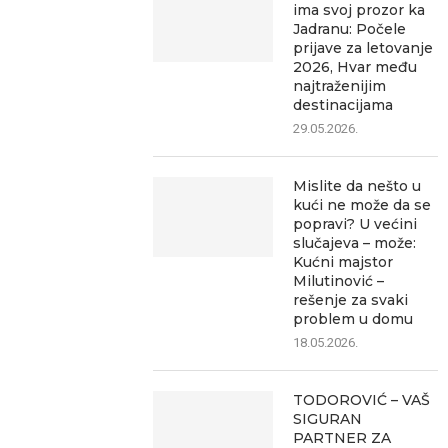
ima svoj prozor ka
Jadranu: Počele
prijave za letovanje
2026, Hvar među
najtraženijim
destinacijama
29.05.2026.
Mislite da nešto u
kući ne može da se
popravi? U većini
slučajeva – može:
Kućni majstor
Milutinović –
rešenje za svaki
problem u domu
18.05.2026.
TODOROVIĆ – VAŠ
SIGURAN
PARTNER ZA