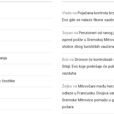
Vlada
na
Pojačana kontrola br
Evo gde se nalaze fiksne saob
Зоран
na
Penzioneri od ranog 
ispred pošte u Sremskoj Mitrovic
stolice zbog turističkih vaučer
anja
Bob
na
Dronovi će kontrolisati
Srbiji: Evo koje prekršaje će poli
vazduha
 čestitke
Željko
na
Mitrovčani među hero
odlaze u Francusku: Dvojica va
Sremske Mitrovice pomažu u ga
požara