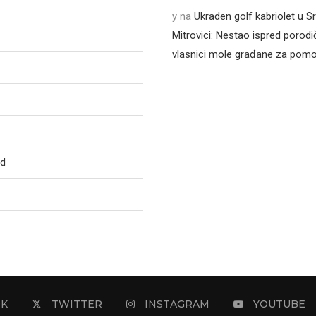
y
na
Ukraden golf kabriolet u 
Mitrovici: Nestao ispred porodi
vlasnici mole građane za pom
ed
OK
TWITTER
INSTAGRAM
YOUTUBE