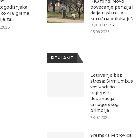
od
Tri dana hrani mladu rodu
PIO fond: N
PIO fond: Novo
ogodišnjaka
koja šeta Sremskom...
penzija i
povećanje penzija i
dalje u planu, ali
ko 416 grama
05.08.2026.
05.0
konačna odluka još
je za...
nije doneta
.2026.
05.08.2026.
REKLAME
Letovanje bez
stresa: Sirmiumbus
vas vodi do
najlepših
destinacija
crnogorskog
primorja
28.07.2026.
Sremska Mitrovica