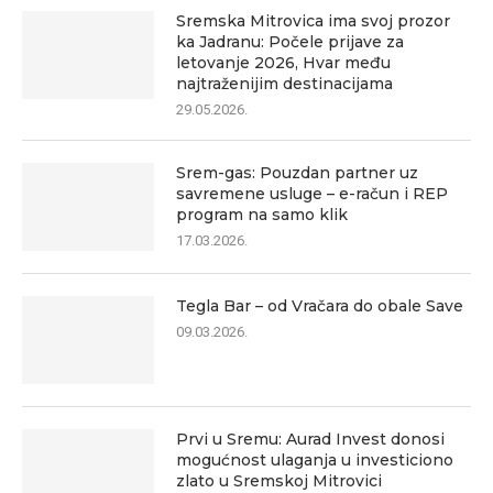
Sremska Mitrovica ima svoj prozor
ka Jadranu: Počele prijave za
letovanje 2026, Hvar među
najtraženijim destinacijama
29.05.2026.
Srem-gas: Pouzdan partner uz
savremene usluge – e-račun i REP
program na samo klik
17.03.2026.
Tegla Bar – od Vračara do obale Save
09.03.2026.
Prvi u Sremu: Aurad Invest donosi
mogućnost ulaganja u investiciono
zlato u Sremskoj Mitrovici