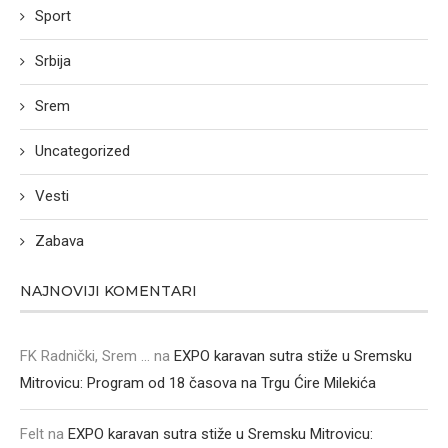
Sport
Srbija
Srem
Uncategorized
Vesti
Zabava
NAJNOVIJI KOMENTARI
FK Radnički, Srem ...
na
EXPO karavan sutra stiže u Sremsku
Mitrovicu: Program od 18 časova na Trgu Ćire Milekića
Felt
na
EXPO karavan sutra stiže u Sremsku Mitrovicu: