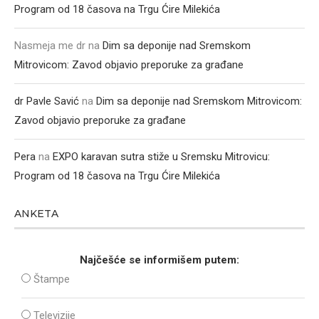
Program od 18 časova na Trgu Ćire Milekića
Nasmeja me dr
na
Dim sa deponije nad Sremskom
Mitrovicom: Zavod objavio preporuke za građane
dr Pavle Savić
na
Dim sa deponije nad Sremskom Mitrovicom:
Zavod objavio preporuke za građane
Pera
na
EXPO karavan sutra stiže u Sremsku Mitrovicu:
Program od 18 časova na Trgu Ćire Milekića
ANKETA
Najčešće se informišem putem:
Štampe
Televizije