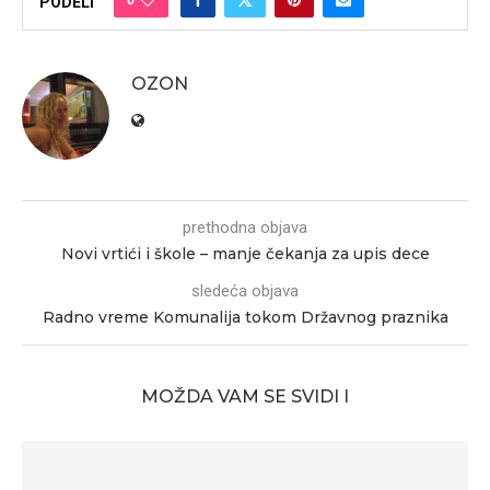
PODELI
OZON
prethodna objava
Novi vrtići i škole – manje čekanja za upis dece
sledeća objava
Radno vreme Komunalija tokom Državnog praznika
MOŽDA VAM SE SVIDI I