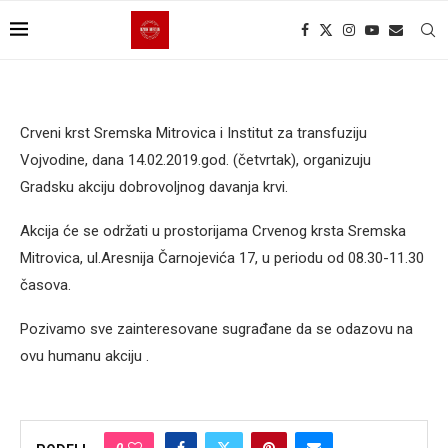
Crveni krst Sremska Mitrovica i Institut za transfuziju
Vojvodine, dana 14.02.2019.god. (četvrtak), organizuju
Gradsku akciju dobrovoljnog davanja krvi.
Akcija će se održati u prostorijama Crvenog krsta Sremska
Mitrovica, ul.Aresnija Čarnojevića 17, u periodu od 08.30-11.30
časova.
Pozivamo sve zainteresovane sugrađane da se odazovu na
ovu humanu akciju .
0