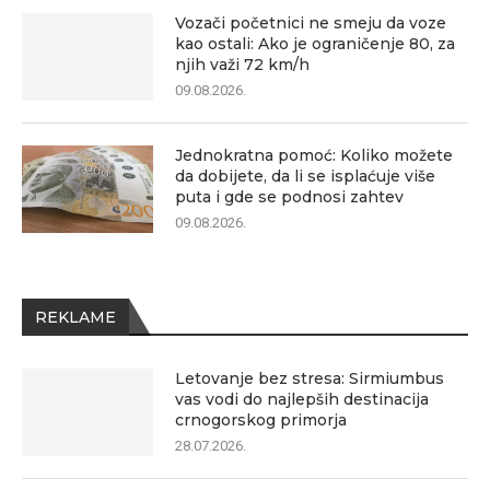
Vozači početnici ne smeju da voze
kao ostali: Ako je ograničenje 80, za
njih važi 72 km/h
09.08.2026.
Jednokratna pomoć: Koliko možete
da dobijete, da li se isplaćuje više
puta i gde se podnosi zahtev
09.08.2026.
REKLAME
Letovanje bez stresa: Sirmiumbus
vas vodi do najlepših destinacija
crnogorskog primorja
28.07.2026.