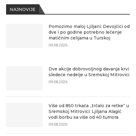
NAJNOVIJE
Pomozimo maloj Ljiljani: Devojčici od
dve i po godine potrebno lečenje
matičnim ćelijama u Turskoj
09.08.2026.
Dve akcije dobrovoljnog davanja krvi
sledeće nedelje u Sremskoj Mitrovici
09.08.2026.
Više od 850 trkača „trčalo za retke“ u
Sremskoj Mitrovici: Ljiljana Alagić
vodi borbu sa više od 40 tumora
09.08.2026.